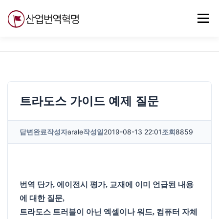
내
용
메뉴
으
로
바
로
무료강의
기술 질문
자유게시판
ABC
가
기
트라도스 가이드 예제 질문
답변완료
작성자
arale
작성일
2019-08-13 22:01
조회
8859
번역 단가, 에이전시 평가, 교재에 이미 언급된 내용
에 대한 질문,
트라도스 트러블이 아닌 엑셀이나 워드, 컴퓨터 자체