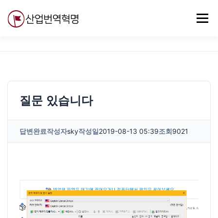
내
용
메뉴
으
로
바
로
무료강의
기술 질문
자유게시판
ABC
가
기
질문 있습니다
답변완료
작성자
sky
작성일
2019-08-13 05:39
조회
9021