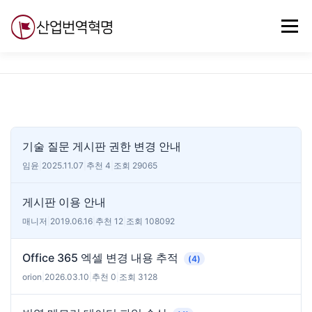
내
용
메뉴
으
로
바
로
무료강의
기술 질문
자유게시판
ABC
가
기
기술 질문 게시판 권한 변경 안내
임윤
|
2025.11.07
|
추천 4
|
조회 29065
게시판 이용 안내
매니저
|
2019.06.16
|
추천 12
|
조회 108092
Office 365 엑셀 변경 내용 추적
(4)
orion
|
2026.03.10
|
추천 0
|
조회 3128