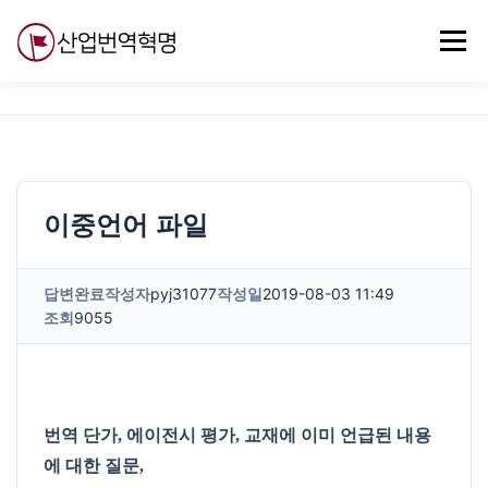
내
용
메뉴
으
로
바
로
무료강의
기술 질문
자유게시판
ABC
가
기
이중언어 파일
답변완료
작성자
pyj31077
작성일
2019-08-03 11:49
조회
9055
번역 단가, 에이전시 평가, 교재에 이미 언급된 내용
에 대한 질문,