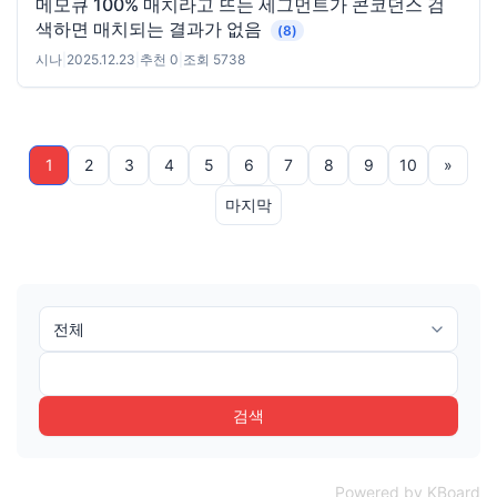
메모큐 100% 매치라고 뜨는 세그먼트가 콘코던스 검
색하면 매치되는 결과가 없음
(8)
시나
|
2025.12.23
|
추천 0
|
조회 5738
1
2
3
4
5
6
7
8
9
10
»
마지막
검색
Powered by KBoard