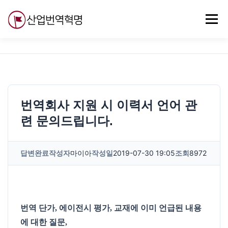
내
용
메뉴
으
로
바
로
무료강의
기술 질문
자유게시판
ABC
가
기
번역회사 지원 시 이력서 언어 관
련 문의드립니다.
답변완료
작성자
마이아
작성일
2019-07-30 19:05
조회
8972
번역 단가, 에이전시 평가, 교재에 이미 언급된 내용
에 대한 질문,