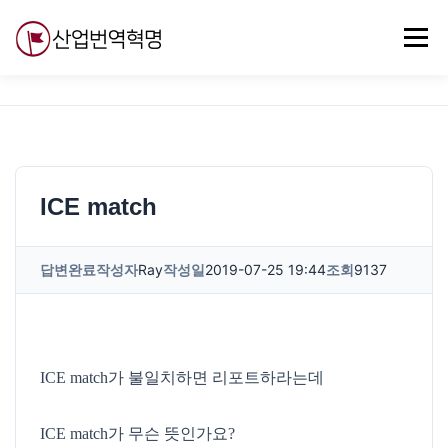
내
용
메뉴
으
로
바
로
무료강의
기술 질문
자유게시판
ABC
가
기
ICE match
답변완료
작성자
Ray
작성일
2019-07-25 19:44
조회
9137
ICE match가 불일치하면 리포트하라는데
ICE match가 무슨 뜻인가요?