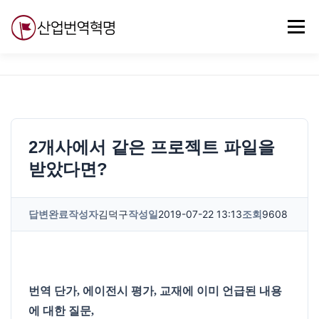
내
용
메뉴
으
로
바
로
무료강의
기술 질문
자유게시판
ABC
가
기
2개사에서 같은 프로젝트 파일을
받았다면?
답변완료
작성자
김덕구
작성일
2019-07-22 13:13
조회
9608
번역 단가, 에이전시 평가, 교재에 이미 언급된 내용
에 대한 질문,