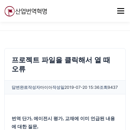
내
용
메뉴
으
로
바
로
무료강의
기술 질문
자유게시판
ABC
가
기
프로젝트 파일을 클릭해서 열 때
오류
답변완료
작성자
마이아
작성일
2019-07-20 15:36
조회
9437
번역 단가, 에이전시 평가, 교재에 이미 언급된 내용
에 대한 질문,