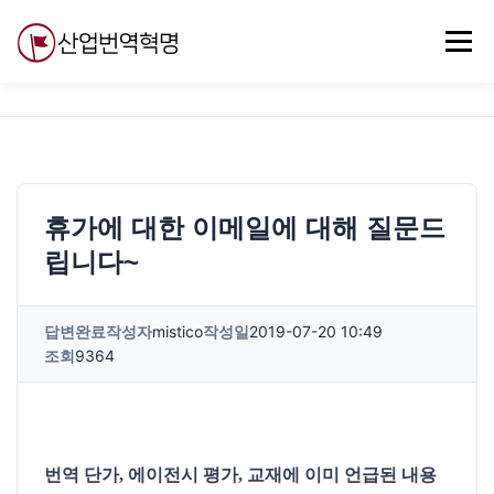
내
용
메뉴
으
로
바
로
무료강의
기술 질문
자유게시판
ABC
가
기
휴가에 대한 이메일에 대해 질문드
립니다~
답변완료
작성자
mistico
작성일
2019-07-20 10:49
조회
9364
번역 단가, 에이전시 평가, 교재에 이미 언급된 내용