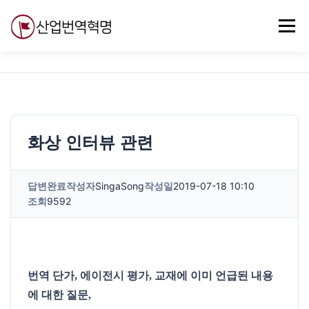
내
용
메뉴
으
로
바
로
무료강의
기술 질문
자유게시판
ABC
가
기
화상 인터뷰 관련
답변완료
작성자
SingaSong
작성일
2019-07-18 10:10
조회
9592
번역 단가, 에이전시 평가, 교재에 이미 언급된 내용
에 대한 질문,