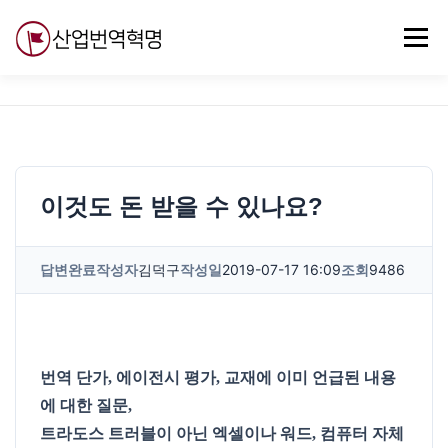
내
용
메뉴
으
로
바
로
무료강의
기술 질문
자유게시판
ABC
가
기
이것도 돈 받을 수 있나요?
답변완료
작성자
김덕구
작성일
2019-07-17 16:09
조회
9486
번역 단가, 에이전시 평가, 교재에 이미 언급된 내용
에 대한 질문,
트라도스 트러블이 아닌 엑셀이나 워드, 컴퓨터 자체