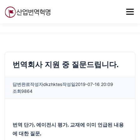
내
용
메뉴
으
로
바
로
무료강의
기술 질문
자유게시판
ABC
가
기
번역회사 지원 중 질문드립니다.
답변완료
작성자
dkzhktes
작성일
2019-07-16 20:09
조회
9864
번역 단가, 에이전시 평가, 교재에 이미 언급된 내용
에 대한 질문,