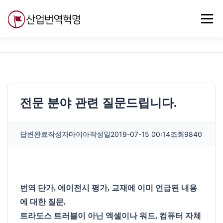
내
용
메뉴
으
로
바
로
무료강의
기술 질문
자유게시판
ABC
가
기
전문 분야 관련 질문드립니다.
답변완료
작성자
마이아
작성일
2019-07-15 00:14
조회
9840
번역 단가, 에이전시 평가, 교재에 이미 언급된 내용
에 대한 질문,
트라도스 트러블이 아닌 엑셀이나 워드, 컴퓨터 자체