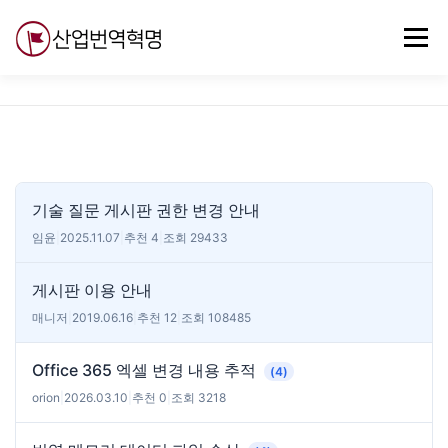
내
용
메뉴
으
로
바
로
무료강의
기술 질문
자유게시판
ABC
가
기
기술 질문 게시판 권한 변경 안내
임윤
|
2025.11.07
|
추천 4
|
조회 29433
게시판 이용 안내
매니저
|
2019.06.16
|
추천 12
|
조회 108485
Office 365 엑셀 변경 내용 추적
(4)
orion
|
2026.03.10
|
추천 0
|
조회 3218