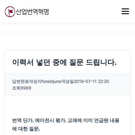
내
용
메뉴
으
로
바
로
무료강의
기술 질문
자유게시판
ABC
가
기
이력서 넣던 중에 질문 드립니다.
답변완료
작성자
forestjune
작성일
2019-07-11 22:20
조회
9969
번역 단가, 에이전시 평가, 교재에 이미 언급된 내용
에 대한 질문,