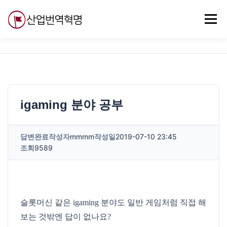
내
용
메뉴
으
로
바
로
무료강의
기술 질문
자유게시판
ABC
가
기
igaming 분야 공부
답변완료
작성자
mmmm
작성일
2019-07-10 23:45
조회
9589
슬롯머신 같은 igaming 분야도 일반 게임처럼 직접 해
보는 것밖엔 답이 없나요?