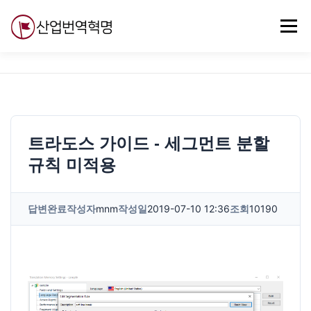
내
용
메뉴
으
로
바
로
무료강의
기술 질문
자유게시판
ABC
가
기
트라도스 가이드 - 세그먼트 분할
규칙 미적용
답변완료
작성자
mnm
작성일
2019-07-10 12:36
조회
10190