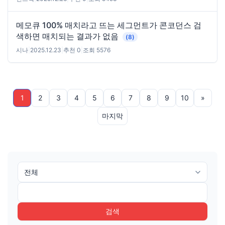
메모큐 100% 매치라고 뜨는 세그먼트가 콘코던스 검
색하면 매치되는 결과가 없음
(8)
시나
|
2025.12.23
|
추천 0
|
조회 5576
1
2
3
4
5
6
7
8
9
10
»
마지막
검색