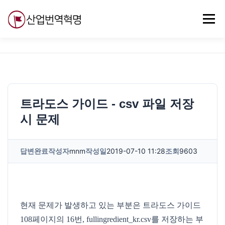
내
용
메뉴
으
로
바
로
무료강의
기술 질문
자유게시판
ABC
가
기
트라도스 가이드 - csv 파일 저장
시 문제
답변완료
작성자
mnm
작성일
2019-07-10 11:28
조회
9603
현재 문제가 발생하고 있는 부분은 트라도스 가이드
108페이지의 16번, fullingredient_kr.csv를 저장하는 부