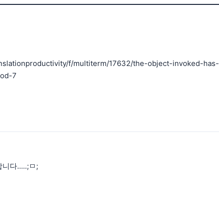
nslationproductivity/f/multiterm/17632/the-object-invoked-has
hod-7
.....;ㅁ;