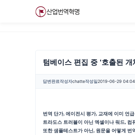
내
용
으
로
바
로
가
기
텀베이스 편집 중 '호출된 
답변완료
작성자
chatte
작성일
2019-06-29 04:04
번역 단가, 에이전시 평가, 교재에 이미 언급
트라도스 트러블이 아닌 엑셀이나 워드, 컴
또한 샘플테스트가 아닌, 원문을 어떻게 번