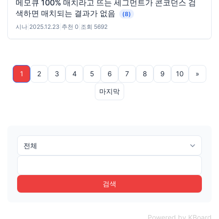
메모큐 100% 매치라고 뜨는 세그먼트가 콘코던스 검
색하면 매치되는 결과가 없음
(8)
시나
|
2025.12.23
|
추천 0
|
조회 5692
1
2
3
4
5
6
7
8
9
10
»
마지막
검색
Powered by KBoard