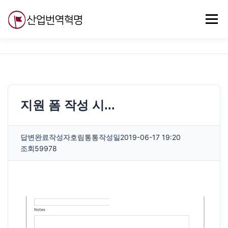
내
용
메뉴
으
로
바
로
무료강의
기술 질문
자유게시판
ABC
가
기
지원 폼 작성 시...
답변완료
작성자
호림통통
작성일
2019-06-17 19:20
조회
59978