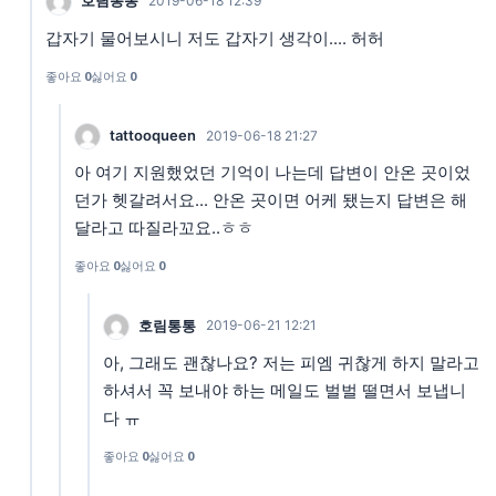
호림통통
2019-06-18 12:39
갑자기 물어보시니 저도 갑자기 생각이.... 허허
좋아요
0
싫어요
0
tattooqueen
2019-06-18 21:27
아 여기 지원했었던 기억이 나는데 답변이 안온 곳이었
던가 헷갈려서요... 안온 곳이면 어케 됐는지 답변은 해
달라고 따질라꼬요..ㅎㅎ
좋아요
0
싫어요
0
호림통통
2019-06-21 12:21
아, 그래도 괜찮나요? 저는 피엠 귀찮게 하지 말라고
하셔서 꼭 보내야 하는 메일도 벌벌 떨면서 보냅니
다 ㅠ
좋아요
0
싫어요
0