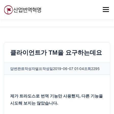
내
용
메뉴
으
로
바
로
무료강의
기술 질문
자유게시판
ABC
가
기
클라이언트가 TM을 요구하는데요
답변완료
작성자
델프
작성일
2019-06-07 01:04
조회
2295
제가 트라도스로 번역 기능만 사용했지, 다른 기능을
시도해 보지는 않았습니다.