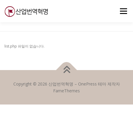
내
용
메뉴
으
로
바
로
무료강의
기술 질문
자유게시판
ABC
가
기
list.php 파일이 없습니다.
Copyright © 2026 산업번역혁명
–
OnePress
테마 제작자
FameThemes