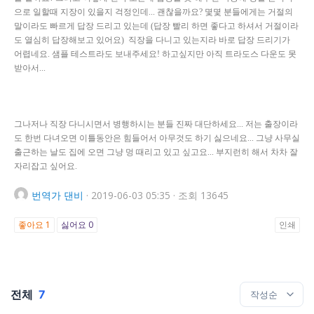
으로 일할때 지장이 있을지 걱정인데... 괜찮을까요? 몇몇 분들에게는 거절의
말이라도 빠르게 답장 드리고 있는데 (답장 빨리 하면 좋다고 하셔서 거절이라
도 열심히 답장해보고 있어요) 직장을 다니고 있는지라 바로 답장 드리기가
어렵네요. 샘플 테스트라도 보내주세요! 하고싶지만 아직 트라도스 다운도 못
받아서...
그나저나 직장 다니시면서 병행하시는 분들 진짜 대단하세요... 저는 출장이라
도 한번 다녀오면 이틀동안은 힘들어서 아무것도 하기 싫으네요... 그냥 사무실
출근하는 날도 집에 오면 그냥 멍 때리고 있고 싶고요... 부지런히 해서 차차 잘
자리잡고 싶어요.
번역가
댄비
·
2019-06-03 05:35
·
조회 13645
좋아요
1
싫어요
0
인쇄
전체
7