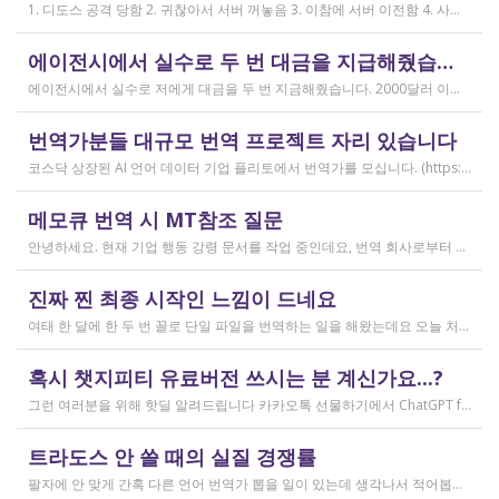
1. 디도스 공격 당함 2. 귀찮아서 서버 꺼놓음 3. 이참에 서버 이전함 4. 사라진 데이터는 없는 것 확인했는데, 일부 DB 설정이 활성화 안됨 5. 고칠 수는 있는데, 저희 집 신생아 협조 필요 6. 신생아가 협조하지 않음 현재 새글 쓰기, 신규 가입, 덧글 달기 등은 막아 두었습니다 언제든 3월 18일 전후 시점으로 롤백될 수 있습니다 디도스 공격은 10평짜리 구녕가게에 사람을 1만명 보내 영업방해를 하는 것과 같은 기법입니다. 왜 디도스 공격을 그렇게까지 열정적으로 하는가? 이것이 심해진 시점이 제가 출산하러 간다고 블라그에 글을 쓴 직후입니다. 적절한 비유인지 모르겠는데 암퇘지도 출산 후에는 도축 안 하지 않나 싶고요 옛날 같으면 이렇게 순하게 살지 않을 것인데, 요새 드는 생각이 좀 있습니다 사람은 노력해 봤자고, 사실 모든 능력치는 정해졌고 발현만 기다리는 것이 전부가 아닐까요 어떤 사람은 노력의 고점이 디도스 공격인 것입니다 그 애미도 한때는 가능성의 김칫국을 사발째 드링킹하며 키웠겠지요 저한테도 이 사이트를 유지할 유인이 있음은 말씀드렸으니 잘 이용해 주시면 그만인 것이고 시간 나시거든 디도스 공격자도 긍휼히 여겨 주시길 바랍니다
작성일
에이전시에서 실수로 두 번 대금을 지급해줬습니다
2026.04.15
에이전시에서 실수로 저에게 대금을 두 번 지금해줬습니다. 2000달러 이상을 두 번 wise로 지급받았습니다;;;; 에이전시에서 wise측으로 중복입금으로 인한 입금 취소 문의를 했는데 불가능하다고 답변을 받았다고 저에게 문의해달라고 하여, 저도 wise에 문의를 했지만, 입금자 정보를 알려준다면 취소 가능한 것 처럼 말하다가 결국 완료된 송금이라 취소가 불가능하다는 답변을 최종 전달받았습니다. 잘 쓰지 않는 계정이라 대금은 그대로 있는데 이 경우 제가 에이전시 계좌로 2000달러를 직접 재송금해도 문제가 없을까요..?? 추후 제 수익으로 잡혀서 세금문제나 기타 다른 사항이 복잡해질 것 같아서 wise에서 취소해주길 간절히 바랬는데ㅜㅜㅜ 이런경험이 있으시다면 어떻게 해결하셨나요ㅠㅠㅠ;;;
작성일
번역가분들 대규모 번역 프로젝트 자리 있습니다
2026.04.04
코스닥 상장된 AI 언어 데이터 기업 플리토에서 번역가를 모십니다. (https://startups.koraia.org/company/297) • 번역할 내용: 일상 대화, 일반 문장 중심의 단문 데이터 (전문지식 불필요) • 참여 프로젝트: 단문 번역(Human Translation) • 모집 언어쌍: 한국어 <> 다국어 • 목적: AI 학습용 데이터셋 구축 • 근무 형태: 재택 근무(학생, 프리랜서 번역가 환영) • 근무방법: Flitto 플랫폼 또는 엑셀 파일을 이용하여 작업 진행 - 파일 1개당 약 9,800단어 (언어쌍별 상이) - 파일 단위로 작업하며 1개만 참여도 가능 (이후 추가 참여 선택 가능) - 파일 1개 번역에 약 3~4일 데드라인 부여 - 파일 1개 번역 시 약 180,000원 ~ 386,000원 수준 (언어쌍별 상이) - 정산은 월 1회 지급 (플리토 정산 기준) - 프로젝트 기간: 약 1~3개월 (자율 참여) ★작업 단가: 한국어 → 스페인어: 9,800단어, 38.4원/단어, 파일 1개 완료 시 약 376,800원 스페인어 → 한국어: 9,800단어, 33.8원/단어, 파일 1개 완료 시 약 331,000원 한국어 → 러시아어: 9,800단어, 26.1원/단어, 파일 1개 완료 시 약 255,000원 한국어 → 중국어(간체): 9,800단어, 23.0원/단어, 파일 1개 완료 시 약 225,000원 중국어(간체) → 한국어: 16,800글자, 18.4원/글자, 파일 1개 완료 시 약 309,000원 한국어 → 중국어(번체): 9,800단어, 26.1원/단어, 파일 1개 완료 시 약 255,000원 중국어(번체) → 한국어: 16,800글자, 23.0원/글자, 파일 1개 완료 시 약 386,000원 한국어 → 베트남어: 9,800단어, 18.4원/단어, 파일 1개 완료 시 약 180,000원 베트남어 → 한국어: 9,800단어, 23.0원/단어, 파일 1개 완료 시 약 225,000원 *실제 업무시 수령 금액은 단가 및 작업량에 따라 위 금액과 차이가 있을 수 있습니다. *플리토 플랫폼(작업 툴) 작업 시 상응하는 포인트로 단가가 지급됩니다. 다음 링크로 신청 부탁드립니다: https://form.jotform.com/253371208518456?source_channel=albamon
작성일
메모큐 번역 시 MT참조 질문
2026.03.31
안녕하세요. 현재 기업 행동 강령 문서를 작업 중인데요, 번역 회사로부터 메모큐 서버에서 메모큐 파일을 받았습니다. 번역회사에서 아이디와 비밀번호를 받아서 작업을 하는데 데스크탑 메모큐가 무료 버전이어서인지 이것저것 만져보다 보니(TM(만들어서 처음 해보는 문서 얼라인 시도), 라이브독스, 텀베이스등 눌러보는 행위) 밑의 사진과 같이 번역메모리 연결도 안된다고 하고 분명 어떤 파일에도 체크가 안 되어있는데 하나의 파일로만 연결 가능하다고 해서... 데스크탑 메모큐에서는 번역이 어렵다고 판단하여 그대로 이중언어 파일을 익스포트 해서 트라도스로 번역했습니다. (얼라인먼트 기능 사용해 2023년의 공식 한글 번역을 레퍼런스로 번역) 그랬더니 (메모큐에선 단순했던 코드가 트라도스에 복잡하게 나타나더라고요 아무튼 이것들을 해결하고 QA도 돌리고 나서...) 이중언어 파일을 메모큐에서 받으려다 보니 또 Free mode issue로 지원하지 않는 기능이라고 하더라고요. 그래서... 웹 메모큐를 사용해 태초부터 번역을 진행 중인데, 자동 번역으로 MT가 뜨는 걸 딸깍딸깍하고 확정 중이었는데 뭔가 이래도 되나 하는 생각이 들어서 질문하러 왔습니다. (이렇게 뜨는 걸 딸깍 확정 딸깍 확정 반복...) 클라이언트가 가이드라인을 주진 않았고 처음 파일을 줄 때 그 회사의 텀베이스가 연결된 파일을 줘서 그거 기반으로 한글 뜻이 맞으면 맞는 가이드라인이겠거니 하고 있는데 문장 부호나 말투나 뭔가 좀 기계번역의 날것을 적용하고 있다는 생각이 들어서... 이럴 땐 어떻게 해야하는지 여쭤보고 싶어요. 제가 트라도스로 번역한 세그먼트를 메모큐 타겟 세그먼트에 복붙하면 오류가 나는데 그냥 코드를 빼고 제가 트라도스에서 번역한걸 메모큐로 손수 옮겨야 할까요..!! 오늘 새벽 내내 기술 배우라는게 다른게 아니라 이걸 잘 알아두라는 말이었구나 하면서 깨달음을 얻었습니다...
작성일
진짜 찐 최종 시작인 느낌이 드네요
2026.03.02
여태 한 달에 한 두 번 꼴로 단일 파일을 번역하는 일을 해왔는데요 오늘 처음으로 모 회사에서 트라도스 패키지 파일로 전달하는 일을!!! 주셔서 열어봤습니다. ...너무 떨리네요 원래 타겟 세그먼트에 아무것도 없었는데, NMT나 100프로 매치로 채워져있고 그래요 맨 처음 일을 받고 돈을 받았을 때가 커리어의 시작이라고 생각했는데 몇 달 동안 그런 식으로 많으면 두 세개 정도의 일을 받다가 오늘 나름 볼륨 있는 업무를 맡게 되니까 뭔가 커리어의 [진짜_찐_시작_최종] 같고 긴장되네요 잘 해내고 싶어서 떨리고,,,,,, 잘 할 수 있을까 싶고 크아악 다들 2월에 일 잘 해내고 계신가요 여태껏 검색 기능을 사용해 눈팅만 해왔는데 산번혁 회원님들의 번역가 라이프는 어떻게 굴러가고 있는지 궁금하네요 호호호
작성일
혹시 챗지피티 유료버전 쓰시는 분 계신가요...?
2026.02.20
그런 여러분을 위해 핫딜 알려드립니다 카카오톡 선물하기에서 ChatGPT for Kakao 쳐서 들어가 보시면 한달에 200달러짜리 프로 버전을 2만9천원에 팔고 있습니다. 이벤트 성이라서 계속 판매는 안 할 것 같고 5개 구매 제한도 있긴 하지만, 어차피 3만원씩 내고 플러스 버전 쓰시고 계시다면 같은 가격에 프로 써보는 것도 나쁘지 않을 것 같아요 ㅎㅎ 저도 혹시 사기 아닌가 긴가민가했는데 진짜 프로 버전 맞더라고요.
작성일
트라도스 안 쓸 때의 실질 경쟁률
2026.02.14
팔자에 안 맞게 간혹 다른 언어 번역가 뽑을 일이 있는데 생각나서 적어봅니다 트라도스/메모큐를 사야 하냐? 라는 질문은 설득의 대상이 아니라고 생각해서 그냥 두는 편인데요 질문 전 적극적으로 정보를 찾아보는 상태에서는 의미가 있을 것입니다 뽑히는 입장에선 잘 모르는데, 뽑는 입장에서는 트라도스/메모큐 안 쓰는 사람은 걸러버리면 정말 편합니다 주어진 업무를 못 한다는 뜻이거든요 1) 용어 1천개가 든 용어집이 있음 2) 기존에 쓰던 번역 메모리가 있음 상당히 흔한 상황인데, 트라도스/메모큐를 안 쓰고 외워서 작업이 가능한 사람은 산업스파이 쪽으로 가셔야지 여기 있으면 안 됨 저 스크린샷에도 제가 답변한 사람은 얼마 안 되는데요 챗지피티로 '트라도스 사용자/기타 요건(단가 등)' 맞는 사람만 필터로 건져서 답변하는 겁니다 아마 트라도스 안 써도 되는 운전면허증 번역같은 업무도 있을 텐데, 그런 것은 단발성이고 업데이트가 없으며 없는 자들끼리 경쟁해서 경쟁률이 아주 높을 겁니다.