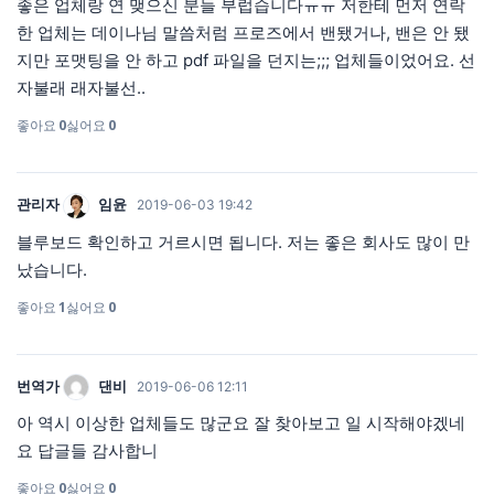
좋은 업체랑 연 맺으신 분들 부럽습니다ㅠㅠ 저한테 먼저 연락
한 업체는 데이나님 말씀처럼 프로즈에서 밴됐거나, 밴은 안 됐
지만 포맷팅을 안 하고 pdf 파일을 던지는;;; 업체들이었어요. 선
자불래 래자불선..
좋아요
0
싫어요
0
관리자
임윤
2019-06-03 19:42
블루보드 확인하고 거르시면 됩니다. 저는 좋은 회사도 많이 만
났습니다.
좋아요
1
싫어요
0
번역가
댄비
2019-06-06 12:11
아 역시 이상한 업체들도 많군요 잘 찾아보고 일 시작해야겠네
요 답글들 감사합니
좋아요
0
싫어요
0