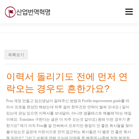
내
용
메뉴
으
로
바
로
무료강의
기술 질문
자유게시판
ABC
가
기
목록보기
이력서 돌리기도 전에 먼저 연
락오는 경우도 흔한가요?
Proz 계정 만들고 임선생님이 알려주신 방법과 Profile improvement guide를 따
라서 프로필 완성만 해놨는데 하루 걸러 한두건은 연락이 벌써 오네요 ( 일이
있는데 관심 있으면 이력서를 보내달라, 아니면 샘플테스트 해볼래?라는 메일
이에요. Translator 구한다는 글은 더 자주 오는것 같아요) 원래 이런 경우가 흔
한가요? 제가 아직 Proz를 잘 안써봐서 모르지만 평점이 안 좋은 회사들을 찾아
볼수있는것 같은데 이런식으로 먼저 접근하는 회사들은 다 별로 안 좋은 회사
들 일까요? 그리고 이렇게 연락 오는데 답장을 못 해주면 나중에 정말 본격적