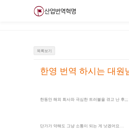
내
용
으
로
바
로
가
기
목록보기
한영 번역 하시는 대원
한동안 해외 회사와 극심한 트러블을 겪고 난 후;;;
단가가 약해도 그냥 소통이 되는 게 낫겠어요....