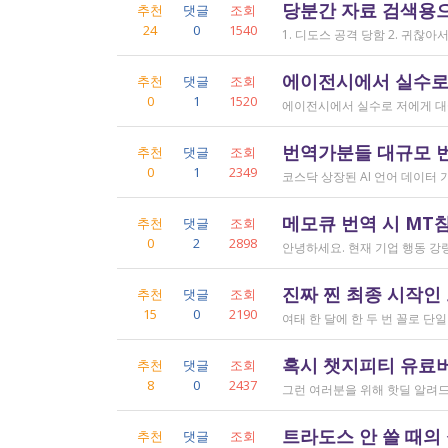
당분간 자료 검색용
추천
댓글
조회
24
0
1540
에이전시에서 실수로
추천
댓글
조회
0
1
1520
번역가분들 대규모 
추천
댓글
조회
0
1
2349
메모큐 번역 시 MT
추천
댓글
조회
0
2
2898
진짜 찐 최종 시작인
추천
댓글
조회
15
0
2190
혹시 챗지피티 유료버전
추천
댓글
조회
8
0
2437
트라도스 안 쓸 때의
추천
댓글
조회