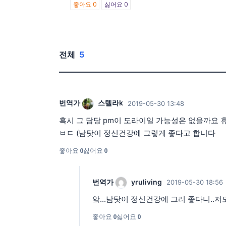
좋아요
0
싫어요
0
전체
5
번역가
스텔라k
2019-05-30 13:48
혹시 그 담당 pm이 도라이일 가능성은 없을까요 
ㅂㄷ (남탓이 정신건강에 그렇게 좋다고 합니다
좋아요
0
싫어요
0
번역가
yruliving
2019-05-30 18:56
앜...남탓이 정신건강에 그리 좋다니..저
좋아요
0
싫어요
0