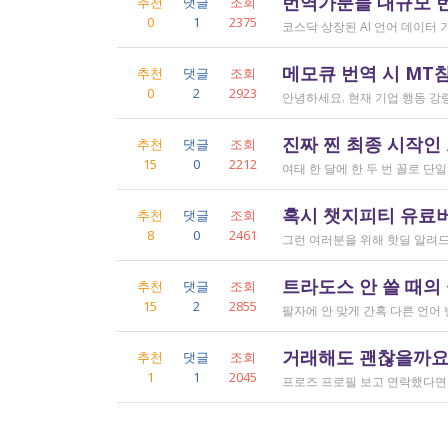
번역가분들 대규모 
추천
댓글
조회
0
1
2375
메모큐 번역 시 MT
추천
댓글
조회
0
2
2923
진짜 찐 최종 시작인
추천
댓글
조회
15
0
2212
혹시 챗지피티 유료버전
추천
댓글
조회
8
0
2461
트라도스 안 쓸 때의
추천
댓글
조회
15
2
2855
거래해도 괜찮을까요..
추천
댓글
조회
1
1
2045