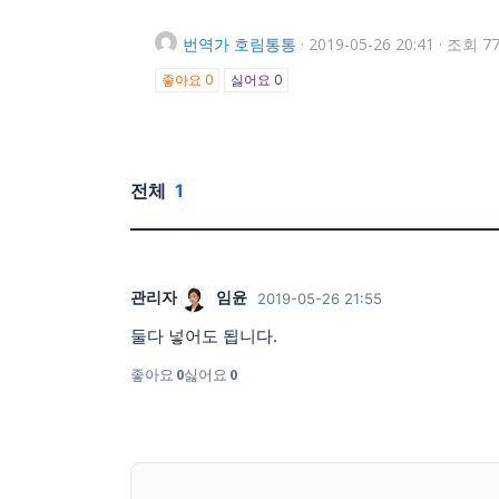
번역가
호림통통
·
2019-05-26 20:41
·
조회 77
좋아요
0
싫어요
0
전체
1
관리자
임윤
2019-05-26 21:55
둘다 넣어도 됩니다.
좋아요
0
싫어요
0