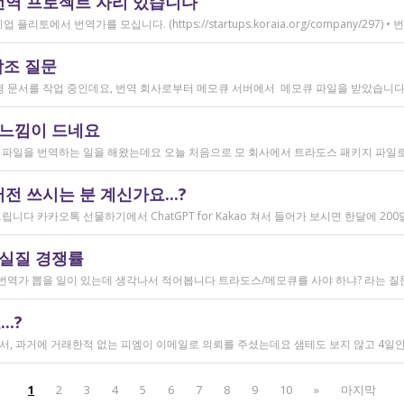
번역 프로젝트 자리 있습니다
참조 질문
 느낌이 드네요
 쓰시는 분 계신가요...?
 실질 경쟁률
.?
1
2
3
4
5
6
7
8
9
10
»
마지막