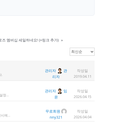
로즈 멤버십 세일하네요! (+링크 추가)
»
관리자
관
작성일
.
2019.04.11
리자
관리자
임
작성일
1. 디도스 공격 당함 2. 귀찮아서 서버 꺼놓음 3. 이참에 서버 이전함 4. 사라진 데이터는 없는 것 확인했는데, 일부 DB 설정이 활성화 안됨 5. 고칠 수는 있는데, 저희 집 신생아 협조 필요 6. 신생아가 협조하지 않음 현재 새글 쓰기, 신규 가입, 덧글 달기 등은 막아 두었습니다 언제든 3월 18일 전후 시점으로 롤백될 수 있습니다 디도스 공격은 10평짜리 구녕가게에 사람을 1만명 보내 영업방해를 하는 것과 같은 기법입니다. 왜 디도스 공격을 그렇게까지 열정적으로 하는가? 이것이 심해진 시점이 제가 출산하러 간다고 블라그에 글을 쓴 직후입니다. 적절한 비유인지 모르겠는데 암퇘지도 출산 후에는 도축 안 하지 않나 싶고요 옛날 같으면 이렇게 순하게 살지 않을 것인데, 요새 드는 생각이 좀 있습니다 사람은 노력해 봤자고, 사실 모든 능력치는 정해졌고 발현만 기다리는 것이 전부가 아닐까요 어떤 사람은 노력의 고점이 디도스 공격인 것입니다 그 애미도 한때는 가능성의 김칫국을 사발째 드링킹하며 키웠겠지요 저한테도 이 사이트를 유지할 유인이 있음은 말씀드렸으니 잘 이용해 주시면 그만인 것이고 시간 나시거든 디도스 공격자도 긍휼히 여겨 주시길 바랍니다
2026.04.15
윤
무료회원
작성일
에이전시에서 실수로 저에게 대금을 두 번 지금해줬습니다. 2000달러 이상을 두 번 wise로 지급받았습니다;;;; 에이전시에서 wise측으로 중복입금으로 인한 입금 취소 문의를 했는데 불가능하다고 답변을 받았다고 저에게 문의해달라고 하여, 저도 wise에 문의를 했지만, 입금자 정보를 알려준다면 취소 가능한 것 처럼 말하다가 결국 완료된 송금이라 취소가 불가능하다는 답변을 최종 전달받았습니다. 잘 쓰지 않는 계정이라 대금은 그대로 있는데 이 경우 제가 에이전시 계좌로 2000달러를 직접 재송금해도 문제가 없을까요..?? 추후 제 수익으로 잡혀서 세금문제나 기타 다른 사항이 복잡해질 것 같아서 wise에서 취소해주길 간절히 바랬는데ㅜㅜㅜ 이런경험이 있으시다면 어떻게 해결하셨나요ㅠㅠㅠ;;;
2026.04.04
nny321