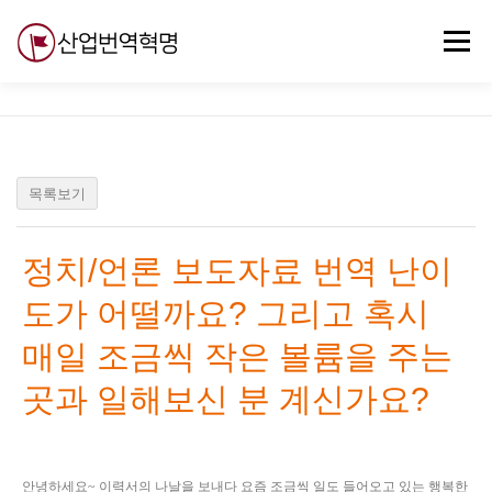
내
용
메뉴
으
로
바
로
무료강의
기술 질문
자유게시판
ABC
가
기
목록보기
정치/언론 보도자료 번역 난이
도가 어떨까요? 그리고 혹시
매일 조금씩 작은 볼륨을 주는
곳과 일해보신 분 계신가요?
안녕하세요~ 이력서의 나날을 보내다 요즘 조금씩 일도 들어오고 있는 행복한