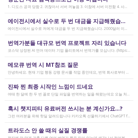
2019.04.11
1. 디도스 공격 당함 2. 귀찮아서 서버 꺼놓음 3. 이참에 서버 이전함 4. 사라진 데이터는 없는 것 확인했는데, 일부 DB 설정이 활성화 안됨 5. 고칠 수는 있는데, 저희 집 신생아 협조 필요 6. 신생아가 협조하지 않음 현재 새글 쓰기, 신규 가입, 덧글 달기 등은 막아 두었습니다 언제든 3월 18일 전후 시점으로 롤백될 수 있습니다 디도스 공격은 10평짜리 구녕가게에 사람을 1만명 보내 영업방해를 하는 것과 같은 기법입니다. 왜 디도스 공격을 그렇게까지 열정적으로 하는가? 이것이 심해진 시점이 제가 출산하러 간다고 블라그에 글을 쓴 직후입니다. 적절한 비유인지 모르겠는데 암퇘지도 출산 후에는 도축 안 하지 않나 싶고요 옛날 같으면 이렇게 순하게 살지 않을 것인데, 요새 드는 생각이 좀 있습니다 사람은 노력해 봤자고, 사실 모든 능력치는 정해졌고 발현만 기다리는 것이 전부가 아닐까요 어떤 사람은 노력의 고점이 디도스 공격인 것입니다 그 애미도 한때는 가능성의 김칫국을 사발째 드링킹하며 키웠겠지요 저한테도 이 사이트를 유지할 유인이 있음은 말씀드렸으니 잘 이용해 주시면 그만인 것이고 시간 나시거든 디도스 공격자도 긍휼히 여겨 주시길 바랍니다
작성일
에이전시에서 실수로 두 번 대금을 지급해줬습니다
2026.04.15
에이전시에서 실수로 저에게 대금을 두 번 지금해줬습니다. 2000달러 이상을 두 번 wise로 지급받았습니다;;;; 에이전시에서 wise측으로 중복입금으로 인한 입금 취소 문의를 했는데 불가능하다고 답변을 받았다고 저에게 문의해달라고 하여, 저도 wise에 문의를 했지만, 입금자 정보를 알려준다면 취소 가능한 것 처럼 말하다가 결국 완료된 송금이라 취소가 불가능하다는 답변을 최종 전달받았습니다. 잘 쓰지 않는 계정이라 대금은 그대로 있는데 이 경우 제가 에이전시 계좌로 2000달러를 직접 재송금해도 문제가 없을까요..?? 추후 제 수익으로 잡혀서 세금문제나 기타 다른 사항이 복잡해질 것 같아서 wise에서 취소해주길 간절히 바랬는데ㅜㅜㅜ 이런경험이 있으시다면 어떻게 해결하셨나요ㅠㅠㅠ;;;
작성일
번역가분들 대규모 번역 프로젝트 자리 있습니다
2026.04.04
코스닥 상장된 AI 언어 데이터 기업 플리토에서 번역가를 모십니다. (https://startups.koraia.org/company/297) • 번역할 내용: 일상 대화, 일반 문장 중심의 단문 데이터 (전문지식 불필요) • 참여 프로젝트: 단문 번역(Human Translation) • 모집 언어쌍: 한국어 <> 다국어 • 목적: AI 학습용 데이터셋 구축 • 근무 형태: 재택 근무(학생, 프리랜서 번역가 환영) • 근무방법: Flitto 플랫폼 또는 엑셀 파일을 이용하여 작업 진행 - 파일 1개당 약 9,800단어 (언어쌍별 상이) - 파일 단위로 작업하며 1개만 참여도 가능 (이후 추가 참여 선택 가능) - 파일 1개 번역에 약 3~4일 데드라인 부여 - 파일 1개 번역 시 약 180,000원 ~ 386,000원 수준 (언어쌍별 상이) - 정산은 월 1회 지급 (플리토 정산 기준) - 프로젝트 기간: 약 1~3개월 (자율 참여) ★작업 단가: 한국어 → 스페인어: 9,800단어, 38.4원/단어, 파일 1개 완료 시 약 376,800원 스페인어 → 한국어: 9,800단어, 33.8원/단어, 파일 1개 완료 시 약 331,000원 한국어 → 러시아어: 9,800단어, 26.1원/단어, 파일 1개 완료 시 약 255,000원 한국어 → 중국어(간체): 9,800단어, 23.0원/단어, 파일 1개 완료 시 약 225,000원 중국어(간체) → 한국어: 16,800글자, 18.4원/글자, 파일 1개 완료 시 약 309,000원 한국어 → 중국어(번체): 9,800단어, 26.1원/단어, 파일 1개 완료 시 약 255,000원 중국어(번체) → 한국어: 16,800글자, 23.0원/글자, 파일 1개 완료 시 약 386,000원 한국어 → 베트남어: 9,800단어, 18.4원/단어, 파일 1개 완료 시 약 180,000원 베트남어 → 한국어: 9,800단어, 23.0원/단어, 파일 1개 완료 시 약 225,000원 *실제 업무시 수령 금액은 단가 및 작업량에 따라 위 금액과 차이가 있을 수 있습니다. *플리토 플랫폼(작업 툴) 작업 시 상응하는 포인트로 단가가 지급됩니다. 다음 링크로 신청 부탁드립니다: https://form.jotform.com/253371208518456?source_channel=albamon
작성일
메모큐 번역 시 MT참조 질문
2026.03.31
안녕하세요. 현재 기업 행동 강령 문서를 작업 중인데요, 번역 회사로부터 메모큐 서버에서 메모큐 파일을 받았습니다. 번역회사에서 아이디와 비밀번호를 받아서 작업을 하는데 데스크탑 메모큐가 무료 버전이어서인지 이것저것 만져보다 보니(TM(만들어서 처음 해보는 문서 얼라인 시도), 라이브독스, 텀베이스등 눌러보는 행위) 밑의 사진과 같이 번역메모리 연결도 안된다고 하고 분명 어떤 파일에도 체크가 안 되어있는데 하나의 파일로만 연결 가능하다고 해서... 데스크탑 메모큐에서는 번역이 어렵다고 판단하여 그대로 이중언어 파일을 익스포트 해서 트라도스로 번역했습니다. (얼라인먼트 기능 사용해 2023년의 공식 한글 번역을 레퍼런스로 번역) 그랬더니 (메모큐에선 단순했던 코드가 트라도스에 복잡하게 나타나더라고요 아무튼 이것들을 해결하고 QA도 돌리고 나서...) 이중언어 파일을 메모큐에서 받으려다 보니 또 Free mode issue로 지원하지 않는 기능이라고 하더라고요. 그래서... 웹 메모큐를 사용해 태초부터 번역을 진행 중인데, 자동 번역으로 MT가 뜨는 걸 딸깍딸깍하고 확정 중이었는데 뭔가 이래도 되나 하는 생각이 들어서 질문하러 왔습니다. (이렇게 뜨는 걸 딸깍 확정 딸깍 확정 반복...) 클라이언트가 가이드라인을 주진 않았고 처음 파일을 줄 때 그 회사의 텀베이스가 연결된 파일을 줘서 그거 기반으로 한글 뜻이 맞으면 맞는 가이드라인이겠거니 하고 있는데 문장 부호나 말투나 뭔가 좀 기계번역의 날것을 적용하고 있다는 생각이 들어서... 이럴 땐 어떻게 해야하는지 여쭤보고 싶어요. 제가 트라도스로 번역한 세그먼트를 메모큐 타겟 세그먼트에 복붙하면 오류가 나는데 그냥 코드를 빼고 제가 트라도스에서 번역한걸 메모큐로 손수 옮겨야 할까요..!! 오늘 새벽 내내 기술 배우라는게 다른게 아니라 이걸 잘 알아두라는 말이었구나 하면서 깨달음을 얻었습니다...
작성일
진짜 찐 최종 시작인 느낌이 드네요
2026.03.02
여태 한 달에 한 두 번 꼴로 단일 파일을 번역하는 일을 해왔는데요 오늘 처음으로 모 회사에서 트라도스 패키지 파일로 전달하는 일을!!! 주셔서 열어봤습니다. ...너무 떨리네요 원래 타겟 세그먼트에 아무것도 없었는데, NMT나 100프로 매치로 채워져있고 그래요 맨 처음 일을 받고 돈을 받았을 때가 커리어의 시작이라고 생각했는데 몇 달 동안 그런 식으로 많으면 두 세개 정도의 일을 받다가 오늘 나름 볼륨 있는 업무를 맡게 되니까 뭔가 커리어의 [진짜_찐_시작_최종] 같고 긴장되네요 잘 해내고 싶어서 떨리고,,,,,, 잘 할 수 있을까 싶고 크아악 다들 2월에 일 잘 해내고 계신가요 여태껏 검색 기능을 사용해 눈팅만 해왔는데 산번혁 회원님들의 번역가 라이프는 어떻게 굴러가고 있는지 궁금하네요 호호호
작성일
혹시 챗지피티 유료버전 쓰시는 분 계신가요...?
2026.02.20
그런 여러분을 위해 핫딜 알려드립니다 카카오톡 선물하기에서 ChatGPT for Kakao 쳐서 들어가 보시면 한달에 200달러짜리 프로 버전을 2만9천원에 팔고 있습니다. 이벤트 성이라서 계속 판매는 안 할 것 같고 5개 구매 제한도 있긴 하지만, 어차피 3만원씩 내고 플러스 버전 쓰시고 계시다면 같은 가격에 프로 써보는 것도 나쁘지 않을 것 같아요 ㅎㅎ 저도 혹시 사기 아닌가 긴가민가했는데 진짜 프로 버전 맞더라고요.
작성일
트라도스 안 쓸 때의 실질 경쟁률
2026.02.14
팔자에 안 맞게 간혹 다른 언어 번역가 뽑을 일이 있는데 생각나서 적어봅니다 트라도스/메모큐를 사야 하냐? 라는 질문은 설득의 대상이 아니라고 생각해서 그냥 두는 편인데요 질문 전 적극적으로 정보를 찾아보는 상태에서는 의미가 있을 것입니다 뽑히는 입장에선 잘 모르는데, 뽑는 입장에서는 트라도스/메모큐 안 쓰는 사람은 걸러버리면 정말 편합니다 주어진 업무를 못 한다는 뜻이거든요 1) 용어 1천개가 든 용어집이 있음 2) 기존에 쓰던 번역 메모리가 있음 상당히 흔한 상황인데, 트라도스/메모큐를 안 쓰고 외워서 작업이 가능한 사람은 산업스파이 쪽으로 가셔야지 여기 있으면 안 됨 저 스크린샷에도 제가 답변한 사람은 얼마 안 되는데요 챗지피티로 '트라도스 사용자/기타 요건(단가 등)' 맞는 사람만 필터로 건져서 답변하는 겁니다 아마 트라도스 안 써도 되는 운전면허증 번역같은 업무도 있을 텐데, 그런 것은 단발성이고 업데이트가 없으며 없는 자들끼리 경쟁해서 경쟁률이 아주 높을 겁니다.