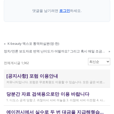
댓글을 남기려면
로그인
하세요.
«
K-beauty 엑스포 통역하실분(영-한)
정치/언론 보도자료 번역 난이도가 어떨까요? 그리고 혹시 매일 조금씩 작은 볼륨을 주는 곳과 일해보신 분 계신가요?
»
전체게시글 1,962
[공지사항] 포럼 이용안내
커뮤니티입니다. 포럼은 무료회원도 이용할 수 있습니다. 모든 글은 비로그인 사용자에게도 공개됩니다. 감사합니다.
작성일
당분간 자료 검색용으로만 이용 바랍니다
2019.04.11
1. 디도스 공격 당함 2. 귀찮아서 서버 꺼놓음 3. 이참에 서버 이전함 4. 사라진 데이터는 없는 것 확인했는데, 일부 DB 설정이 활성화 안됨 5. 고칠 수는 있는데, 저희 집 신생아 협조 필요 6. 신생아가 협조하지 않음 현재 새글 쓰기, 신규 가입, 덧글 달기 등은 막아 두었습니다 언제든 3월 18일 전후 시점으로 롤백될 수 있습니다 디도스 공격은 10평짜리 구녕가게에 사람을 1만명 보내 영업방해를 하는 것과 같은 기법입니다. 왜 디도스 공격을 그렇게까지 열정적으로 하는가? 이것이 심해진 시점이 제가 출산하러 간다고 블라그에 글을 쓴 직후입니다. 적절한 비유인지 모르겠는데 암퇘지도 출산 후에는 도축 안 하지 않나 싶고요 옛날 같으면 이렇게 순하게 살지 않을 것인데, 요새 드는 생각이 좀 있습니다 사람은 노력해 봤자고, 사실 모든 능력치는 정해졌고 발현만 기다리는 것이 전부가 아닐까요 어떤 사람은 노력의 고점이 디도스 공격인 것입니다 그 애미도 한때는 가능성의 김칫국을 사발째 드링킹하며 키웠겠지요 저한테도 이 사이트를 유지할 유인이 있음은 말씀드렸으니 잘 이용해 주시면 그만인 것이고 시간 나시거든 디도스 공격자도 긍휼히 여겨 주시길 바랍니다
작성일
에이전시에서 실수로 두 번 대금을 지급해줬습니다