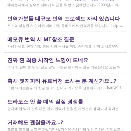
2026.04.15
에이전시에서 실수로 저에게 대금을 두 번 지금해줬습니다. 2000달러 이상을 두 번 wise로 지급받았습니다;;;; 에이전시에서 wise측으로 중복입금으로 인한 입금 취소 문의를 했는데 불가능하다고 답변을 받았다고 저에게 문의해달라고 하여, 저도 wise에 문의를 했지만, 입금자 정보를 알려준다면 취소 가능한 것 처럼 말하다가 결국 완료된 송금이라 취소가 불가능하다는 답변을 최종 전달받았습니다. 잘 쓰지 않는 계정이라 대금은 그대로 있는데 이 경우 제가 에이전시 계좌로 2000달러를 직접 재송금해도 문제가 없을까요..?? 추후 제 수익으로 잡혀서 세금문제나 기타 다른 사항이 복잡해질 것 같아서 wise에서 취소해주길 간절히 바랬는데ㅜㅜㅜ 이런경험이 있으시다면 어떻게 해결하셨나요ㅠㅠㅠ;;;
작성일
번역가분들 대규모 번역 프로젝트 자리 있습니다
2026.04.04
코스닥 상장된 AI 언어 데이터 기업 플리토에서 번역가를 모십니다. (https://startups.koraia.org/company/297) • 번역할 내용: 일상 대화, 일반 문장 중심의 단문 데이터 (전문지식 불필요) • 참여 프로젝트: 단문 번역(Human Translation) • 모집 언어쌍: 한국어 <> 다국어 • 목적: AI 학습용 데이터셋 구축 • 근무 형태: 재택 근무(학생, 프리랜서 번역가 환영) • 근무방법: Flitto 플랫폼 또는 엑셀 파일을 이용하여 작업 진행 - 파일 1개당 약 9,800단어 (언어쌍별 상이) - 파일 단위로 작업하며 1개만 참여도 가능 (이후 추가 참여 선택 가능) - 파일 1개 번역에 약 3~4일 데드라인 부여 - 파일 1개 번역 시 약 180,000원 ~ 386,000원 수준 (언어쌍별 상이) - 정산은 월 1회 지급 (플리토 정산 기준) - 프로젝트 기간: 약 1~3개월 (자율 참여) ★작업 단가: 한국어 → 스페인어: 9,800단어, 38.4원/단어, 파일 1개 완료 시 약 376,800원 스페인어 → 한국어: 9,800단어, 33.8원/단어, 파일 1개 완료 시 약 331,000원 한국어 → 러시아어: 9,800단어, 26.1원/단어, 파일 1개 완료 시 약 255,000원 한국어 → 중국어(간체): 9,800단어, 23.0원/단어, 파일 1개 완료 시 약 225,000원 중국어(간체) → 한국어: 16,800글자, 18.4원/글자, 파일 1개 완료 시 약 309,000원 한국어 → 중국어(번체): 9,800단어, 26.1원/단어, 파일 1개 완료 시 약 255,000원 중국어(번체) → 한국어: 16,800글자, 23.0원/글자, 파일 1개 완료 시 약 386,000원 한국어 → 베트남어: 9,800단어, 18.4원/단어, 파일 1개 완료 시 약 180,000원 베트남어 → 한국어: 9,800단어, 23.0원/단어, 파일 1개 완료 시 약 225,000원 *실제 업무시 수령 금액은 단가 및 작업량에 따라 위 금액과 차이가 있을 수 있습니다. *플리토 플랫폼(작업 툴) 작업 시 상응하는 포인트로 단가가 지급됩니다. 다음 링크로 신청 부탁드립니다: https://form.jotform.com/253371208518456?source_channel=albamon
작성일
메모큐 번역 시 MT참조 질문
2026.03.31
안녕하세요. 현재 기업 행동 강령 문서를 작업 중인데요, 번역 회사로부터 메모큐 서버에서 메모큐 파일을 받았습니다. 번역회사에서 아이디와 비밀번호를 받아서 작업을 하는데 데스크탑 메모큐가 무료 버전이어서인지 이것저것 만져보다 보니(TM(만들어서 처음 해보는 문서 얼라인 시도), 라이브독스, 텀베이스등 눌러보는 행위) 밑의 사진과 같이 번역메모리 연결도 안된다고 하고 분명 어떤 파일에도 체크가 안 되어있는데 하나의 파일로만 연결 가능하다고 해서... 데스크탑 메모큐에서는 번역이 어렵다고 판단하여 그대로 이중언어 파일을 익스포트 해서 트라도스로 번역했습니다. (얼라인먼트 기능 사용해 2023년의 공식 한글 번역을 레퍼런스로 번역) 그랬더니 (메모큐에선 단순했던 코드가 트라도스에 복잡하게 나타나더라고요 아무튼 이것들을 해결하고 QA도 돌리고 나서...) 이중언어 파일을 메모큐에서 받으려다 보니 또 Free mode issue로 지원하지 않는 기능이라고 하더라고요. 그래서... 웹 메모큐를 사용해 태초부터 번역을 진행 중인데, 자동 번역으로 MT가 뜨는 걸 딸깍딸깍하고 확정 중이었는데 뭔가 이래도 되나 하는 생각이 들어서 질문하러 왔습니다. (이렇게 뜨는 걸 딸깍 확정 딸깍 확정 반복...) 클라이언트가 가이드라인을 주진 않았고 처음 파일을 줄 때 그 회사의 텀베이스가 연결된 파일을 줘서 그거 기반으로 한글 뜻이 맞으면 맞는 가이드라인이겠거니 하고 있는데 문장 부호나 말투나 뭔가 좀 기계번역의 날것을 적용하고 있다는 생각이 들어서... 이럴 땐 어떻게 해야하는지 여쭤보고 싶어요. 제가 트라도스로 번역한 세그먼트를 메모큐 타겟 세그먼트에 복붙하면 오류가 나는데 그냥 코드를 빼고 제가 트라도스에서 번역한걸 메모큐로 손수 옮겨야 할까요..!! 오늘 새벽 내내 기술 배우라는게 다른게 아니라 이걸 잘 알아두라는 말이었구나 하면서 깨달음을 얻었습니다...
작성일
진짜 찐 최종 시작인 느낌이 드네요
2026.03.02
여태 한 달에 한 두 번 꼴로 단일 파일을 번역하는 일을 해왔는데요 오늘 처음으로 모 회사에서 트라도스 패키지 파일로 전달하는 일을!!! 주셔서 열어봤습니다. ...너무 떨리네요 원래 타겟 세그먼트에 아무것도 없었는데, NMT나 100프로 매치로 채워져있고 그래요 맨 처음 일을 받고 돈을 받았을 때가 커리어의 시작이라고 생각했는데 몇 달 동안 그런 식으로 많으면 두 세개 정도의 일을 받다가 오늘 나름 볼륨 있는 업무를 맡게 되니까 뭔가 커리어의 [진짜_찐_시작_최종] 같고 긴장되네요 잘 해내고 싶어서 떨리고,,,,,, 잘 할 수 있을까 싶고 크아악 다들 2월에 일 잘 해내고 계신가요 여태껏 검색 기능을 사용해 눈팅만 해왔는데 산번혁 회원님들의 번역가 라이프는 어떻게 굴러가고 있는지 궁금하네요 호호호
작성일
혹시 챗지피티 유료버전 쓰시는 분 계신가요...?
2026.02.20
그런 여러분을 위해 핫딜 알려드립니다 카카오톡 선물하기에서 ChatGPT for Kakao 쳐서 들어가 보시면 한달에 200달러짜리 프로 버전을 2만9천원에 팔고 있습니다. 이벤트 성이라서 계속 판매는 안 할 것 같고 5개 구매 제한도 있긴 하지만, 어차피 3만원씩 내고 플러스 버전 쓰시고 계시다면 같은 가격에 프로 써보는 것도 나쁘지 않을 것 같아요 ㅎㅎ 저도 혹시 사기 아닌가 긴가민가했는데 진짜 프로 버전 맞더라고요.
작성일
트라도스 안 쓸 때의 실질 경쟁률
2026.02.14
팔자에 안 맞게 간혹 다른 언어 번역가 뽑을 일이 있는데 생각나서 적어봅니다 트라도스/메모큐를 사야 하냐? 라는 질문은 설득의 대상이 아니라고 생각해서 그냥 두는 편인데요 질문 전 적극적으로 정보를 찾아보는 상태에서는 의미가 있을 것입니다 뽑히는 입장에선 잘 모르는데, 뽑는 입장에서는 트라도스/메모큐 안 쓰는 사람은 걸러버리면 정말 편합니다 주어진 업무를 못 한다는 뜻이거든요 1) 용어 1천개가 든 용어집이 있음 2) 기존에 쓰던 번역 메모리가 있음 상당히 흔한 상황인데, 트라도스/메모큐를 안 쓰고 외워서 작업이 가능한 사람은 산업스파이 쪽으로 가셔야지 여기 있으면 안 됨 저 스크린샷에도 제가 답변한 사람은 얼마 안 되는데요 챗지피티로 '트라도스 사용자/기타 요건(단가 등)' 맞는 사람만 필터로 건져서 답변하는 겁니다 아마 트라도스 안 써도 되는 운전면허증 번역같은 업무도 있을 텐데, 그런 것은 단발성이고 업데이트가 없으며 없는 자들끼리 경쟁해서 경쟁률이 아주 높을 겁니다.
작성일
거래해도 괜찮을까요...?
2026.02.10
프로즈 프로필 보고 연락했다면서, 과거에 거래한적 없는 피엠이 이메일로 의뢰를 주셨는데요 샘테도 보지 않고 4일안에 19000단어 영한번역을 해달라는데 거래해도 괜찮을까요..? 거래한적 한번도 없는 뉴비한테 샘테도 없이 프로젝트를 던져주니 이거 사기인거 아닌가 좀 걱정이 됩니다. 급한데 사람구하기 어려워서일까요? 게다가 전 이력서상 경력도 몇줄 안되는 초보중의 초보입니다...