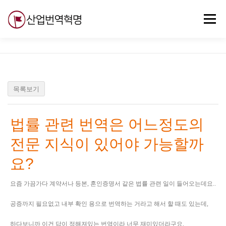
내
용
메뉴
으
로
바
로
무료강의
기술 질문
자유게시판
ABC
가
기
목록보기
법률 관련 번역은 어느정도의
전문 지식이 있어야 가능할까
요?
요즘 가끔가다 계약서나 등본, 혼인증명서 같은 법률 관련 일이 들어오는데요..
공증까지 필요없고 내부 확인 용으로 번역하는 거라고 해서 할 때도 있는데,
하다보니까 이건 답이 정해져있는 번역이라 너무 재미있더라구요.