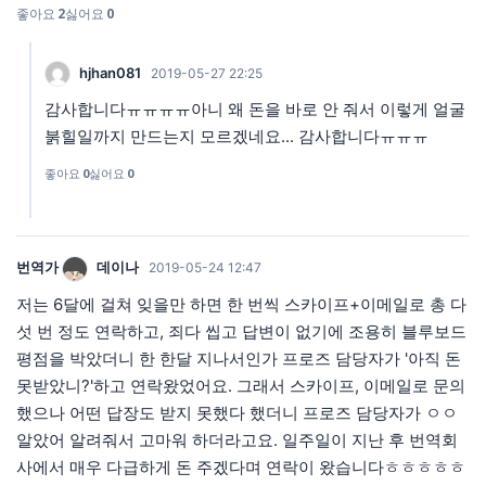
좋아요
2
싫어요
0
hjhan081
2019-05-27 22:25
감사합니다ㅠㅠㅠㅠ아니 왜 돈을 바로 안 줘서 이렇게 얼굴
붉힐일까지 만드는지 모르겠네요... 감사합니다ㅠㅠㅠ
좋아요
0
싫어요
0
번역가
데이나
2019-05-24 12:47
저는 6달에 걸쳐 잊을만 하면 한 번씩 스카이프+이메일로 총 다
섯 번 정도 연락하고, 죄다 씹고 답변이 없기에 조용히 블루보드
평점을 박았더니 한 한달 지나서인가 프로즈 담당자가 '아직 돈
못받았니?'하고 연락왔었어요. 그래서 스카이프, 이메일로 문의
했으나 어떤 답장도 받지 못했다 했더니 프로즈 담당자가 ㅇㅇ
알았어 알려줘서 고마워 하더라고요. 일주일이 지난 후 번역회
사에서 매우 다급하게 돈 주겠다며 연락이 왔습니다ㅎㅎㅎㅎㅎ