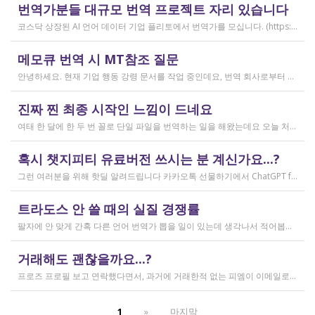
작성일
번역가분들 대규모 번역 프로젝트 자리 있습니다
2026.04.04
코스닥 상장된 AI 언어 데이터 기업 플리토에서 번역가를 모십니다. (https://startups.koraia.org/company/297) • 번역할 내용: 일상 대화, 일반 문장 중심의 단문 데이터 (전문지식 불필요) • 참여 프로젝트: 단문 번역(Human Translation) • 모집 언어쌍: 한국어 <> 다국어 • 목적: AI 학습용 데이터셋 구축 • 근무 형태: 재택 근무(학생, 프리랜서 번역가 환영) • 근무방법: Flitto 플랫폼 또는 엑셀 파일을 이용하여 작업 진행 - 파일 1개당 약 9,800단어 (언어쌍별 상이) - 파일 단위로 작업하며 1개만 참여도 가능 (이후 추가 참여 선택 가능) - 파일 1개 번역에 약 3~4일 데드라인 부여 - 파일 1개 번역 시 약 180,000원 ~ 386,000원 수준 (언어쌍별 상이) - 정산은 월 1회 지급 (플리토 정산 기준) - 프로젝트 기간: 약 1~3개월 (자율 참여) ★작업 단가: 한국어 → 스페인어: 9,800단어, 38.4원/단어, 파일 1개 완료 시 약 376,800원 스페인어 → 한국어: 9,800단어, 33.8원/단어, 파일 1개 완료 시 약 331,000원 한국어 → 러시아어: 9,800단어, 26.1원/단어, 파일 1개 완료 시 약 255,000원 한국어 → 중국어(간체): 9,800단어, 23.0원/단어, 파일 1개 완료 시 약 225,000원 중국어(간체) → 한국어: 16,800글자, 18.4원/글자, 파일 1개 완료 시 약 309,000원 한국어 → 중국어(번체): 9,800단어, 26.1원/단어, 파일 1개 완료 시 약 255,000원 중국어(번체) → 한국어: 16,800글자, 23.0원/글자, 파일 1개 완료 시 약 386,000원 한국어 → 베트남어: 9,800단어, 18.4원/단어, 파일 1개 완료 시 약 180,000원 베트남어 → 한국어: 9,800단어, 23.0원/단어, 파일 1개 완료 시 약 225,000원 *실제 업무시 수령 금액은 단가 및 작업량에 따라 위 금액과 차이가 있을 수 있습니다. *플리토 플랫폼(작업 툴) 작업 시 상응하는 포인트로 단가가 지급됩니다. 다음 링크로 신청 부탁드립니다: https://form.jotform.com/253371208518456?source_channel=albamon
작성일
메모큐 번역 시 MT참조 질문
2026.03.31
안녕하세요. 현재 기업 행동 강령 문서를 작업 중인데요, 번역 회사로부터 메모큐 서버에서 메모큐 파일을 받았습니다. 번역회사에서 아이디와 비밀번호를 받아서 작업을 하는데 데스크탑 메모큐가 무료 버전이어서인지 이것저것 만져보다 보니(TM(만들어서 처음 해보는 문서 얼라인 시도), 라이브독스, 텀베이스등 눌러보는 행위) 밑의 사진과 같이 번역메모리 연결도 안된다고 하고 분명 어떤 파일에도 체크가 안 되어있는데 하나의 파일로만 연결 가능하다고 해서... 데스크탑 메모큐에서는 번역이 어렵다고 판단하여 그대로 이중언어 파일을 익스포트 해서 트라도스로 번역했습니다. (얼라인먼트 기능 사용해 2023년의 공식 한글 번역을 레퍼런스로 번역) 그랬더니 (메모큐에선 단순했던 코드가 트라도스에 복잡하게 나타나더라고요 아무튼 이것들을 해결하고 QA도 돌리고 나서...) 이중언어 파일을 메모큐에서 받으려다 보니 또 Free mode issue로 지원하지 않는 기능이라고 하더라고요. 그래서... 웹 메모큐를 사용해 태초부터 번역을 진행 중인데, 자동 번역으로 MT가 뜨는 걸 딸깍딸깍하고 확정 중이었는데 뭔가 이래도 되나 하는 생각이 들어서 질문하러 왔습니다. (이렇게 뜨는 걸 딸깍 확정 딸깍 확정 반복...) 클라이언트가 가이드라인을 주진 않았고 처음 파일을 줄 때 그 회사의 텀베이스가 연결된 파일을 줘서 그거 기반으로 한글 뜻이 맞으면 맞는 가이드라인이겠거니 하고 있는데 문장 부호나 말투나 뭔가 좀 기계번역의 날것을 적용하고 있다는 생각이 들어서... 이럴 땐 어떻게 해야하는지 여쭤보고 싶어요. 제가 트라도스로 번역한 세그먼트를 메모큐 타겟 세그먼트에 복붙하면 오류가 나는데 그냥 코드를 빼고 제가 트라도스에서 번역한걸 메모큐로 손수 옮겨야 할까요..!! 오늘 새벽 내내 기술 배우라는게 다른게 아니라 이걸 잘 알아두라는 말이었구나 하면서 깨달음을 얻었습니다...
작성일
진짜 찐 최종 시작인 느낌이 드네요
2026.03.02
여태 한 달에 한 두 번 꼴로 단일 파일을 번역하는 일을 해왔는데요 오늘 처음으로 모 회사에서 트라도스 패키지 파일로 전달하는 일을!!! 주셔서 열어봤습니다. ...너무 떨리네요 원래 타겟 세그먼트에 아무것도 없었는데, NMT나 100프로 매치로 채워져있고 그래요 맨 처음 일을 받고 돈을 받았을 때가 커리어의 시작이라고 생각했는데 몇 달 동안 그런 식으로 많으면 두 세개 정도의 일을 받다가 오늘 나름 볼륨 있는 업무를 맡게 되니까 뭔가 커리어의 [진짜_찐_시작_최종] 같고 긴장되네요 잘 해내고 싶어서 떨리고,,,,,, 잘 할 수 있을까 싶고 크아악 다들 2월에 일 잘 해내고 계신가요 여태껏 검색 기능을 사용해 눈팅만 해왔는데 산번혁 회원님들의 번역가 라이프는 어떻게 굴러가고 있는지 궁금하네요 호호호
작성일
혹시 챗지피티 유료버전 쓰시는 분 계신가요...?
2026.02.20
그런 여러분을 위해 핫딜 알려드립니다 카카오톡 선물하기에서 ChatGPT for Kakao 쳐서 들어가 보시면 한달에 200달러짜리 프로 버전을 2만9천원에 팔고 있습니다. 이벤트 성이라서 계속 판매는 안 할 것 같고 5개 구매 제한도 있긴 하지만, 어차피 3만원씩 내고 플러스 버전 쓰시고 계시다면 같은 가격에 프로 써보는 것도 나쁘지 않을 것 같아요 ㅎㅎ 저도 혹시 사기 아닌가 긴가민가했는데 진짜 프로 버전 맞더라고요.
작성일
트라도스 안 쓸 때의 실질 경쟁률
2026.02.14
팔자에 안 맞게 간혹 다른 언어 번역가 뽑을 일이 있는데 생각나서 적어봅니다 트라도스/메모큐를 사야 하냐? 라는 질문은 설득의 대상이 아니라고 생각해서 그냥 두는 편인데요 질문 전 적극적으로 정보를 찾아보는 상태에서는 의미가 있을 것입니다 뽑히는 입장에선 잘 모르는데, 뽑는 입장에서는 트라도스/메모큐 안 쓰는 사람은 걸러버리면 정말 편합니다 주어진 업무를 못 한다는 뜻이거든요 1) 용어 1천개가 든 용어집이 있음 2) 기존에 쓰던 번역 메모리가 있음 상당히 흔한 상황인데, 트라도스/메모큐를 안 쓰고 외워서 작업이 가능한 사람은 산업스파이 쪽으로 가셔야지 여기 있으면 안 됨 저 스크린샷에도 제가 답변한 사람은 얼마 안 되는데요 챗지피티로 '트라도스 사용자/기타 요건(단가 등)' 맞는 사람만 필터로 건져서 답변하는 겁니다 아마 트라도스 안 써도 되는 운전면허증 번역같은 업무도 있을 텐데, 그런 것은 단발성이고 업데이트가 없으며 없는 자들끼리 경쟁해서 경쟁률이 아주 높을 겁니다.
작성일
거래해도 괜찮을까요...?
2026.02.10
프로즈 프로필 보고 연락했다면서, 과거에 거래한적 없는 피엠이 이메일로 의뢰를 주셨는데요 샘테도 보지 않고 4일안에 19000단어 영한번역을 해달라는데 거래해도 괜찮을까요..? 거래한적 한번도 없는 뉴비한테 샘테도 없이 프로젝트를 던져주니 이거 사기인거 아닌가 좀 걱정이 됩니다. 급한데 사람구하기 어려워서일까요? 게다가 전 이력서상 경력도 몇줄 안되는 초보중의 초보입니다...
작성일
1
»
마지막
2026.02.09