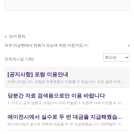
«
단가 문의
자꾸 이상한데서 전화가 오는데 저만 이런가요;ㅁ;
»
전체게시글 1,962
[공지사항] 포럼 이용안내
커뮤니티입니다. 포럼은 무료회원도 이용할 수 있습니다. 모든 글은 비로그인 사용자에게도 공개됩니다. 감사합니다.
작성일
당분간 자료 검색용으로만 이용 바랍니다
2019.04.11
1. 디도스 공격 당함 2. 귀찮아서 서버 꺼놓음 3. 이참에 서버 이전함 4. 사라진 데이터는 없는 것 확인했는데, 일부 DB 설정이 활성화 안됨 5. 고칠 수는 있는데, 저희 집 신생아 협조 필요 6. 신생아가 협조하지 않음 현재 새글 쓰기, 신규 가입, 덧글 달기 등은 막아 두었습니다 언제든 3월 18일 전후 시점으로 롤백될 수 있습니다 디도스 공격은 10평짜리 구녕가게에 사람을 1만명 보내 영업방해를 하는 것과 같은 기법입니다. 왜 디도스 공격을 그렇게까지 열정적으로 하는가? 이것이 심해진 시점이 제가 출산하러 간다고 블라그에 글을 쓴 직후입니다. 적절한 비유인지 모르겠는데 암퇘지도 출산 후에는 도축 안 하지 않나 싶고요 옛날 같으면 이렇게 순하게 살지 않을 것인데, 요새 드는 생각이 좀 있습니다 사람은 노력해 봤자고, 사실 모든 능력치는 정해졌고 발현만 기다리는 것이 전부가 아닐까요 어떤 사람은 노력의 고점이 디도스 공격인 것입니다 그 애미도 한때는 가능성의 김칫국을 사발째 드링킹하며 키웠겠지요 저한테도 이 사이트를 유지할 유인이 있음은 말씀드렸으니 잘 이용해 주시면 그만인 것이고 시간 나시거든 디도스 공격자도 긍휼히 여겨 주시길 바랍니다
작성일
에이전시에서 실수로 두 번 대금을 지급해줬습니다
2026.04.15
에이전시에서 실수로 저에게 대금을 두 번 지금해줬습니다. 2000달러 이상을 두 번 wise로 지급받았습니다;;;; 에이전시에서 wise측으로 중복입금으로 인한 입금 취소 문의를 했는데 불가능하다고 답변을 받았다고 저에게 문의해달라고 하여, 저도 wise에 문의를 했지만, 입금자 정보를 알려준다면 취소 가능한 것 처럼 말하다가 결국 완료된 송금이라 취소가 불가능하다는 답변을 최종 전달받았습니다. 잘 쓰지 않는 계정이라 대금은 그대로 있는데 이 경우 제가 에이전시 계좌로 2000달러를 직접 재송금해도 문제가 없을까요..?? 추후 제 수익으로 잡혀서 세금문제나 기타 다른 사항이 복잡해질 것 같아서 wise에서 취소해주길 간절히 바랬는데ㅜㅜㅜ 이런경험이 있으시다면 어떻게 해결하셨나요ㅠㅠㅠ;;;