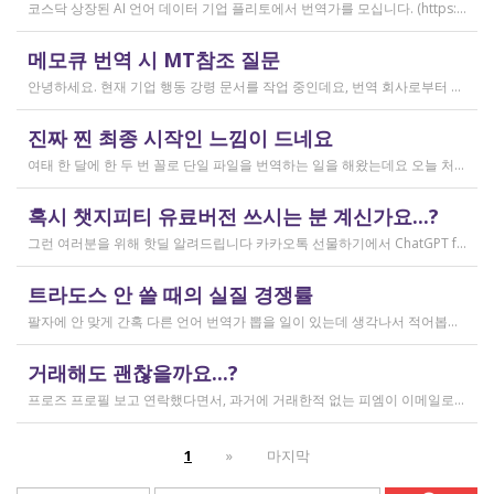
코스닥 상장된 AI 언어 데이터 기업 플리토에서 번역가를 모십니다. (https://startups.koraia.org/company/297) • 번역할 내용: 일상 대화, 일반 문장 중심의 단문 데이터 (전문지식 불필요) • 참여 프로젝트: 단문 번역(Human Translation) • 모집 언어쌍: 한국어 <> 다국어 • 목적: AI 학습용 데이터셋 구축 • 근무 형태: 재택 근무(학생, 프리랜서 번역가 환영) • 근무방법: Flitto 플랫폼 또는 엑셀 파일을 이용하여 작업 진행 - 파일 1개당 약 9,800단어 (언어쌍별 상이) - 파일 단위로 작업하며 1개만 참여도 가능 (이후 추가 참여 선택 가능) - 파일 1개 번역에 약 3~4일 데드라인 부여 - 파일 1개 번역 시 약 180,000원 ~ 386,000원 수준 (언어쌍별 상이) - 정산은 월 1회 지급 (플리토 정산 기준) - 프로젝트 기간: 약 1~3개월 (자율 참여) ★작업 단가: 한국어 → 스페인어: 9,800단어, 38.4원/단어, 파일 1개 완료 시 약 376,800원 스페인어 → 한국어: 9,800단어, 33.8원/단어, 파일 1개 완료 시 약 331,000원 한국어 → 러시아어: 9,800단어, 26.1원/단어, 파일 1개 완료 시 약 255,000원 한국어 → 중국어(간체): 9,800단어, 23.0원/단어, 파일 1개 완료 시 약 225,000원 중국어(간체) → 한국어: 16,800글자, 18.4원/글자, 파일 1개 완료 시 약 309,000원 한국어 → 중국어(번체): 9,800단어, 26.1원/단어, 파일 1개 완료 시 약 255,000원 중국어(번체) → 한국어: 16,800글자, 23.0원/글자, 파일 1개 완료 시 약 386,000원 한국어 → 베트남어: 9,800단어, 18.4원/단어, 파일 1개 완료 시 약 180,000원 베트남어 → 한국어: 9,800단어, 23.0원/단어, 파일 1개 완료 시 약 225,000원 *실제 업무시 수령 금액은 단가 및 작업량에 따라 위 금액과 차이가 있을 수 있습니다. *플리토 플랫폼(작업 툴) 작업 시 상응하는 포인트로 단가가 지급됩니다. 다음 링크로 신청 부탁드립니다: https://form.jotform.com/253371208518456?source_channel=albamon
작성일
메모큐 번역 시 MT참조 질문
2026.03.31
안녕하세요. 현재 기업 행동 강령 문서를 작업 중인데요, 번역 회사로부터 메모큐 서버에서 메모큐 파일을 받았습니다. 번역회사에서 아이디와 비밀번호를 받아서 작업을 하는데 데스크탑 메모큐가 무료 버전이어서인지 이것저것 만져보다 보니(TM(만들어서 처음 해보는 문서 얼라인 시도), 라이브독스, 텀베이스등 눌러보는 행위) 밑의 사진과 같이 번역메모리 연결도 안된다고 하고 분명 어떤 파일에도 체크가 안 되어있는데 하나의 파일로만 연결 가능하다고 해서... 데스크탑 메모큐에서는 번역이 어렵다고 판단하여 그대로 이중언어 파일을 익스포트 해서 트라도스로 번역했습니다. (얼라인먼트 기능 사용해 2023년의 공식 한글 번역을 레퍼런스로 번역) 그랬더니 (메모큐에선 단순했던 코드가 트라도스에 복잡하게 나타나더라고요 아무튼 이것들을 해결하고 QA도 돌리고 나서...) 이중언어 파일을 메모큐에서 받으려다 보니 또 Free mode issue로 지원하지 않는 기능이라고 하더라고요. 그래서... 웹 메모큐를 사용해 태초부터 번역을 진행 중인데, 자동 번역으로 MT가 뜨는 걸 딸깍딸깍하고 확정 중이었는데 뭔가 이래도 되나 하는 생각이 들어서 질문하러 왔습니다. (이렇게 뜨는 걸 딸깍 확정 딸깍 확정 반복...) 클라이언트가 가이드라인을 주진 않았고 처음 파일을 줄 때 그 회사의 텀베이스가 연결된 파일을 줘서 그거 기반으로 한글 뜻이 맞으면 맞는 가이드라인이겠거니 하고 있는데 문장 부호나 말투나 뭔가 좀 기계번역의 날것을 적용하고 있다는 생각이 들어서... 이럴 땐 어떻게 해야하는지 여쭤보고 싶어요. 제가 트라도스로 번역한 세그먼트를 메모큐 타겟 세그먼트에 복붙하면 오류가 나는데 그냥 코드를 빼고 제가 트라도스에서 번역한걸 메모큐로 손수 옮겨야 할까요..!! 오늘 새벽 내내 기술 배우라는게 다른게 아니라 이걸 잘 알아두라는 말이었구나 하면서 깨달음을 얻었습니다...
작성일
진짜 찐 최종 시작인 느낌이 드네요
2026.03.02
여태 한 달에 한 두 번 꼴로 단일 파일을 번역하는 일을 해왔는데요 오늘 처음으로 모 회사에서 트라도스 패키지 파일로 전달하는 일을!!! 주셔서 열어봤습니다. ...너무 떨리네요 원래 타겟 세그먼트에 아무것도 없었는데, NMT나 100프로 매치로 채워져있고 그래요 맨 처음 일을 받고 돈을 받았을 때가 커리어의 시작이라고 생각했는데 몇 달 동안 그런 식으로 많으면 두 세개 정도의 일을 받다가 오늘 나름 볼륨 있는 업무를 맡게 되니까 뭔가 커리어의 [진짜_찐_시작_최종] 같고 긴장되네요 잘 해내고 싶어서 떨리고,,,,,, 잘 할 수 있을까 싶고 크아악 다들 2월에 일 잘 해내고 계신가요 여태껏 검색 기능을 사용해 눈팅만 해왔는데 산번혁 회원님들의 번역가 라이프는 어떻게 굴러가고 있는지 궁금하네요 호호호
작성일
혹시 챗지피티 유료버전 쓰시는 분 계신가요...?
2026.02.20
그런 여러분을 위해 핫딜 알려드립니다 카카오톡 선물하기에서 ChatGPT for Kakao 쳐서 들어가 보시면 한달에 200달러짜리 프로 버전을 2만9천원에 팔고 있습니다. 이벤트 성이라서 계속 판매는 안 할 것 같고 5개 구매 제한도 있긴 하지만, 어차피 3만원씩 내고 플러스 버전 쓰시고 계시다면 같은 가격에 프로 써보는 것도 나쁘지 않을 것 같아요 ㅎㅎ 저도 혹시 사기 아닌가 긴가민가했는데 진짜 프로 버전 맞더라고요.
작성일
트라도스 안 쓸 때의 실질 경쟁률
2026.02.14
팔자에 안 맞게 간혹 다른 언어 번역가 뽑을 일이 있는데 생각나서 적어봅니다 트라도스/메모큐를 사야 하냐? 라는 질문은 설득의 대상이 아니라고 생각해서 그냥 두는 편인데요 질문 전 적극적으로 정보를 찾아보는 상태에서는 의미가 있을 것입니다 뽑히는 입장에선 잘 모르는데, 뽑는 입장에서는 트라도스/메모큐 안 쓰는 사람은 걸러버리면 정말 편합니다 주어진 업무를 못 한다는 뜻이거든요 1) 용어 1천개가 든 용어집이 있음 2) 기존에 쓰던 번역 메모리가 있음 상당히 흔한 상황인데, 트라도스/메모큐를 안 쓰고 외워서 작업이 가능한 사람은 산업스파이 쪽으로 가셔야지 여기 있으면 안 됨 저 스크린샷에도 제가 답변한 사람은 얼마 안 되는데요 챗지피티로 '트라도스 사용자/기타 요건(단가 등)' 맞는 사람만 필터로 건져서 답변하는 겁니다 아마 트라도스 안 써도 되는 운전면허증 번역같은 업무도 있을 텐데, 그런 것은 단발성이고 업데이트가 없으며 없는 자들끼리 경쟁해서 경쟁률이 아주 높을 겁니다.
작성일
거래해도 괜찮을까요...?
2026.02.10
프로즈 프로필 보고 연락했다면서, 과거에 거래한적 없는 피엠이 이메일로 의뢰를 주셨는데요 샘테도 보지 않고 4일안에 19000단어 영한번역을 해달라는데 거래해도 괜찮을까요..? 거래한적 한번도 없는 뉴비한테 샘테도 없이 프로젝트를 던져주니 이거 사기인거 아닌가 좀 걱정이 됩니다. 급한데 사람구하기 어려워서일까요? 게다가 전 이력서상 경력도 몇줄 안되는 초보중의 초보입니다...
작성일
1
»
마지막
2026.02.09