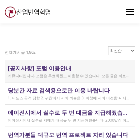
내
용
메뉴
으
로
바
로
무료강의
기술 질문
자유게시판
ABC
가
기
전체게시글 1,962
[공지사항] 포럼 이용안내
커뮤니티입니다. 포럼은 무료회원도 이용할 수 있습니다. 모든 글은 비로그인 사용자에게도 공개됩니다. 감사합니다.
작성일
당분간 자료 검색용으로만 이용 바랍니다
2019.04.11
1. 디도스 공격 당함 2. 귀찮아서 서버 꺼놓음 3. 이참에 서버 이전함 4. 사라진 데이터는 없는 것 확인했는데, 일부 DB 설정이 활성화 안됨 5. 고칠 수는 있는데, 저희 집 신생아 협조 필요 6. 신생아가 협조하지 않음 현재 새글 쓰기, 신규 가입, 덧글 달기 등은 막아 두었습니다 언제든 3월 18일 전후 시점으로 롤백될 수 있습니다 디도스 공격은 10평짜리 구녕가게에 사람을 1만명 보내 영업방해를 하는 것과 같은 기법입니다. 왜 디도스 공격을 그렇게까지 열정적으로 하는가? 이것이 심해진 시점이 제가 출산하러 간다고 블라그에 글을 쓴 직후입니다. 적절한 비유인지 모르겠는데 암퇘지도 출산 후에는 도축 안 하지 않나 싶고요 옛날 같으면 이렇게 순하게 살지 않을 것인데, 요새 드는 생각이 좀 있습니다 사람은 노력해 봤자고, 사실 모든 능력치는 정해졌고 발현만 기다리는 것이 전부가 아닐까요 어떤 사람은 노력의 고점이 디도스 공격인 것입니다 그 애미도 한때는 가능성의 김칫국을 사발째 드링킹하며 키웠겠지요 저한테도 이 사이트를 유지할 유인이 있음은 말씀드렸으니 잘 이용해 주시면 그만인 것이고 시간 나시거든 디도스 공격자도 긍휼히 여겨 주시길 바랍니다
작성일
에이전시에서 실수로 두 번 대금을 지급해줬습니다
2026.04.15
에이전시에서 실수로 저에게 대금을 두 번 지금해줬습니다. 2000달러 이상을 두 번 wise로 지급받았습니다;;;; 에이전시에서 wise측으로 중복입금으로 인한 입금 취소 문의를 했는데 불가능하다고 답변을 받았다고 저에게 문의해달라고 하여, 저도 wise에 문의를 했지만, 입금자 정보를 알려준다면 취소 가능한 것 처럼 말하다가 결국 완료된 송금이라 취소가 불가능하다는 답변을 최종 전달받았습니다. 잘 쓰지 않는 계정이라 대금은 그대로 있는데 이 경우 제가 에이전시 계좌로 2000달러를 직접 재송금해도 문제가 없을까요..?? 추후 제 수익으로 잡혀서 세금문제나 기타 다른 사항이 복잡해질 것 같아서 wise에서 취소해주길 간절히 바랬는데ㅜㅜㅜ 이런경험이 있으시다면 어떻게 해결하셨나요ㅠㅠㅠ;;;
작성일
번역가분들 대규모 번역 프로젝트 자리 있습니다
2026.04.04