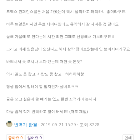
코엑스 컨퍼런스룸은 처음 가봤는데 역시 널찍하고 쾌적하니 좋더라구요.
비록 트알못이지만 무료 세미나임에도 유익해서 잘 다녀온 것 같아요.
올해 가을에 또 연다는데 시간 되면 그때도 신청해서 가보려구요ㅎ
그리고 어제 임윤님이 오신다고 해서 살짝 찾아보았는데 안 보이시더라구요.
바쁘셔서 못 오시나 보다 했는데 저만 못 본듯?
역시 길도 못 찾고, 사람도 못 찾고... 하하하하핳
평생 집에서 일해야 할 팔자인가 싶네요ㅋㅋ
글은 쓰고 싶은데 쓸 얘기는 없고 한번 끄적거려 봅니다.
다들 쉽게 적게 번역하고 많이 버세요! (저도 제발)
번역가
한결
·
2019-05-21 15:29
·
조회 8228
좋아요
0
싫어요
0
인쇄