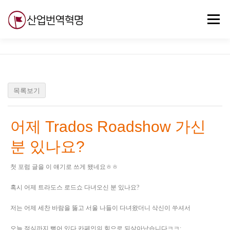
내
용
메뉴
으
로
바
로
무료강의
기술 질문
자유게시판
ABC
가
기
목록보기
어제 Trados Roadshow 가신
분 있나요?
첫 포럼 글을 이 얘기로 쓰게 됐네요ㅎㅎ
혹시 어제 트라도스 로드쇼 다녀오신 분 있나요?
저는 어제 세찬 바람을 뚫고 서울 나들이 다녀왔더니 삭신이 쑤셔서
오늘 점심까지 뻗어 있다 카페인의 힘으로 되살아났습니다ㅋㅋ;