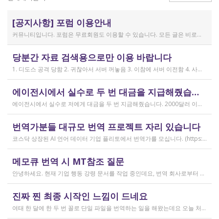
[공지사항] 포럼 이용안내
커뮤니티입니다. 포럼은 무료회원도 이용할 수 있습니다. 모든 글은 비로그인 사용자에게도 공개됩니다. 감사합니다.
작성일
당분간 자료 검색용으로만 이용 바랍니다
2019.04.11
1. 디도스 공격 당함 2. 귀찮아서 서버 꺼놓음 3. 이참에 서버 이전함 4. 사라진 데이터는 없는 것 확인했는데, 일부 DB 설정이 활성화 안됨 5. 고칠 수는 있는데, 저희 집 신생아 협조 필요 6. 신생아가 협조하지 않음 현재 새글 쓰기, 신규 가입, 덧글 달기 등은 막아 두었습니다 언제든 3월 18일 전후 시점으로 롤백될 수 있습니다 디도스 공격은 10평짜리 구녕가게에 사람을 1만명 보내 영업방해를 하는 것과 같은 기법입니다. 왜 디도스 공격을 그렇게까지 열정적으로 하는가? 이것이 심해진 시점이 제가 출산하러 간다고 블라그에 글을 쓴 직후입니다. 적절한 비유인지 모르겠는데 암퇘지도 출산 후에는 도축 안 하지 않나 싶고요 옛날 같으면 이렇게 순하게 살지 않을 것인데, 요새 드는 생각이 좀 있습니다 사람은 노력해 봤자고, 사실 모든 능력치는 정해졌고 발현만 기다리는 것이 전부가 아닐까요 어떤 사람은 노력의 고점이 디도스 공격인 것입니다 그 애미도 한때는 가능성의 김칫국을 사발째 드링킹하며 키웠겠지요 저한테도 이 사이트를 유지할 유인이 있음은 말씀드렸으니 잘 이용해 주시면 그만인 것이고 시간 나시거든 디도스 공격자도 긍휼히 여겨 주시길 바랍니다
작성일
에이전시에서 실수로 두 번 대금을 지급해줬습니다
2026.04.15
에이전시에서 실수로 저에게 대금을 두 번 지금해줬습니다. 2000달러 이상을 두 번 wise로 지급받았습니다;;;; 에이전시에서 wise측으로 중복입금으로 인한 입금 취소 문의를 했는데 불가능하다고 답변을 받았다고 저에게 문의해달라고 하여, 저도 wise에 문의를 했지만, 입금자 정보를 알려준다면 취소 가능한 것 처럼 말하다가 결국 완료된 송금이라 취소가 불가능하다는 답변을 최종 전달받았습니다. 잘 쓰지 않는 계정이라 대금은 그대로 있는데 이 경우 제가 에이전시 계좌로 2000달러를 직접 재송금해도 문제가 없을까요..?? 추후 제 수익으로 잡혀서 세금문제나 기타 다른 사항이 복잡해질 것 같아서 wise에서 취소해주길 간절히 바랬는데ㅜㅜㅜ 이런경험이 있으시다면 어떻게 해결하셨나요ㅠㅠㅠ;;;
작성일
번역가분들 대규모 번역 프로젝트 자리 있습니다
2026.04.04
코스닥 상장된 AI 언어 데이터 기업 플리토에서 번역가를 모십니다. (https://startups.koraia.org/company/297) • 번역할 내용: 일상 대화, 일반 문장 중심의 단문 데이터 (전문지식 불필요) • 참여 프로젝트: 단문 번역(Human Translation) • 모집 언어쌍: 한국어 <> 다국어 • 목적: AI 학습용 데이터셋 구축 • 근무 형태: 재택 근무(학생, 프리랜서 번역가 환영) • 근무방법: Flitto 플랫폼 또는 엑셀 파일을 이용하여 작업 진행 - 파일 1개당 약 9,800단어 (언어쌍별 상이) - 파일 단위로 작업하며 1개만 참여도 가능 (이후 추가 참여 선택 가능) - 파일 1개 번역에 약 3~4일 데드라인 부여 - 파일 1개 번역 시 약 180,000원 ~ 386,000원 수준 (언어쌍별 상이) - 정산은 월 1회 지급 (플리토 정산 기준) - 프로젝트 기간: 약 1~3개월 (자율 참여) ★작업 단가: 한국어 → 스페인어: 9,800단어, 38.4원/단어, 파일 1개 완료 시 약 376,800원 스페인어 → 한국어: 9,800단어, 33.8원/단어, 파일 1개 완료 시 약 331,000원 한국어 → 러시아어: 9,800단어, 26.1원/단어, 파일 1개 완료 시 약 255,000원 한국어 → 중국어(간체): 9,800단어, 23.0원/단어, 파일 1개 완료 시 약 225,000원 중국어(간체) → 한국어: 16,800글자, 18.4원/글자, 파일 1개 완료 시 약 309,000원 한국어 → 중국어(번체): 9,800단어, 26.1원/단어, 파일 1개 완료 시 약 255,000원 중국어(번체) → 한국어: 16,800글자, 23.0원/글자, 파일 1개 완료 시 약 386,000원 한국어 → 베트남어: 9,800단어, 18.4원/단어, 파일 1개 완료 시 약 180,000원 베트남어 → 한국어: 9,800단어, 23.0원/단어, 파일 1개 완료 시 약 225,000원 *실제 업무시 수령 금액은 단가 및 작업량에 따라 위 금액과 차이가 있을 수 있습니다. *플리토 플랫폼(작업 툴) 작업 시 상응하는 포인트로 단가가 지급됩니다. 다음 링크로 신청 부탁드립니다: https://form.jotform.com/253371208518456?source_channel=albamon
작성일
메모큐 번역 시 MT참조 질문
2026.03.31
안녕하세요. 현재 기업 행동 강령 문서를 작업 중인데요, 번역 회사로부터 메모큐 서버에서 메모큐 파일을 받았습니다. 번역회사에서 아이디와 비밀번호를 받아서 작업을 하는데 데스크탑 메모큐가 무료 버전이어서인지 이것저것 만져보다 보니(TM(만들어서 처음 해보는 문서 얼라인 시도), 라이브독스, 텀베이스등 눌러보는 행위) 밑의 사진과 같이 번역메모리 연결도 안된다고 하고 분명 어떤 파일에도 체크가 안 되어있는데 하나의 파일로만 연결 가능하다고 해서... 데스크탑 메모큐에서는 번역이 어렵다고 판단하여 그대로 이중언어 파일을 익스포트 해서 트라도스로 번역했습니다. (얼라인먼트 기능 사용해 2023년의 공식 한글 번역을 레퍼런스로 번역) 그랬더니 (메모큐에선 단순했던 코드가 트라도스에 복잡하게 나타나더라고요 아무튼 이것들을 해결하고 QA도 돌리고 나서...) 이중언어 파일을 메모큐에서 받으려다 보니 또 Free mode issue로 지원하지 않는 기능이라고 하더라고요. 그래서... 웹 메모큐를 사용해 태초부터 번역을 진행 중인데, 자동 번역으로 MT가 뜨는 걸 딸깍딸깍하고 확정 중이었는데 뭔가 이래도 되나 하는 생각이 들어서 질문하러 왔습니다. (이렇게 뜨는 걸 딸깍 확정 딸깍 확정 반복...) 클라이언트가 가이드라인을 주진 않았고 처음 파일을 줄 때 그 회사의 텀베이스가 연결된 파일을 줘서 그거 기반으로 한글 뜻이 맞으면 맞는 가이드라인이겠거니 하고 있는데 문장 부호나 말투나 뭔가 좀 기계번역의 날것을 적용하고 있다는 생각이 들어서... 이럴 땐 어떻게 해야하는지 여쭤보고 싶어요. 제가 트라도스로 번역한 세그먼트를 메모큐 타겟 세그먼트에 복붙하면 오류가 나는데 그냥 코드를 빼고 제가 트라도스에서 번역한걸 메모큐로 손수 옮겨야 할까요..!! 오늘 새벽 내내 기술 배우라는게 다른게 아니라 이걸 잘 알아두라는 말이었구나 하면서 깨달음을 얻었습니다...
작성일
진짜 찐 최종 시작인 느낌이 드네요
2026.03.02
여태 한 달에 한 두 번 꼴로 단일 파일을 번역하는 일을 해왔는데요 오늘 처음으로 모 회사에서 트라도스 패키지 파일로 전달하는 일을!!! 주셔서 열어봤습니다. ...너무 떨리네요 원래 타겟 세그먼트에 아무것도 없었는데, NMT나 100프로 매치로 채워져있고 그래요 맨 처음 일을 받고 돈을 받았을 때가 커리어의 시작이라고 생각했는데 몇 달 동안 그런 식으로 많으면 두 세개 정도의 일을 받다가 오늘 나름 볼륨 있는 업무를 맡게 되니까 뭔가 커리어의 [진짜_찐_시작_최종] 같고 긴장되네요 잘 해내고 싶어서 떨리고,,,,,, 잘 할 수 있을까 싶고 크아악 다들 2월에 일 잘 해내고 계신가요 여태껏 검색 기능을 사용해 눈팅만 해왔는데 산번혁 회원님들의 번역가 라이프는 어떻게 굴러가고 있는지 궁금하네요 호호호