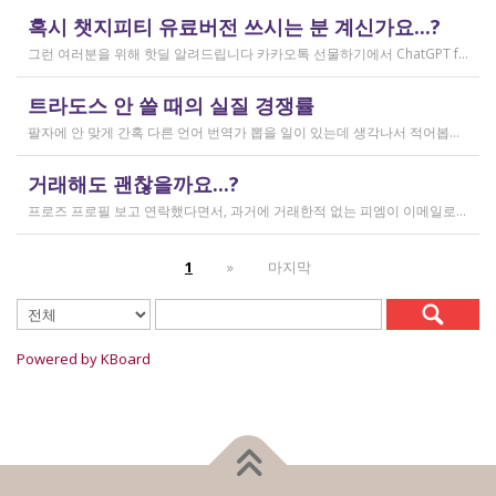
작성일
혹시 챗지피티 유료버전 쓰시는 분 계신가요...?
2026.02.20
그런 여러분을 위해 핫딜 알려드립니다 카카오톡 선물하기에서 ChatGPT for Kakao 쳐서 들어가 보시면 한달에 200달러짜리 프로 버전을 2만9천원에 팔고 있습니다. 이벤트 성이라서 계속 판매는 안 할 것 같고 5개 구매 제한도 있긴 하지만, 어차피 3만원씩 내고 플러스 버전 쓰시고 계시다면 같은 가격에 프로 써보는 것도 나쁘지 않을 것 같아요 ㅎㅎ 저도 혹시 사기 아닌가 긴가민가했는데 진짜 프로 버전 맞더라고요.
작성일
트라도스 안 쓸 때의 실질 경쟁률
2026.02.14
팔자에 안 맞게 간혹 다른 언어 번역가 뽑을 일이 있는데 생각나서 적어봅니다 트라도스/메모큐를 사야 하냐? 라는 질문은 설득의 대상이 아니라고 생각해서 그냥 두는 편인데요 질문 전 적극적으로 정보를 찾아보는 상태에서는 의미가 있을 것입니다 뽑히는 입장에선 잘 모르는데, 뽑는 입장에서는 트라도스/메모큐 안 쓰는 사람은 걸러버리면 정말 편합니다 주어진 업무를 못 한다는 뜻이거든요 1) 용어 1천개가 든 용어집이 있음 2) 기존에 쓰던 번역 메모리가 있음 상당히 흔한 상황인데, 트라도스/메모큐를 안 쓰고 외워서 작업이 가능한 사람은 산업스파이 쪽으로 가셔야지 여기 있으면 안 됨 저 스크린샷에도 제가 답변한 사람은 얼마 안 되는데요 챗지피티로 '트라도스 사용자/기타 요건(단가 등)' 맞는 사람만 필터로 건져서 답변하는 겁니다 아마 트라도스 안 써도 되는 운전면허증 번역같은 업무도 있을 텐데, 그런 것은 단발성이고 업데이트가 없으며 없는 자들끼리 경쟁해서 경쟁률이 아주 높을 겁니다.
작성일
거래해도 괜찮을까요...?
2026.02.10
프로즈 프로필 보고 연락했다면서, 과거에 거래한적 없는 피엠이 이메일로 의뢰를 주셨는데요 샘테도 보지 않고 4일안에 19000단어 영한번역을 해달라는데 거래해도 괜찮을까요..? 거래한적 한번도 없는 뉴비한테 샘테도 없이 프로젝트를 던져주니 이거 사기인거 아닌가 좀 걱정이 됩니다. 급한데 사람구하기 어려워서일까요? 게다가 전 이력서상 경력도 몇줄 안되는 초보중의 초보입니다...
작성일
1
»
마지막
2026.02.09
Powered by KBoard