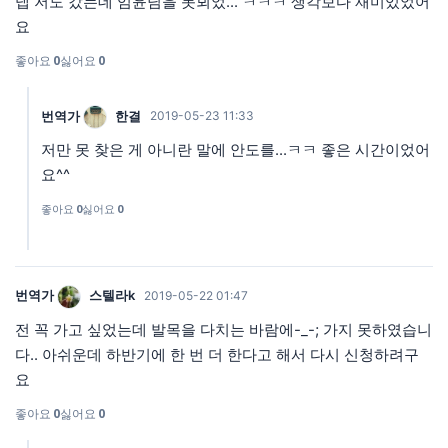
넵 저도 갔는데 임윤님을 못뵈었... ㅋㅋㅋ 생각보다 재미있었어
요
좋아요
0
싫어요
0
번역가
한결
2019-05-23 11:33
저만 못 찾은 게 아니란 말에 안도를...ㅋㅋ 좋은 시간이었어
요^^
좋아요
0
싫어요
0
번역가
스텔라k
2019-05-22 01:47
전 꼭 가고 싶었는데 발목을 다치는 바람에-_-; 가지 못하였습니
다.. 아쉬운데 하반기에 한 번 더 한다고 해서 다시 신청하려구
요
좋아요
0
싫어요
0