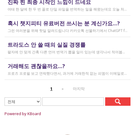
진짜 찐 최종 시작인 느낌이 드네요
2026.03.02
여태 한 달에 한 두 번 꼴로 단일 파일을 번역하는 일을 해왔는데요 오늘 처음으로 모 회사에서 트라도스 패키지 파일로 전달하는 일을!!! 주셔서 열어봤습니다. ...너무 떨리네요 원래 타겟 세그먼트에 아무것도 없었는데, NMT나 100프로 매치로 채워져있고 그래요 맨 처음 일을 받고 돈을 받았을 때가 커리어의 시작이라고 생각했는데 몇 달 동안 그런 식으로 많으면 두 세개 정도의 일을 받다가 오늘 나름 볼륨 있는 업무를 맡게 되니까 뭔가 커리어의 [진짜_찐_시작_최종] 같고 긴장되네요 잘 해내고 싶어서 떨리고,,,,,, 잘 할 수 있을까 싶고 크아악 다들 2월에 일 잘 해내고 계신가요 여태껏 검색 기능을 사용해 눈팅만 해왔는데 산번혁 회원님들의 번역가 라이프는 어떻게 굴러가고 있는지 궁금하네요 호호호
작성일
혹시 챗지피티 유료버전 쓰시는 분 계신가요...?
2026.02.20
그런 여러분을 위해 핫딜 알려드립니다 카카오톡 선물하기에서 ChatGPT for Kakao 쳐서 들어가 보시면 한달에 200달러짜리 프로 버전을 2만9천원에 팔고 있습니다. 이벤트 성이라서 계속 판매는 안 할 것 같고 5개 구매 제한도 있긴 하지만, 어차피 3만원씩 내고 플러스 버전 쓰시고 계시다면 같은 가격에 프로 써보는 것도 나쁘지 않을 것 같아요 ㅎㅎ 저도 혹시 사기 아닌가 긴가민가했는데 진짜 프로 버전 맞더라고요.
작성일
트라도스 안 쓸 때의 실질 경쟁률
2026.02.14
팔자에 안 맞게 간혹 다른 언어 번역가 뽑을 일이 있는데 생각나서 적어봅니다 트라도스/메모큐를 사야 하냐? 라는 질문은 설득의 대상이 아니라고 생각해서 그냥 두는 편인데요 질문 전 적극적으로 정보를 찾아보는 상태에서는 의미가 있을 것입니다 뽑히는 입장에선 잘 모르는데, 뽑는 입장에서는 트라도스/메모큐 안 쓰는 사람은 걸러버리면 정말 편합니다 주어진 업무를 못 한다는 뜻이거든요 1) 용어 1천개가 든 용어집이 있음 2) 기존에 쓰던 번역 메모리가 있음 상당히 흔한 상황인데, 트라도스/메모큐를 안 쓰고 외워서 작업이 가능한 사람은 산업스파이 쪽으로 가셔야지 여기 있으면 안 됨 저 스크린샷에도 제가 답변한 사람은 얼마 안 되는데요 챗지피티로 '트라도스 사용자/기타 요건(단가 등)' 맞는 사람만 필터로 건져서 답변하는 겁니다 아마 트라도스 안 써도 되는 운전면허증 번역같은 업무도 있을 텐데, 그런 것은 단발성이고 업데이트가 없으며 없는 자들끼리 경쟁해서 경쟁률이 아주 높을 겁니다.
작성일
거래해도 괜찮을까요...?
2026.02.10
프로즈 프로필 보고 연락했다면서, 과거에 거래한적 없는 피엠이 이메일로 의뢰를 주셨는데요 샘테도 보지 않고 4일안에 19000단어 영한번역을 해달라는데 거래해도 괜찮을까요..? 거래한적 한번도 없는 뉴비한테 샘테도 없이 프로젝트를 던져주니 이거 사기인거 아닌가 좀 걱정이 됩니다. 급한데 사람구하기 어려워서일까요? 게다가 전 이력서상 경력도 몇줄 안되는 초보중의 초보입니다...
작성일
1
»
마지막
2026.02.09
Powered by KBoard