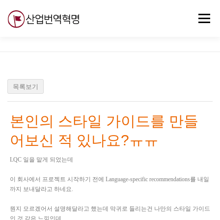
내
용
메뉴
으
로
바
로
무료강의
기술 질문
자유게시판
ABC
가
기
목록보기
본인의 스타일 가이드를 만들
어보신 적 있나요?ㅠㅠ
LQC 일을 맡게 되었는데
이 회사에서 프로젝트 시작하기 전에 Language-specific recommendations를 내일
까지 보내달라고 하네요.
뭔지 모르겠어서 설명해달라고 했는데 막귀로 들리는건 나만의 스타일 가이드
인 것 같은 느낌인데...