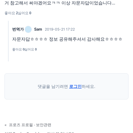
거 참고해서 써야겠어요ㅋㅋ 이상 자문자답이었습니다...
좋아요
2
싫어요
0
번역가
Sam
2019-05-21 17:22
자문자답ㅎㅎㅎㅎ 정보 공유해주셔서 감사해요ㅎㅎㅎㅎ
좋아요
0
싫어요
0
댓글을 남기려면
로그인
하세요.
«
프로즈 프로필 - 보안관련