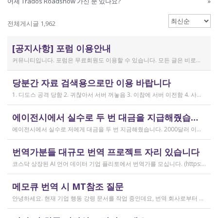
어제 Trados Roadshow 가신 분 있나요?
»
전체게시글 1,962
[공지사항] 포럼 이용안내
커뮤니티입니다. 포럼은 무료회원도 이용할 수 있습니다. 모든 글은 비로그인 사용자에게도 공개됩니다. 감사합니다.
작성일
당분간 자료 검색용으로만 이용 바랍니다
2019.04.11
1. 디도스 공격 당함 2. 귀찮아서 서버 꺼놓음 3. 이참에 서버 이전함 4. 사라진 데이터는 없는 것 확인했는데, 일부 DB 설정이 활성화 안됨 5. 고칠 수는 있는데, 저희 집 신생아 협조 필요 6. 신생아가 협조하지 않음 현재 새글 쓰기, 신규 가입, 덧글 달기 등은 막아 두었습니다 언제든 3월 18일 전후 시점으로 롤백될 수 있습니다 디도스 공격은 10평짜리 구녕가게에 사람을 1만명 보내 영업방해를 하는 것과 같은 기법입니다. 왜 디도스 공격을 그렇게까지 열정적으로 하는가? 이것이 심해진 시점이 제가 출산하러 간다고 블라그에 글을 쓴 직후입니다. 적절한 비유인지 모르겠는데 암퇘지도 출산 후에는 도축 안 하지 않나 싶고요 옛날 같으면 이렇게 순하게 살지 않을 것인데, 요새 드는 생각이 좀 있습니다 사람은 노력해 봤자고, 사실 모든 능력치는 정해졌고 발현만 기다리는 것이 전부가 아닐까요 어떤 사람은 노력의 고점이 디도스 공격인 것입니다 그 애미도 한때는 가능성의 김칫국을 사발째 드링킹하며 키웠겠지요 저한테도 이 사이트를 유지할 유인이 있음은 말씀드렸으니 잘 이용해 주시면 그만인 것이고 시간 나시거든 디도스 공격자도 긍휼히 여겨 주시길 바랍니다
작성일
에이전시에서 실수로 두 번 대금을 지급해줬습니다
2026.04.15
에이전시에서 실수로 저에게 대금을 두 번 지금해줬습니다. 2000달러 이상을 두 번 wise로 지급받았습니다;;;; 에이전시에서 wise측으로 중복입금으로 인한 입금 취소 문의를 했는데 불가능하다고 답변을 받았다고 저에게 문의해달라고 하여, 저도 wise에 문의를 했지만, 입금자 정보를 알려준다면 취소 가능한 것 처럼 말하다가 결국 완료된 송금이라 취소가 불가능하다는 답변을 최종 전달받았습니다. 잘 쓰지 않는 계정이라 대금은 그대로 있는데 이 경우 제가 에이전시 계좌로 2000달러를 직접 재송금해도 문제가 없을까요..?? 추후 제 수익으로 잡혀서 세금문제나 기타 다른 사항이 복잡해질 것 같아서 wise에서 취소해주길 간절히 바랬는데ㅜㅜㅜ 이런경험이 있으시다면 어떻게 해결하셨나요ㅠㅠㅠ;;;
작성일
번역가분들 대규모 번역 프로젝트 자리 있습니다
2026.04.04
코스닥 상장된 AI 언어 데이터 기업 플리토에서 번역가를 모십니다. (https://startups.koraia.org/company/297) • 번역할 내용: 일상 대화, 일반 문장 중심의 단문 데이터 (전문지식 불필요) • 참여 프로젝트: 단문 번역(Human Translation) • 모집 언어쌍: 한국어 <> 다국어 • 목적: AI 학습용 데이터셋 구축 • 근무 형태: 재택 근무(학생, 프리랜서 번역가 환영) • 근무방법: Flitto 플랫폼 또는 엑셀 파일을 이용하여 작업 진행 - 파일 1개당 약 9,800단어 (언어쌍별 상이) - 파일 단위로 작업하며 1개만 참여도 가능 (이후 추가 참여 선택 가능) - 파일 1개 번역에 약 3~4일 데드라인 부여 - 파일 1개 번역 시 약 180,000원 ~ 386,000원 수준 (언어쌍별 상이) - 정산은 월 1회 지급 (플리토 정산 기준) - 프로젝트 기간: 약 1~3개월 (자율 참여) ★작업 단가: 한국어 → 스페인어: 9,800단어, 38.4원/단어, 파일 1개 완료 시 약 376,800원 스페인어 → 한국어: 9,800단어, 33.8원/단어, 파일 1개 완료 시 약 331,000원 한국어 → 러시아어: 9,800단어, 26.1원/단어, 파일 1개 완료 시 약 255,000원 한국어 → 중국어(간체): 9,800단어, 23.0원/단어, 파일 1개 완료 시 약 225,000원 중국어(간체) → 한국어: 16,800글자, 18.4원/글자, 파일 1개 완료 시 약 309,000원 한국어 → 중국어(번체): 9,800단어, 26.1원/단어, 파일 1개 완료 시 약 255,000원 중국어(번체) → 한국어: 16,800글자, 23.0원/글자, 파일 1개 완료 시 약 386,000원 한국어 → 베트남어: 9,800단어, 18.4원/단어, 파일 1개 완료 시 약 180,000원 베트남어 → 한국어: 9,800단어, 23.0원/단어, 파일 1개 완료 시 약 225,000원 *실제 업무시 수령 금액은 단가 및 작업량에 따라 위 금액과 차이가 있을 수 있습니다. *플리토 플랫폼(작업 툴) 작업 시 상응하는 포인트로 단가가 지급됩니다. 다음 링크로 신청 부탁드립니다: https://form.jotform.com/253371208518456?source_channel=albamon
작성일
메모큐 번역 시 MT참조 질문
2026.03.31
안녕하세요. 현재 기업 행동 강령 문서를 작업 중인데요, 번역 회사로부터 메모큐 서버에서 메모큐 파일을 받았습니다. 번역회사에서 아이디와 비밀번호를 받아서 작업을 하는데 데스크탑 메모큐가 무료 버전이어서인지 이것저것 만져보다 보니(TM(만들어서 처음 해보는 문서 얼라인 시도), 라이브독스, 텀베이스등 눌러보는 행위) 밑의 사진과 같이 번역메모리 연결도 안된다고 하고 분명 어떤 파일에도 체크가 안 되어있는데 하나의 파일로만 연결 가능하다고 해서... 데스크탑 메모큐에서는 번역이 어렵다고 판단하여 그대로 이중언어 파일을 익스포트 해서 트라도스로 번역했습니다. (얼라인먼트 기능 사용해 2023년의 공식 한글 번역을 레퍼런스로 번역) 그랬더니 (메모큐에선 단순했던 코드가 트라도스에 복잡하게 나타나더라고요 아무튼 이것들을 해결하고 QA도 돌리고 나서...) 이중언어 파일을 메모큐에서 받으려다 보니 또 Free mode issue로 지원하지 않는 기능이라고 하더라고요. 그래서... 웹 메모큐를 사용해 태초부터 번역을 진행 중인데, 자동 번역으로 MT가 뜨는 걸 딸깍딸깍하고 확정 중이었는데 뭔가 이래도 되나 하는 생각이 들어서 질문하러 왔습니다. (이렇게 뜨는 걸 딸깍 확정 딸깍 확정 반복...) 클라이언트가 가이드라인을 주진 않았고 처음 파일을 줄 때 그 회사의 텀베이스가 연결된 파일을 줘서 그거 기반으로 한글 뜻이 맞으면 맞는 가이드라인이겠거니 하고 있는데 문장 부호나 말투나 뭔가 좀 기계번역의 날것을 적용하고 있다는 생각이 들어서... 이럴 땐 어떻게 해야하는지 여쭤보고 싶어요. 제가 트라도스로 번역한 세그먼트를 메모큐 타겟 세그먼트에 복붙하면 오류가 나는데 그냥 코드를 빼고 제가 트라도스에서 번역한걸 메모큐로 손수 옮겨야 할까요..!! 오늘 새벽 내내 기술 배우라는게 다른게 아니라 이걸 잘 알아두라는 말이었구나 하면서 깨달음을 얻었습니다...
작성일