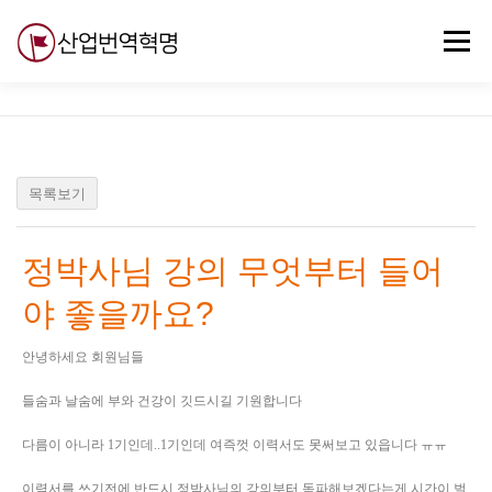
내
용
메뉴
으
로
바
로
무료강의
기술 질문
자유게시판
ABC
가
기
목록보기
정박사님 강의 무엇부터 들어
야 좋을까요?
안녕하세요 회원님들
들숨과 날숨에 부와 건강이 깃드시길 기원합니다
다름이 아니라 1기인데..1기인데 여즉껏 이력서도 못써보고 있읍니다 ㅠㅠ
이력서를 쓰기전에 반드시 정박사님의 강의부터 독파해보겠다는게 시간이 벌