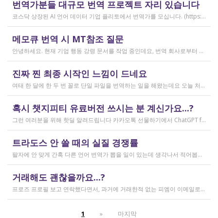
번역가분들 대규모 번역 프로젝트 자리 있습니다
2026.04.04
코스닥 상장된 AI 언어 데이터 기업 플리토에서 번역가를 모십니다. (https://startups.koraia.org/company/297) • 번역할 내용: 일상 대화, 일반 문장 중심의 단문 데이터 (전문지식 불필요) • 참여 프로젝트: 단문 번역(Human Translation) • 모집 언어쌍: 한국어 <> 다국어 • 목적: AI 학습용 데이터셋 구축 • 근무 형태: 재택 근무(학생, 프리랜서 번역가 환영) • 근무방법: Flitto 플랫폼 또는 엑셀 파일을 이용하여 작업 진행 - 파일 1개당 약 9,800단어 (언어쌍별 상이) - 파일 단위로 작업하며 1개만 참여도 가능 (이후 추가 참여 선택 가능) - 파일 1개 번역에 약 3~4일 데드라인 부여 - 파일 1개 번역 시 약 180,000원 ~ 386,000원 수준 (언어쌍별 상이) - 정산은 월 1회 지급 (플리토 정산 기준) - 프로젝트 기간: 약 1~3개월 (자율 참여) ★작업 단가: 한국어 → 스페인어: 9,800단어, 38.4원/단어, 파일 1개 완료 시 약 376,800원 스페인어 → 한국어: 9,800단어, 33.8원/단어, 파일 1개 완료 시 약 331,000원 한국어 → 러시아어: 9,800단어, 26.1원/단어, 파일 1개 완료 시 약 255,000원 한국어 → 중국어(간체): 9,800단어, 23.0원/단어, 파일 1개 완료 시 약 225,000원 중국어(간체) → 한국어: 16,800글자, 18.4원/글자, 파일 1개 완료 시 약 309,000원 한국어 → 중국어(번체): 9,800단어, 26.1원/단어, 파일 1개 완료 시 약 255,000원 중국어(번체) → 한국어: 16,800글자, 23.0원/글자, 파일 1개 완료 시 약 386,000원 한국어 → 베트남어: 9,800단어, 18.4원/단어, 파일 1개 완료 시 약 180,000원 베트남어 → 한국어: 9,800단어, 23.0원/단어, 파일 1개 완료 시 약 225,000원 *실제 업무시 수령 금액은 단가 및 작업량에 따라 위 금액과 차이가 있을 수 있습니다. *플리토 플랫폼(작업 툴) 작업 시 상응하는 포인트로 단가가 지급됩니다. 다음 링크로 신청 부탁드립니다: https://form.jotform.com/253371208518456?source_channel=albamon
작성일
메모큐 번역 시 MT참조 질문
2026.03.31
안녕하세요. 현재 기업 행동 강령 문서를 작업 중인데요, 번역 회사로부터 메모큐 서버에서 메모큐 파일을 받았습니다. 번역회사에서 아이디와 비밀번호를 받아서 작업을 하는데 데스크탑 메모큐가 무료 버전이어서인지 이것저것 만져보다 보니(TM(만들어서 처음 해보는 문서 얼라인 시도), 라이브독스, 텀베이스등 눌러보는 행위) 밑의 사진과 같이 번역메모리 연결도 안된다고 하고 분명 어떤 파일에도 체크가 안 되어있는데 하나의 파일로만 연결 가능하다고 해서... 데스크탑 메모큐에서는 번역이 어렵다고 판단하여 그대로 이중언어 파일을 익스포트 해서 트라도스로 번역했습니다. (얼라인먼트 기능 사용해 2023년의 공식 한글 번역을 레퍼런스로 번역) 그랬더니 (메모큐에선 단순했던 코드가 트라도스에 복잡하게 나타나더라고요 아무튼 이것들을 해결하고 QA도 돌리고 나서...) 이중언어 파일을 메모큐에서 받으려다 보니 또 Free mode issue로 지원하지 않는 기능이라고 하더라고요. 그래서... 웹 메모큐를 사용해 태초부터 번역을 진행 중인데, 자동 번역으로 MT가 뜨는 걸 딸깍딸깍하고 확정 중이었는데 뭔가 이래도 되나 하는 생각이 들어서 질문하러 왔습니다. (이렇게 뜨는 걸 딸깍 확정 딸깍 확정 반복...) 클라이언트가 가이드라인을 주진 않았고 처음 파일을 줄 때 그 회사의 텀베이스가 연결된 파일을 줘서 그거 기반으로 한글 뜻이 맞으면 맞는 가이드라인이겠거니 하고 있는데 문장 부호나 말투나 뭔가 좀 기계번역의 날것을 적용하고 있다는 생각이 들어서... 이럴 땐 어떻게 해야하는지 여쭤보고 싶어요. 제가 트라도스로 번역한 세그먼트를 메모큐 타겟 세그먼트에 복붙하면 오류가 나는데 그냥 코드를 빼고 제가 트라도스에서 번역한걸 메모큐로 손수 옮겨야 할까요..!! 오늘 새벽 내내 기술 배우라는게 다른게 아니라 이걸 잘 알아두라는 말이었구나 하면서 깨달음을 얻었습니다...
작성일
진짜 찐 최종 시작인 느낌이 드네요
2026.03.02
여태 한 달에 한 두 번 꼴로 단일 파일을 번역하는 일을 해왔는데요 오늘 처음으로 모 회사에서 트라도스 패키지 파일로 전달하는 일을!!! 주셔서 열어봤습니다. ...너무 떨리네요 원래 타겟 세그먼트에 아무것도 없었는데, NMT나 100프로 매치로 채워져있고 그래요 맨 처음 일을 받고 돈을 받았을 때가 커리어의 시작이라고 생각했는데 몇 달 동안 그런 식으로 많으면 두 세개 정도의 일을 받다가 오늘 나름 볼륨 있는 업무를 맡게 되니까 뭔가 커리어의 [진짜_찐_시작_최종] 같고 긴장되네요 잘 해내고 싶어서 떨리고,,,,,, 잘 할 수 있을까 싶고 크아악 다들 2월에 일 잘 해내고 계신가요 여태껏 검색 기능을 사용해 눈팅만 해왔는데 산번혁 회원님들의 번역가 라이프는 어떻게 굴러가고 있는지 궁금하네요 호호호
작성일
혹시 챗지피티 유료버전 쓰시는 분 계신가요...?
2026.02.20
그런 여러분을 위해 핫딜 알려드립니다 카카오톡 선물하기에서 ChatGPT for Kakao 쳐서 들어가 보시면 한달에 200달러짜리 프로 버전을 2만9천원에 팔고 있습니다. 이벤트 성이라서 계속 판매는 안 할 것 같고 5개 구매 제한도 있긴 하지만, 어차피 3만원씩 내고 플러스 버전 쓰시고 계시다면 같은 가격에 프로 써보는 것도 나쁘지 않을 것 같아요 ㅎㅎ 저도 혹시 사기 아닌가 긴가민가했는데 진짜 프로 버전 맞더라고요.
작성일
트라도스 안 쓸 때의 실질 경쟁률
2026.02.14
팔자에 안 맞게 간혹 다른 언어 번역가 뽑을 일이 있는데 생각나서 적어봅니다 트라도스/메모큐를 사야 하냐? 라는 질문은 설득의 대상이 아니라고 생각해서 그냥 두는 편인데요 질문 전 적극적으로 정보를 찾아보는 상태에서는 의미가 있을 것입니다 뽑히는 입장에선 잘 모르는데, 뽑는 입장에서는 트라도스/메모큐 안 쓰는 사람은 걸러버리면 정말 편합니다 주어진 업무를 못 한다는 뜻이거든요 1) 용어 1천개가 든 용어집이 있음 2) 기존에 쓰던 번역 메모리가 있음 상당히 흔한 상황인데, 트라도스/메모큐를 안 쓰고 외워서 작업이 가능한 사람은 산업스파이 쪽으로 가셔야지 여기 있으면 안 됨 저 스크린샷에도 제가 답변한 사람은 얼마 안 되는데요 챗지피티로 '트라도스 사용자/기타 요건(단가 등)' 맞는 사람만 필터로 건져서 답변하는 겁니다 아마 트라도스 안 써도 되는 운전면허증 번역같은 업무도 있을 텐데, 그런 것은 단발성이고 업데이트가 없으며 없는 자들끼리 경쟁해서 경쟁률이 아주 높을 겁니다.
작성일
거래해도 괜찮을까요...?
2026.02.10
프로즈 프로필 보고 연락했다면서, 과거에 거래한적 없는 피엠이 이메일로 의뢰를 주셨는데요 샘테도 보지 않고 4일안에 19000단어 영한번역을 해달라는데 거래해도 괜찮을까요..? 거래한적 한번도 없는 뉴비한테 샘테도 없이 프로젝트를 던져주니 이거 사기인거 아닌가 좀 걱정이 됩니다. 급한데 사람구하기 어려워서일까요? 게다가 전 이력서상 경력도 몇줄 안되는 초보중의 초보입니다...
작성일
1
»
마지막
2026.02.09