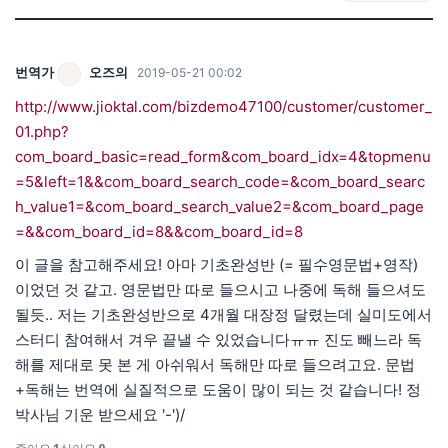
번역가
오즈의
2019-05-21 00:02
http://www.jioktal.com/bizdemo47100/customer/customer_
01.php?
com_board_basic=read_form&com_board_idx=4&topmenu
=5&left=1&&com_board_search_code=&com_board_searc
h_value1=&com_board_search_value2=&com_board_page
=&&com_board_id=8&&com_board_id=8
이 글을 참고해주세요! 아마 기초완성반 (= 필수영문법+영작)
이었던 것 같고. 영문법만 따로 들으시고 나중에 독해 들으셔도
될듯.. 저는 기초완성반으로 4개월 대장정 달렸는데 실미도에서
스터디 참여해서 겨우 끝낼 수 있었습니다ㅠㅠ 진도 빼느라 독
해를 제대로 못 본 게 아쉬워서 독해만 따로 들으려고요. 문법
+독해는 번역에 실질적으로 도움이 많이 되는 것 같습니다! 정
박사님 기운 받으세요 '-')/