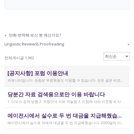
«
만화 번역해 보신 분 계신가요?
Linguistic Review와 Proofreading
»
전체게시글 1,962
[공지사항] 포럼 이용안내
커뮤니티입니다. 포럼은 무료회원도 이용할 수 있습니다. 모든 글은 비로그인 사용자에게도 공개됩니다. 감사합니다.
작성일
당분간 자료 검색용으로만 이용 바랍니다
2019.04.11
1. 디도스 공격 당함 2. 귀찮아서 서버 꺼놓음 3. 이참에 서버 이전함 4. 사라진 데이터는 없는 것 확인했는데, 일부 DB 설정이 활성화 안됨 5. 고칠 수는 있는데, 저희 집 신생아 협조 필요 6. 신생아가 협조하지 않음 현재 새글 쓰기, 신규 가입, 덧글 달기 등은 막아 두었습니다 언제든 3월 18일 전후 시점으로 롤백될 수 있습니다 디도스 공격은 10평짜리 구녕가게에 사람을 1만명 보내 영업방해를 하는 것과 같은 기법입니다. 왜 디도스 공격을 그렇게까지 열정적으로 하는가? 이것이 심해진 시점이 제가 출산하러 간다고 블라그에 글을 쓴 직후입니다. 적절한 비유인지 모르겠는데 암퇘지도 출산 후에는 도축 안 하지 않나 싶고요 옛날 같으면 이렇게 순하게 살지 않을 것인데, 요새 드는 생각이 좀 있습니다 사람은 노력해 봤자고, 사실 모든 능력치는 정해졌고 발현만 기다리는 것이 전부가 아닐까요 어떤 사람은 노력의 고점이 디도스 공격인 것입니다 그 애미도 한때는 가능성의 김칫국을 사발째 드링킹하며 키웠겠지요 저한테도 이 사이트를 유지할 유인이 있음은 말씀드렸으니 잘 이용해 주시면 그만인 것이고 시간 나시거든 디도스 공격자도 긍휼히 여겨 주시길 바랍니다
작성일
에이전시에서 실수로 두 번 대금을 지급해줬습니다
2026.04.15
에이전시에서 실수로 저에게 대금을 두 번 지금해줬습니다. 2000달러 이상을 두 번 wise로 지급받았습니다;;;; 에이전시에서 wise측으로 중복입금으로 인한 입금 취소 문의를 했는데 불가능하다고 답변을 받았다고 저에게 문의해달라고 하여, 저도 wise에 문의를 했지만, 입금자 정보를 알려준다면 취소 가능한 것 처럼 말하다가 결국 완료된 송금이라 취소가 불가능하다는 답변을 최종 전달받았습니다. 잘 쓰지 않는 계정이라 대금은 그대로 있는데 이 경우 제가 에이전시 계좌로 2000달러를 직접 재송금해도 문제가 없을까요..?? 추후 제 수익으로 잡혀서 세금문제나 기타 다른 사항이 복잡해질 것 같아서 wise에서 취소해주길 간절히 바랬는데ㅜㅜㅜ 이런경험이 있으시다면 어떻게 해결하셨나요ㅠㅠㅠ;;;
작성일