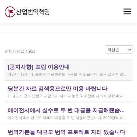
내
용
메뉴
으
로
바
로
무료강의
기술 질문
자유게시판
ABC
가
기
전체게시글 1,962
[공지사항] 포럼 이용안내
커뮤니티입니다. 포럼은 무료회원도 이용할 수 있습니다. 모든 글은 비로그인 사용자에게도 공개됩니다. 감사합니다.
작성일
당분간 자료 검색용으로만 이용 바랍니다
2019.04.11
1. 디도스 공격 당함 2. 귀찮아서 서버 꺼놓음 3. 이참에 서버 이전함 4. 사라진 데이터는 없는 것 확인했는데, 일부 DB 설정이 활성화 안됨 5. 고칠 수는 있는데, 저희 집 신생아 협조 필요 6. 신생아가 협조하지 않음 현재 새글 쓰기, 신규 가입, 덧글 달기 등은 막아 두었습니다 언제든 3월 18일 전후 시점으로 롤백될 수 있습니다 디도스 공격은 10평짜리 구녕가게에 사람을 1만명 보내 영업방해를 하는 것과 같은 기법입니다. 왜 디도스 공격을 그렇게까지 열정적으로 하는가? 이것이 심해진 시점이 제가 출산하러 간다고 블라그에 글을 쓴 직후입니다. 적절한 비유인지 모르겠는데 암퇘지도 출산 후에는 도축 안 하지 않나 싶고요 옛날 같으면 이렇게 순하게 살지 않을 것인데, 요새 드는 생각이 좀 있습니다 사람은 노력해 봤자고, 사실 모든 능력치는 정해졌고 발현만 기다리는 것이 전부가 아닐까요 어떤 사람은 노력의 고점이 디도스 공격인 것입니다 그 애미도 한때는 가능성의 김칫국을 사발째 드링킹하며 키웠겠지요 저한테도 이 사이트를 유지할 유인이 있음은 말씀드렸으니 잘 이용해 주시면 그만인 것이고 시간 나시거든 디도스 공격자도 긍휼히 여겨 주시길 바랍니다
작성일
에이전시에서 실수로 두 번 대금을 지급해줬습니다
2026.04.15
에이전시에서 실수로 저에게 대금을 두 번 지금해줬습니다. 2000달러 이상을 두 번 wise로 지급받았습니다;;;; 에이전시에서 wise측으로 중복입금으로 인한 입금 취소 문의를 했는데 불가능하다고 답변을 받았다고 저에게 문의해달라고 하여, 저도 wise에 문의를 했지만, 입금자 정보를 알려준다면 취소 가능한 것 처럼 말하다가 결국 완료된 송금이라 취소가 불가능하다는 답변을 최종 전달받았습니다. 잘 쓰지 않는 계정이라 대금은 그대로 있는데 이 경우 제가 에이전시 계좌로 2000달러를 직접 재송금해도 문제가 없을까요..?? 추후 제 수익으로 잡혀서 세금문제나 기타 다른 사항이 복잡해질 것 같아서 wise에서 취소해주길 간절히 바랬는데ㅜㅜㅜ 이런경험이 있으시다면 어떻게 해결하셨나요ㅠㅠㅠ;;;
작성일
번역가분들 대규모 번역 프로젝트 자리 있습니다
2026.04.04