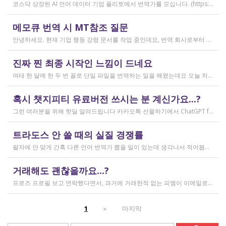
코스닥 상장된 AI 언어 데이터 기업 플리토에서 번역가를 모십니다. (https://startups.koraia.org/company/297) • 번역할 내용: 일상 대화, 일반 문장 중심의 단문 데이터 (전문지식 불필요) • 참여 프로젝트: 단문 번역(Human Translation) • 모집 언어쌍: 한국어 <> 다국어 • 목적: AI 학습용 데이터셋 구축 • 근무 형태: 재택 근무(학생, 프리랜서 번역가 환영) • 근무방법: Flitto 플랫폼 또는 엑셀 파일을 이용하여 작업 진행 - 파일 1개당 약 9,800단어 (언어쌍별 상이) - 파일 단위로 작업하며 1개만 참여도 가능 (이후 추가 참여 선택 가능) - 파일 1개 번역에 약 3~4일 데드라인 부여 - 파일 1개 번역 시 약 180,000원 ~ 386,000원 수준 (언어쌍별 상이) - 정산은 월 1회 지급 (플리토 정산 기준) - 프로젝트 기간: 약 1~3개월 (자율 참여) ★작업 단가: 한국어 → 스페인어: 9,800단어, 38.4원/단어, 파일 1개 완료 시 약 376,800원 스페인어 → 한국어: 9,800단어, 33.8원/단어, 파일 1개 완료 시 약 331,000원 한국어 → 러시아어: 9,800단어, 26.1원/단어, 파일 1개 완료 시 약 255,000원 한국어 → 중국어(간체): 9,800단어, 23.0원/단어, 파일 1개 완료 시 약 225,000원 중국어(간체) → 한국어: 16,800글자, 18.4원/글자, 파일 1개 완료 시 약 309,000원 한국어 → 중국어(번체): 9,800단어, 26.1원/단어, 파일 1개 완료 시 약 255,000원 중국어(번체) → 한국어: 16,800글자, 23.0원/글자, 파일 1개 완료 시 약 386,000원 한국어 → 베트남어: 9,800단어, 18.4원/단어, 파일 1개 완료 시 약 180,000원 베트남어 → 한국어: 9,800단어, 23.0원/단어, 파일 1개 완료 시 약 225,000원 *실제 업무시 수령 금액은 단가 및 작업량에 따라 위 금액과 차이가 있을 수 있습니다. *플리토 플랫폼(작업 툴) 작업 시 상응하는 포인트로 단가가 지급됩니다. 다음 링크로 신청 부탁드립니다: https://form.jotform.com/253371208518456?source_channel=albamon
작성일
메모큐 번역 시 MT참조 질문
2026.03.31
안녕하세요. 현재 기업 행동 강령 문서를 작업 중인데요, 번역 회사로부터 메모큐 서버에서 메모큐 파일을 받았습니다. 번역회사에서 아이디와 비밀번호를 받아서 작업을 하는데 데스크탑 메모큐가 무료 버전이어서인지 이것저것 만져보다 보니(TM(만들어서 처음 해보는 문서 얼라인 시도), 라이브독스, 텀베이스등 눌러보는 행위) 밑의 사진과 같이 번역메모리 연결도 안된다고 하고 분명 어떤 파일에도 체크가 안 되어있는데 하나의 파일로만 연결 가능하다고 해서... 데스크탑 메모큐에서는 번역이 어렵다고 판단하여 그대로 이중언어 파일을 익스포트 해서 트라도스로 번역했습니다. (얼라인먼트 기능 사용해 2023년의 공식 한글 번역을 레퍼런스로 번역) 그랬더니 (메모큐에선 단순했던 코드가 트라도스에 복잡하게 나타나더라고요 아무튼 이것들을 해결하고 QA도 돌리고 나서...) 이중언어 파일을 메모큐에서 받으려다 보니 또 Free mode issue로 지원하지 않는 기능이라고 하더라고요. 그래서... 웹 메모큐를 사용해 태초부터 번역을 진행 중인데, 자동 번역으로 MT가 뜨는 걸 딸깍딸깍하고 확정 중이었는데 뭔가 이래도 되나 하는 생각이 들어서 질문하러 왔습니다. (이렇게 뜨는 걸 딸깍 확정 딸깍 확정 반복...) 클라이언트가 가이드라인을 주진 않았고 처음 파일을 줄 때 그 회사의 텀베이스가 연결된 파일을 줘서 그거 기반으로 한글 뜻이 맞으면 맞는 가이드라인이겠거니 하고 있는데 문장 부호나 말투나 뭔가 좀 기계번역의 날것을 적용하고 있다는 생각이 들어서... 이럴 땐 어떻게 해야하는지 여쭤보고 싶어요. 제가 트라도스로 번역한 세그먼트를 메모큐 타겟 세그먼트에 복붙하면 오류가 나는데 그냥 코드를 빼고 제가 트라도스에서 번역한걸 메모큐로 손수 옮겨야 할까요..!! 오늘 새벽 내내 기술 배우라는게 다른게 아니라 이걸 잘 알아두라는 말이었구나 하면서 깨달음을 얻었습니다...
작성일
진짜 찐 최종 시작인 느낌이 드네요
2026.03.02
여태 한 달에 한 두 번 꼴로 단일 파일을 번역하는 일을 해왔는데요 오늘 처음으로 모 회사에서 트라도스 패키지 파일로 전달하는 일을!!! 주셔서 열어봤습니다. ...너무 떨리네요 원래 타겟 세그먼트에 아무것도 없었는데, NMT나 100프로 매치로 채워져있고 그래요 맨 처음 일을 받고 돈을 받았을 때가 커리어의 시작이라고 생각했는데 몇 달 동안 그런 식으로 많으면 두 세개 정도의 일을 받다가 오늘 나름 볼륨 있는 업무를 맡게 되니까 뭔가 커리어의 [진짜_찐_시작_최종] 같고 긴장되네요 잘 해내고 싶어서 떨리고,,,,,, 잘 할 수 있을까 싶고 크아악 다들 2월에 일 잘 해내고 계신가요 여태껏 검색 기능을 사용해 눈팅만 해왔는데 산번혁 회원님들의 번역가 라이프는 어떻게 굴러가고 있는지 궁금하네요 호호호
작성일
혹시 챗지피티 유료버전 쓰시는 분 계신가요...?
2026.02.20
그런 여러분을 위해 핫딜 알려드립니다 카카오톡 선물하기에서 ChatGPT for Kakao 쳐서 들어가 보시면 한달에 200달러짜리 프로 버전을 2만9천원에 팔고 있습니다. 이벤트 성이라서 계속 판매는 안 할 것 같고 5개 구매 제한도 있긴 하지만, 어차피 3만원씩 내고 플러스 버전 쓰시고 계시다면 같은 가격에 프로 써보는 것도 나쁘지 않을 것 같아요 ㅎㅎ 저도 혹시 사기 아닌가 긴가민가했는데 진짜 프로 버전 맞더라고요.
작성일
트라도스 안 쓸 때의 실질 경쟁률
2026.02.14
팔자에 안 맞게 간혹 다른 언어 번역가 뽑을 일이 있는데 생각나서 적어봅니다 트라도스/메모큐를 사야 하냐? 라는 질문은 설득의 대상이 아니라고 생각해서 그냥 두는 편인데요 질문 전 적극적으로 정보를 찾아보는 상태에서는 의미가 있을 것입니다 뽑히는 입장에선 잘 모르는데, 뽑는 입장에서는 트라도스/메모큐 안 쓰는 사람은 걸러버리면 정말 편합니다 주어진 업무를 못 한다는 뜻이거든요 1) 용어 1천개가 든 용어집이 있음 2) 기존에 쓰던 번역 메모리가 있음 상당히 흔한 상황인데, 트라도스/메모큐를 안 쓰고 외워서 작업이 가능한 사람은 산업스파이 쪽으로 가셔야지 여기 있으면 안 됨 저 스크린샷에도 제가 답변한 사람은 얼마 안 되는데요 챗지피티로 '트라도스 사용자/기타 요건(단가 등)' 맞는 사람만 필터로 건져서 답변하는 겁니다 아마 트라도스 안 써도 되는 운전면허증 번역같은 업무도 있을 텐데, 그런 것은 단발성이고 업데이트가 없으며 없는 자들끼리 경쟁해서 경쟁률이 아주 높을 겁니다.
작성일
거래해도 괜찮을까요...?
2026.02.10
프로즈 프로필 보고 연락했다면서, 과거에 거래한적 없는 피엠이 이메일로 의뢰를 주셨는데요 샘테도 보지 않고 4일안에 19000단어 영한번역을 해달라는데 거래해도 괜찮을까요..? 거래한적 한번도 없는 뉴비한테 샘테도 없이 프로젝트를 던져주니 이거 사기인거 아닌가 좀 걱정이 됩니다. 급한데 사람구하기 어려워서일까요? 게다가 전 이력서상 경력도 몇줄 안되는 초보중의 초보입니다...
작성일
1
»
마지막
2026.02.09