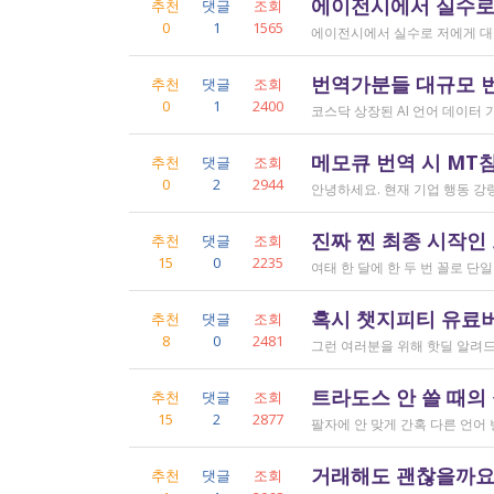
에이전시에서 실수로
추천
댓글
조회
0
1
1565
번역가분들 대규모 
추천
댓글
조회
0
1
2400
메모큐 번역 시 MT
추천
댓글
조회
0
2
2944
진짜 찐 최종 시작인
추천
댓글
조회
15
0
2235
혹시 챗지피티 유료버전
추천
댓글
조회
8
0
2481
트라도스 안 쓸 때의
추천
댓글
조회
15
2
2877
거래해도 괜찮을까요..
추천
댓글
조회