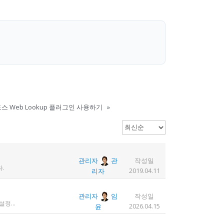
스 Web Lookup 플러그인 사용하기
»
관리자
관
작성일
.
2019.04.11
리자
관리자
임
작성일
1. 디도스 공격 당함 2. 귀찮아서 서버 꺼놓음 3. 이참에 서버 이전함 4. 사라진 데이터는 없는 것 확인했는데, 일부 DB 설정이 활성화 안됨 5. 고칠 수는 있는데, 저희 집 신생아 협조 필요 6. 신생아가 협조하지 않음 현재 새글 쓰기, 신규 가입, 덧글 달기 등은 막아 두었습니다 언제든 3월 18일 전후 시점으로 롤백될 수 있습니다 디도스 공격은 10평짜리 구녕가게에 사람을 1만명 보내 영업방해를 하는 것과 같은 기법입니다. 왜 디도스 공격을 그렇게까지 열정적으로 하는가? 이것이 심해진 시점이 제가 출산하러 간다고 블라그에 글을 쓴 직후입니다. 적절한 비유인지 모르겠는데 암퇘지도 출산 후에는 도축 안 하지 않나 싶고요 옛날 같으면 이렇게 순하게 살지 않을 것인데, 요새 드는 생각이 좀 있습니다 사람은 노력해 봤자고, 사실 모든 능력치는 정해졌고 발현만 기다리는 것이 전부가 아닐까요 어떤 사람은 노력의 고점이 디도스 공격인 것입니다 그 애미도 한때는 가능성의 김칫국을 사발째 드링킹하며 키웠겠지요 저한테도 이 사이트를 유지할 유인이 있음은 말씀드렸으니 잘 이용해 주시면 그만인 것이고 시간 나시거든 디도스 공격자도 긍휼히 여겨 주시길 바랍니다
2026.04.15
윤