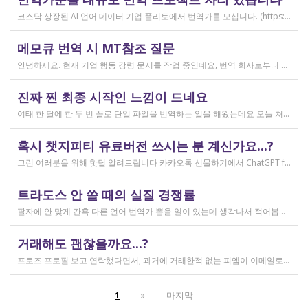
2026.04.04
코스닥 상장된 AI 언어 데이터 기업 플리토에서 번역가를 모십니다. (https://startups.koraia.org/company/297) • 번역할 내용: 일상 대화, 일반 문장 중심의 단문 데이터 (전문지식 불필요) • 참여 프로젝트: 단문 번역(Human Translation) • 모집 언어쌍: 한국어 <> 다국어 • 목적: AI 학습용 데이터셋 구축 • 근무 형태: 재택 근무(학생, 프리랜서 번역가 환영) • 근무방법: Flitto 플랫폼 또는 엑셀 파일을 이용하여 작업 진행 - 파일 1개당 약 9,800단어 (언어쌍별 상이) - 파일 단위로 작업하며 1개만 참여도 가능 (이후 추가 참여 선택 가능) - 파일 1개 번역에 약 3~4일 데드라인 부여 - 파일 1개 번역 시 약 180,000원 ~ 386,000원 수준 (언어쌍별 상이) - 정산은 월 1회 지급 (플리토 정산 기준) - 프로젝트 기간: 약 1~3개월 (자율 참여) ★작업 단가: 한국어 → 스페인어: 9,800단어, 38.4원/단어, 파일 1개 완료 시 약 376,800원 스페인어 → 한국어: 9,800단어, 33.8원/단어, 파일 1개 완료 시 약 331,000원 한국어 → 러시아어: 9,800단어, 26.1원/단어, 파일 1개 완료 시 약 255,000원 한국어 → 중국어(간체): 9,800단어, 23.0원/단어, 파일 1개 완료 시 약 225,000원 중국어(간체) → 한국어: 16,800글자, 18.4원/글자, 파일 1개 완료 시 약 309,000원 한국어 → 중국어(번체): 9,800단어, 26.1원/단어, 파일 1개 완료 시 약 255,000원 중국어(번체) → 한국어: 16,800글자, 23.0원/글자, 파일 1개 완료 시 약 386,000원 한국어 → 베트남어: 9,800단어, 18.4원/단어, 파일 1개 완료 시 약 180,000원 베트남어 → 한국어: 9,800단어, 23.0원/단어, 파일 1개 완료 시 약 225,000원 *실제 업무시 수령 금액은 단가 및 작업량에 따라 위 금액과 차이가 있을 수 있습니다. *플리토 플랫폼(작업 툴) 작업 시 상응하는 포인트로 단가가 지급됩니다. 다음 링크로 신청 부탁드립니다: https://form.jotform.com/253371208518456?source_channel=albamon
작성일
메모큐 번역 시 MT참조 질문
2026.03.31
안녕하세요. 현재 기업 행동 강령 문서를 작업 중인데요, 번역 회사로부터 메모큐 서버에서 메모큐 파일을 받았습니다. 번역회사에서 아이디와 비밀번호를 받아서 작업을 하는데 데스크탑 메모큐가 무료 버전이어서인지 이것저것 만져보다 보니(TM(만들어서 처음 해보는 문서 얼라인 시도), 라이브독스, 텀베이스등 눌러보는 행위) 밑의 사진과 같이 번역메모리 연결도 안된다고 하고 분명 어떤 파일에도 체크가 안 되어있는데 하나의 파일로만 연결 가능하다고 해서... 데스크탑 메모큐에서는 번역이 어렵다고 판단하여 그대로 이중언어 파일을 익스포트 해서 트라도스로 번역했습니다. (얼라인먼트 기능 사용해 2023년의 공식 한글 번역을 레퍼런스로 번역) 그랬더니 (메모큐에선 단순했던 코드가 트라도스에 복잡하게 나타나더라고요 아무튼 이것들을 해결하고 QA도 돌리고 나서...) 이중언어 파일을 메모큐에서 받으려다 보니 또 Free mode issue로 지원하지 않는 기능이라고 하더라고요. 그래서... 웹 메모큐를 사용해 태초부터 번역을 진행 중인데, 자동 번역으로 MT가 뜨는 걸 딸깍딸깍하고 확정 중이었는데 뭔가 이래도 되나 하는 생각이 들어서 질문하러 왔습니다. (이렇게 뜨는 걸 딸깍 확정 딸깍 확정 반복...) 클라이언트가 가이드라인을 주진 않았고 처음 파일을 줄 때 그 회사의 텀베이스가 연결된 파일을 줘서 그거 기반으로 한글 뜻이 맞으면 맞는 가이드라인이겠거니 하고 있는데 문장 부호나 말투나 뭔가 좀 기계번역의 날것을 적용하고 있다는 생각이 들어서... 이럴 땐 어떻게 해야하는지 여쭤보고 싶어요. 제가 트라도스로 번역한 세그먼트를 메모큐 타겟 세그먼트에 복붙하면 오류가 나는데 그냥 코드를 빼고 제가 트라도스에서 번역한걸 메모큐로 손수 옮겨야 할까요..!! 오늘 새벽 내내 기술 배우라는게 다른게 아니라 이걸 잘 알아두라는 말이었구나 하면서 깨달음을 얻었습니다...
작성일
진짜 찐 최종 시작인 느낌이 드네요
2026.03.02
여태 한 달에 한 두 번 꼴로 단일 파일을 번역하는 일을 해왔는데요 오늘 처음으로 모 회사에서 트라도스 패키지 파일로 전달하는 일을!!! 주셔서 열어봤습니다. ...너무 떨리네요 원래 타겟 세그먼트에 아무것도 없었는데, NMT나 100프로 매치로 채워져있고 그래요 맨 처음 일을 받고 돈을 받았을 때가 커리어의 시작이라고 생각했는데 몇 달 동안 그런 식으로 많으면 두 세개 정도의 일을 받다가 오늘 나름 볼륨 있는 업무를 맡게 되니까 뭔가 커리어의 [진짜_찐_시작_최종] 같고 긴장되네요 잘 해내고 싶어서 떨리고,,,,,, 잘 할 수 있을까 싶고 크아악 다들 2월에 일 잘 해내고 계신가요 여태껏 검색 기능을 사용해 눈팅만 해왔는데 산번혁 회원님들의 번역가 라이프는 어떻게 굴러가고 있는지 궁금하네요 호호호
작성일
혹시 챗지피티 유료버전 쓰시는 분 계신가요...?
2026.02.20
그런 여러분을 위해 핫딜 알려드립니다 카카오톡 선물하기에서 ChatGPT for Kakao 쳐서 들어가 보시면 한달에 200달러짜리 프로 버전을 2만9천원에 팔고 있습니다. 이벤트 성이라서 계속 판매는 안 할 것 같고 5개 구매 제한도 있긴 하지만, 어차피 3만원씩 내고 플러스 버전 쓰시고 계시다면 같은 가격에 프로 써보는 것도 나쁘지 않을 것 같아요 ㅎㅎ 저도 혹시 사기 아닌가 긴가민가했는데 진짜 프로 버전 맞더라고요.
작성일
트라도스 안 쓸 때의 실질 경쟁률
2026.02.14
팔자에 안 맞게 간혹 다른 언어 번역가 뽑을 일이 있는데 생각나서 적어봅니다 트라도스/메모큐를 사야 하냐? 라는 질문은 설득의 대상이 아니라고 생각해서 그냥 두는 편인데요 질문 전 적극적으로 정보를 찾아보는 상태에서는 의미가 있을 것입니다 뽑히는 입장에선 잘 모르는데, 뽑는 입장에서는 트라도스/메모큐 안 쓰는 사람은 걸러버리면 정말 편합니다 주어진 업무를 못 한다는 뜻이거든요 1) 용어 1천개가 든 용어집이 있음 2) 기존에 쓰던 번역 메모리가 있음 상당히 흔한 상황인데, 트라도스/메모큐를 안 쓰고 외워서 작업이 가능한 사람은 산업스파이 쪽으로 가셔야지 여기 있으면 안 됨 저 스크린샷에도 제가 답변한 사람은 얼마 안 되는데요 챗지피티로 '트라도스 사용자/기타 요건(단가 등)' 맞는 사람만 필터로 건져서 답변하는 겁니다 아마 트라도스 안 써도 되는 운전면허증 번역같은 업무도 있을 텐데, 그런 것은 단발성이고 업데이트가 없으며 없는 자들끼리 경쟁해서 경쟁률이 아주 높을 겁니다.
작성일
거래해도 괜찮을까요...?
2026.02.10
프로즈 프로필 보고 연락했다면서, 과거에 거래한적 없는 피엠이 이메일로 의뢰를 주셨는데요 샘테도 보지 않고 4일안에 19000단어 영한번역을 해달라는데 거래해도 괜찮을까요..? 거래한적 한번도 없는 뉴비한테 샘테도 없이 프로젝트를 던져주니 이거 사기인거 아닌가 좀 걱정이 됩니다. 급한데 사람구하기 어려워서일까요? 게다가 전 이력서상 경력도 몇줄 안되는 초보중의 초보입니다...
작성일
1
»
마지막
2026.02.09