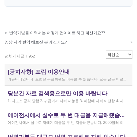
«
번역가님들 이력서는 어떻게 업데이트 하고 계신가요??
영상 자막 번역 해보신 분 계신가요?
»
전체게시글 1,962
[공지사항] 포럼 이용안내
커뮤니티입니다. 포럼은 무료회원도 이용할 수 있습니다. 모든 글은 비로그인 사용자에게도 공개됩니다. 감사합니다.
작성일
당분간 자료 검색용으로만 이용 바랍니다
2019.04.11
1. 디도스 공격 당함 2. 귀찮아서 서버 꺼놓음 3. 이참에 서버 이전함 4. 사라진 데이터는 없는 것 확인했는데, 일부 DB 설정이 활성화 안됨 5. 고칠 수는 있는데, 저희 집 신생아 협조 필요 6. 신생아가 협조하지 않음 현재 새글 쓰기, 신규 가입, 덧글 달기 등은 막아 두었습니다 언제든 3월 18일 전후 시점으로 롤백될 수 있습니다 디도스 공격은 10평짜리 구녕가게에 사람을 1만명 보내 영업방해를 하는 것과 같은 기법입니다. 왜 디도스 공격을 그렇게까지 열정적으로 하는가? 이것이 심해진 시점이 제가 출산하러 간다고 블라그에 글을 쓴 직후입니다. 적절한 비유인지 모르겠는데 암퇘지도 출산 후에는 도축 안 하지 않나 싶고요 옛날 같으면 이렇게 순하게 살지 않을 것인데, 요새 드는 생각이 좀 있습니다 사람은 노력해 봤자고, 사실 모든 능력치는 정해졌고 발현만 기다리는 것이 전부가 아닐까요 어떤 사람은 노력의 고점이 디도스 공격인 것입니다 그 애미도 한때는 가능성의 김칫국을 사발째 드링킹하며 키웠겠지요 저한테도 이 사이트를 유지할 유인이 있음은 말씀드렸으니 잘 이용해 주시면 그만인 것이고 시간 나시거든 디도스 공격자도 긍휼히 여겨 주시길 바랍니다
작성일
에이전시에서 실수로 두 번 대금을 지급해줬습니다
2026.04.15
에이전시에서 실수로 저에게 대금을 두 번 지금해줬습니다. 2000달러 이상을 두 번 wise로 지급받았습니다;;;; 에이전시에서 wise측으로 중복입금으로 인한 입금 취소 문의를 했는데 불가능하다고 답변을 받았다고 저에게 문의해달라고 하여, 저도 wise에 문의를 했지만, 입금자 정보를 알려준다면 취소 가능한 것 처럼 말하다가 결국 완료된 송금이라 취소가 불가능하다는 답변을 최종 전달받았습니다. 잘 쓰지 않는 계정이라 대금은 그대로 있는데 이 경우 제가 에이전시 계좌로 2000달러를 직접 재송금해도 문제가 없을까요..?? 추후 제 수익으로 잡혀서 세금문제나 기타 다른 사항이 복잡해질 것 같아서 wise에서 취소해주길 간절히 바랬는데ㅜㅜㅜ 이런경험이 있으시다면 어떻게 해결하셨나요ㅠㅠㅠ;;;
작성일
번역가분들 대규모 번역 프로젝트 자리 있습니다