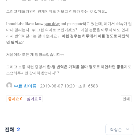
그리고 데드라인이 언제인지도 저보고 정하라 하는 것 같아요..
I would also like to know
your delay
and your quote라고 했는데, 여기서 delay가 얼
마나 걸리는지.. 뭐 그런 의미로 쓰인거겠죠?... 메일 본문을 아무리 봐도 언제
까지 번역해달라는 말이 없네요ㅜ
이런 경우는 하루에서 이틀 정도로 제안하
면 될까요?
처음이라 모든 게 당황스럽습니다ㅠ
그리고 보통 저런 증명서
한-영 번역은 가격을 얼마 정도로 제안하면 좋을지
도
조언해주시면 감사하겠습니다! ?
수료
한여름
·
2019-08-07 10:20
·
조회 6588
좋아요
0
싫어요
0
인쇄
전체
2