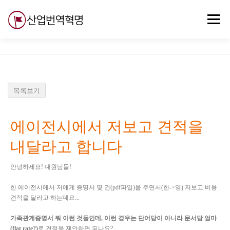
내
용
메뉴
으
로
바
로
무료강의
기술 질문
자유게시판
ABC
가
기
목록보기
에이전시에서 저보고 견적을
내달라고 합니다
안녕하세요! 대원님들!
한 에이전시에서 저에게 증명서 몇 건(pdf파일)을 주면서(한->영) 저보고 비용
견적을 달라고 하는데요...
가족관계증명서 뭐 이런 것들인데, 이런 경우는 단어당이 아니라 문서당 얼마
(flat rate?)
로 견적을 제안하면 되나요?