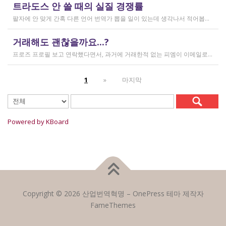
작성일
트라도스 안 쓸 때의 실질 경쟁률
2026.02.14
팔자에 안 맞게 간혹 다른 언어 번역가 뽑을 일이 있는데 생각나서 적어봅니다 트라도스/메모큐를 사야 하냐? 라는 질문은 설득의 대상이 아니라고 생각해서 그냥 두는 편인데요 질문 전 적극적으로 정보를 찾아보는 상태에서는 의미가 있을 것입니다 뽑히는 입장에선 잘 모르는데, 뽑는 입장에서는 트라도스/메모큐 안 쓰는 사람은 걸러버리면 정말 편합니다 주어진 업무를 못 한다는 뜻이거든요 1) 용어 1천개가 든 용어집이 있음 2) 기존에 쓰던 번역 메모리가 있음 상당히 흔한 상황인데, 트라도스/메모큐를 안 쓰고 외워서 작업이 가능한 사람은 산업스파이 쪽으로 가셔야지 여기 있으면 안 됨 저 스크린샷에도 제가 답변한 사람은 얼마 안 되는데요 챗지피티로 '트라도스 사용자/기타 요건(단가 등)' 맞는 사람만 필터로 건져서 답변하는 겁니다 아마 트라도스 안 써도 되는 운전면허증 번역같은 업무도 있을 텐데, 그런 것은 단발성이고 업데이트가 없으며 없는 자들끼리 경쟁해서 경쟁률이 아주 높을 겁니다.
작성일
거래해도 괜찮을까요...?
2026.02.10
프로즈 프로필 보고 연락했다면서, 과거에 거래한적 없는 피엠이 이메일로 의뢰를 주셨는데요 샘테도 보지 않고 4일안에 19000단어 영한번역을 해달라는데 거래해도 괜찮을까요..? 거래한적 한번도 없는 뉴비한테 샘테도 없이 프로젝트를 던져주니 이거 사기인거 아닌가 좀 걱정이 됩니다. 급한데 사람구하기 어려워서일까요? 게다가 전 이력서상 경력도 몇줄 안되는 초보중의 초보입니다...
작성일
1
»
마지막
2026.02.09
Powered by KBoard
Copyright © 2026 산업번역혁명
–
OnePress
테마 제작자
FameThemes