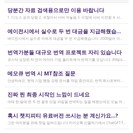
작성일
당분간 자료 검색용으로만 이용 바랍니다
2019.04.11
1. 디도스 공격 당함 2. 귀찮아서 서버 꺼놓음 3. 이참에 서버 이전함 4. 사라진 데이터는 없는 것 확인했는데, 일부 DB 설정이 활성화 안됨 5. 고칠 수는 있는데, 저희 집 신생아 협조 필요 6. 신생아가 협조하지 않음 현재 새글 쓰기, 신규 가입, 덧글 달기 등은 막아 두었습니다 언제든 3월 18일 전후 시점으로 롤백될 수 있습니다 디도스 공격은 10평짜리 구녕가게에 사람을 1만명 보내 영업방해를 하는 것과 같은 기법입니다. 왜 디도스 공격을 그렇게까지 열정적으로 하는가? 이것이 심해진 시점이 제가 출산하러 간다고 블라그에 글을 쓴 직후입니다. 적절한 비유인지 모르겠는데 암퇘지도 출산 후에는 도축 안 하지 않나 싶고요 옛날 같으면 이렇게 순하게 살지 않을 것인데, 요새 드는 생각이 좀 있습니다 사람은 노력해 봤자고, 사실 모든 능력치는 정해졌고 발현만 기다리는 것이 전부가 아닐까요 어떤 사람은 노력의 고점이 디도스 공격인 것입니다 그 애미도 한때는 가능성의 김칫국을 사발째 드링킹하며 키웠겠지요 저한테도 이 사이트를 유지할 유인이 있음은 말씀드렸으니 잘 이용해 주시면 그만인 것이고 시간 나시거든 디도스 공격자도 긍휼히 여겨 주시길 바랍니다
작성일
에이전시에서 실수로 두 번 대금을 지급해줬습니다
2026.04.15
에이전시에서 실수로 저에게 대금을 두 번 지금해줬습니다. 2000달러 이상을 두 번 wise로 지급받았습니다;;;; 에이전시에서 wise측으로 중복입금으로 인한 입금 취소 문의를 했는데 불가능하다고 답변을 받았다고 저에게 문의해달라고 하여, 저도 wise에 문의를 했지만, 입금자 정보를 알려준다면 취소 가능한 것 처럼 말하다가 결국 완료된 송금이라 취소가 불가능하다는 답변을 최종 전달받았습니다. 잘 쓰지 않는 계정이라 대금은 그대로 있는데 이 경우 제가 에이전시 계좌로 2000달러를 직접 재송금해도 문제가 없을까요..?? 추후 제 수익으로 잡혀서 세금문제나 기타 다른 사항이 복잡해질 것 같아서 wise에서 취소해주길 간절히 바랬는데ㅜㅜㅜ 이런경험이 있으시다면 어떻게 해결하셨나요ㅠㅠㅠ;;;
작성일
번역가분들 대규모 번역 프로젝트 자리 있습니다
2026.04.04
코스닥 상장된 AI 언어 데이터 기업 플리토에서 번역가를 모십니다. (https://startups.koraia.org/company/297) • 번역할 내용: 일상 대화, 일반 문장 중심의 단문 데이터 (전문지식 불필요) • 참여 프로젝트: 단문 번역(Human Translation) • 모집 언어쌍: 한국어 <> 다국어 • 목적: AI 학습용 데이터셋 구축 • 근무 형태: 재택 근무(학생, 프리랜서 번역가 환영) • 근무방법: Flitto 플랫폼 또는 엑셀 파일을 이용하여 작업 진행 - 파일 1개당 약 9,800단어 (언어쌍별 상이) - 파일 단위로 작업하며 1개만 참여도 가능 (이후 추가 참여 선택 가능) - 파일 1개 번역에 약 3~4일 데드라인 부여 - 파일 1개 번역 시 약 180,000원 ~ 386,000원 수준 (언어쌍별 상이) - 정산은 월 1회 지급 (플리토 정산 기준) - 프로젝트 기간: 약 1~3개월 (자율 참여) ★작업 단가: 한국어 → 스페인어: 9,800단어, 38.4원/단어, 파일 1개 완료 시 약 376,800원 스페인어 → 한국어: 9,800단어, 33.8원/단어, 파일 1개 완료 시 약 331,000원 한국어 → 러시아어: 9,800단어, 26.1원/단어, 파일 1개 완료 시 약 255,000원 한국어 → 중국어(간체): 9,800단어, 23.0원/단어, 파일 1개 완료 시 약 225,000원 중국어(간체) → 한국어: 16,800글자, 18.4원/글자, 파일 1개 완료 시 약 309,000원 한국어 → 중국어(번체): 9,800단어, 26.1원/단어, 파일 1개 완료 시 약 255,000원 중국어(번체) → 한국어: 16,800글자, 23.0원/글자, 파일 1개 완료 시 약 386,000원 한국어 → 베트남어: 9,800단어, 18.4원/단어, 파일 1개 완료 시 약 180,000원 베트남어 → 한국어: 9,800단어, 23.0원/단어, 파일 1개 완료 시 약 225,000원 *실제 업무시 수령 금액은 단가 및 작업량에 따라 위 금액과 차이가 있을 수 있습니다. *플리토 플랫폼(작업 툴) 작업 시 상응하는 포인트로 단가가 지급됩니다. 다음 링크로 신청 부탁드립니다: https://form.jotform.com/253371208518456?source_channel=albamon
작성일
메모큐 번역 시 MT참조 질문
2026.03.31
안녕하세요. 현재 기업 행동 강령 문서를 작업 중인데요, 번역 회사로부터 메모큐 서버에서 메모큐 파일을 받았습니다. 번역회사에서 아이디와 비밀번호를 받아서 작업을 하는데 데스크탑 메모큐가 무료 버전이어서인지 이것저것 만져보다 보니(TM(만들어서 처음 해보는 문서 얼라인 시도), 라이브독스, 텀베이스등 눌러보는 행위) 밑의 사진과 같이 번역메모리 연결도 안된다고 하고 분명 어떤 파일에도 체크가 안 되어있는데 하나의 파일로만 연결 가능하다고 해서... 데스크탑 메모큐에서는 번역이 어렵다고 판단하여 그대로 이중언어 파일을 익스포트 해서 트라도스로 번역했습니다. (얼라인먼트 기능 사용해 2023년의 공식 한글 번역을 레퍼런스로 번역) 그랬더니 (메모큐에선 단순했던 코드가 트라도스에 복잡하게 나타나더라고요 아무튼 이것들을 해결하고 QA도 돌리고 나서...) 이중언어 파일을 메모큐에서 받으려다 보니 또 Free mode issue로 지원하지 않는 기능이라고 하더라고요. 그래서... 웹 메모큐를 사용해 태초부터 번역을 진행 중인데, 자동 번역으로 MT가 뜨는 걸 딸깍딸깍하고 확정 중이었는데 뭔가 이래도 되나 하는 생각이 들어서 질문하러 왔습니다. (이렇게 뜨는 걸 딸깍 확정 딸깍 확정 반복...) 클라이언트가 가이드라인을 주진 않았고 처음 파일을 줄 때 그 회사의 텀베이스가 연결된 파일을 줘서 그거 기반으로 한글 뜻이 맞으면 맞는 가이드라인이겠거니 하고 있는데 문장 부호나 말투나 뭔가 좀 기계번역의 날것을 적용하고 있다는 생각이 들어서... 이럴 땐 어떻게 해야하는지 여쭤보고 싶어요. 제가 트라도스로 번역한 세그먼트를 메모큐 타겟 세그먼트에 복붙하면 오류가 나는데 그냥 코드를 빼고 제가 트라도스에서 번역한걸 메모큐로 손수 옮겨야 할까요..!! 오늘 새벽 내내 기술 배우라는게 다른게 아니라 이걸 잘 알아두라는 말이었구나 하면서 깨달음을 얻었습니다...
작성일
진짜 찐 최종 시작인 느낌이 드네요
2026.03.02
여태 한 달에 한 두 번 꼴로 단일 파일을 번역하는 일을 해왔는데요 오늘 처음으로 모 회사에서 트라도스 패키지 파일로 전달하는 일을!!! 주셔서 열어봤습니다. ...너무 떨리네요 원래 타겟 세그먼트에 아무것도 없었는데, NMT나 100프로 매치로 채워져있고 그래요 맨 처음 일을 받고 돈을 받았을 때가 커리어의 시작이라고 생각했는데 몇 달 동안 그런 식으로 많으면 두 세개 정도의 일을 받다가 오늘 나름 볼륨 있는 업무를 맡게 되니까 뭔가 커리어의 [진짜_찐_시작_최종] 같고 긴장되네요 잘 해내고 싶어서 떨리고,,,,,, 잘 할 수 있을까 싶고 크아악 다들 2월에 일 잘 해내고 계신가요 여태껏 검색 기능을 사용해 눈팅만 해왔는데 산번혁 회원님들의 번역가 라이프는 어떻게 굴러가고 있는지 궁금하네요 호호호
작성일
혹시 챗지피티 유료버전 쓰시는 분 계신가요...?
2026.02.20
그런 여러분을 위해 핫딜 알려드립니다 카카오톡 선물하기에서 ChatGPT for Kakao 쳐서 들어가 보시면 한달에 200달러짜리 프로 버전을 2만9천원에 팔고 있습니다. 이벤트 성이라서 계속 판매는 안 할 것 같고 5개 구매 제한도 있긴 하지만, 어차피 3만원씩 내고 플러스 버전 쓰시고 계시다면 같은 가격에 프로 써보는 것도 나쁘지 않을 것 같아요 ㅎㅎ 저도 혹시 사기 아닌가 긴가민가했는데 진짜 프로 버전 맞더라고요.