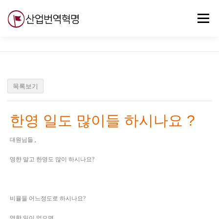
내
용
메뉴
으
로
바
로
무료강의
기술 질문
자유게시판
ABC
가
기
목록보기
한영 일도 많이들 하시나요 ?
대원님들 ,
영한 말고 한영도 많이 하시나요?
비율을 어느정도로 하시나요?
영한 일이 없으면 ,