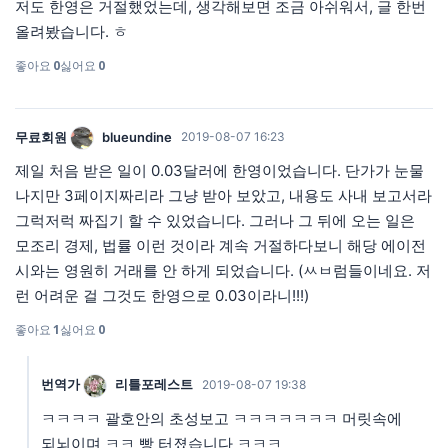
저도 한영은 거절했었는데, 생각해보면 조금 아쉬워서, 글 한번
올려봤습니다. ㅎ
좋아요
0
싫어요
0
무료회원
blueundine
2019-08-07 16:23
제일 처음 받은 일이 0.03달러에 한영이었습니다. 단가가 눈물
나지만 3페이지짜리라 그냥 받아 보았고, 내용도 사내 보고서라
그럭저럭 짜집기 할 수 있었습니다. 그러나 그 뒤에 오는 일은
모조리 경제, 법률 이런 것이라 계속 거절하다보니 해당 에이전
시와는 영원히 거래를 안 하게 되었습니다. (ㅆㅂ럼들이네요. 저
런 어려운 걸 그것도 한영으로 0.03이라니!!!)
좋아요
1
싫어요
0
번역가
리틀포레스트
2019-08-07 19:38
ㅋㅋㅋㅋ 괄호안의 초성보고 ㅋㅋㅋㅋㅋㅋㅋ 머릿속에
되뇌이며 ㅋㅋ 빵 터졌습니다 ㅋㅋㅋ