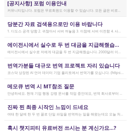
[공지사항] 포럼 이용안내
커뮤니티입니다. 포럼은 무료회원도 이용할 수 있습니다. 모든 글은 비로그인 사용자에게도 공개됩니다. 감사합니다.
작성일
당분간 자료 검색용으로만 이용 바랍니다
2019.04.11
1. 디도스 공격 당함 2. 귀찮아서 서버 꺼놓음 3. 이참에 서버 이전함 4. 사라진 데이터는 없는 것 확인했는데, 일부 DB 설정이 활성화 안됨 5. 고칠 수는 있는데, 저희 집 신생아 협조 필요 6. 신생아가 협조하지 않음 현재 새글 쓰기, 신규 가입, 덧글 달기 등은 막아 두었습니다 언제든 3월 18일 전후 시점으로 롤백될 수 있습니다 디도스 공격은 10평짜리 구녕가게에 사람을 1만명 보내 영업방해를 하는 것과 같은 기법입니다. 왜 디도스 공격을 그렇게까지 열정적으로 하는가? 이것이 심해진 시점이 제가 출산하러 간다고 블라그에 글을 쓴 직후입니다. 적절한 비유인지 모르겠는데 암퇘지도 출산 후에는 도축 안 하지 않나 싶고요 옛날 같으면 이렇게 순하게 살지 않을 것인데, 요새 드는 생각이 좀 있습니다 사람은 노력해 봤자고, 사실 모든 능력치는 정해졌고 발현만 기다리는 것이 전부가 아닐까요 어떤 사람은 노력의 고점이 디도스 공격인 것입니다 그 애미도 한때는 가능성의 김칫국을 사발째 드링킹하며 키웠겠지요 저한테도 이 사이트를 유지할 유인이 있음은 말씀드렸으니 잘 이용해 주시면 그만인 것이고 시간 나시거든 디도스 공격자도 긍휼히 여겨 주시길 바랍니다
작성일
에이전시에서 실수로 두 번 대금을 지급해줬습니다
2026.04.15
에이전시에서 실수로 저에게 대금을 두 번 지금해줬습니다. 2000달러 이상을 두 번 wise로 지급받았습니다;;;; 에이전시에서 wise측으로 중복입금으로 인한 입금 취소 문의를 했는데 불가능하다고 답변을 받았다고 저에게 문의해달라고 하여, 저도 wise에 문의를 했지만, 입금자 정보를 알려준다면 취소 가능한 것 처럼 말하다가 결국 완료된 송금이라 취소가 불가능하다는 답변을 최종 전달받았습니다. 잘 쓰지 않는 계정이라 대금은 그대로 있는데 이 경우 제가 에이전시 계좌로 2000달러를 직접 재송금해도 문제가 없을까요..?? 추후 제 수익으로 잡혀서 세금문제나 기타 다른 사항이 복잡해질 것 같아서 wise에서 취소해주길 간절히 바랬는데ㅜㅜㅜ 이런경험이 있으시다면 어떻게 해결하셨나요ㅠㅠㅠ;;;
작성일
번역가분들 대규모 번역 프로젝트 자리 있습니다
2026.04.04
코스닥 상장된 AI 언어 데이터 기업 플리토에서 번역가를 모십니다. (https://startups.koraia.org/company/297) • 번역할 내용: 일상 대화, 일반 문장 중심의 단문 데이터 (전문지식 불필요) • 참여 프로젝트: 단문 번역(Human Translation) • 모집 언어쌍: 한국어 <> 다국어 • 목적: AI 학습용 데이터셋 구축 • 근무 형태: 재택 근무(학생, 프리랜서 번역가 환영) • 근무방법: Flitto 플랫폼 또는 엑셀 파일을 이용하여 작업 진행 - 파일 1개당 약 9,800단어 (언어쌍별 상이) - 파일 단위로 작업하며 1개만 참여도 가능 (이후 추가 참여 선택 가능) - 파일 1개 번역에 약 3~4일 데드라인 부여 - 파일 1개 번역 시 약 180,000원 ~ 386,000원 수준 (언어쌍별 상이) - 정산은 월 1회 지급 (플리토 정산 기준) - 프로젝트 기간: 약 1~3개월 (자율 참여) ★작업 단가: 한국어 → 스페인어: 9,800단어, 38.4원/단어, 파일 1개 완료 시 약 376,800원 스페인어 → 한국어: 9,800단어, 33.8원/단어, 파일 1개 완료 시 약 331,000원 한국어 → 러시아어: 9,800단어, 26.1원/단어, 파일 1개 완료 시 약 255,000원 한국어 → 중국어(간체): 9,800단어, 23.0원/단어, 파일 1개 완료 시 약 225,000원 중국어(간체) → 한국어: 16,800글자, 18.4원/글자, 파일 1개 완료 시 약 309,000원 한국어 → 중국어(번체): 9,800단어, 26.1원/단어, 파일 1개 완료 시 약 255,000원 중국어(번체) → 한국어: 16,800글자, 23.0원/글자, 파일 1개 완료 시 약 386,000원 한국어 → 베트남어: 9,800단어, 18.4원/단어, 파일 1개 완료 시 약 180,000원 베트남어 → 한국어: 9,800단어, 23.0원/단어, 파일 1개 완료 시 약 225,000원 *실제 업무시 수령 금액은 단가 및 작업량에 따라 위 금액과 차이가 있을 수 있습니다. *플리토 플랫폼(작업 툴) 작업 시 상응하는 포인트로 단가가 지급됩니다. 다음 링크로 신청 부탁드립니다: https://form.jotform.com/253371208518456?source_channel=albamon
작성일
메모큐 번역 시 MT참조 질문
2026.03.31
안녕하세요. 현재 기업 행동 강령 문서를 작업 중인데요, 번역 회사로부터 메모큐 서버에서 메모큐 파일을 받았습니다. 번역회사에서 아이디와 비밀번호를 받아서 작업을 하는데 데스크탑 메모큐가 무료 버전이어서인지 이것저것 만져보다 보니(TM(만들어서 처음 해보는 문서 얼라인 시도), 라이브독스, 텀베이스등 눌러보는 행위) 밑의 사진과 같이 번역메모리 연결도 안된다고 하고 분명 어떤 파일에도 체크가 안 되어있는데 하나의 파일로만 연결 가능하다고 해서... 데스크탑 메모큐에서는 번역이 어렵다고 판단하여 그대로 이중언어 파일을 익스포트 해서 트라도스로 번역했습니다. (얼라인먼트 기능 사용해 2023년의 공식 한글 번역을 레퍼런스로 번역) 그랬더니 (메모큐에선 단순했던 코드가 트라도스에 복잡하게 나타나더라고요 아무튼 이것들을 해결하고 QA도 돌리고 나서...) 이중언어 파일을 메모큐에서 받으려다 보니 또 Free mode issue로 지원하지 않는 기능이라고 하더라고요. 그래서... 웹 메모큐를 사용해 태초부터 번역을 진행 중인데, 자동 번역으로 MT가 뜨는 걸 딸깍딸깍하고 확정 중이었는데 뭔가 이래도 되나 하는 생각이 들어서 질문하러 왔습니다. (이렇게 뜨는 걸 딸깍 확정 딸깍 확정 반복...) 클라이언트가 가이드라인을 주진 않았고 처음 파일을 줄 때 그 회사의 텀베이스가 연결된 파일을 줘서 그거 기반으로 한글 뜻이 맞으면 맞는 가이드라인이겠거니 하고 있는데 문장 부호나 말투나 뭔가 좀 기계번역의 날것을 적용하고 있다는 생각이 들어서... 이럴 땐 어떻게 해야하는지 여쭤보고 싶어요. 제가 트라도스로 번역한 세그먼트를 메모큐 타겟 세그먼트에 복붙하면 오류가 나는데 그냥 코드를 빼고 제가 트라도스에서 번역한걸 메모큐로 손수 옮겨야 할까요..!! 오늘 새벽 내내 기술 배우라는게 다른게 아니라 이걸 잘 알아두라는 말이었구나 하면서 깨달음을 얻었습니다...
작성일
진짜 찐 최종 시작인 느낌이 드네요
2026.03.02
여태 한 달에 한 두 번 꼴로 단일 파일을 번역하는 일을 해왔는데요 오늘 처음으로 모 회사에서 트라도스 패키지 파일로 전달하는 일을!!! 주셔서 열어봤습니다. ...너무 떨리네요 원래 타겟 세그먼트에 아무것도 없었는데, NMT나 100프로 매치로 채워져있고 그래요 맨 처음 일을 받고 돈을 받았을 때가 커리어의 시작이라고 생각했는데 몇 달 동안 그런 식으로 많으면 두 세개 정도의 일을 받다가 오늘 나름 볼륨 있는 업무를 맡게 되니까 뭔가 커리어의 [진짜_찐_시작_최종] 같고 긴장되네요 잘 해내고 싶어서 떨리고,,,,,, 잘 할 수 있을까 싶고 크아악 다들 2월에 일 잘 해내고 계신가요 여태껏 검색 기능을 사용해 눈팅만 해왔는데 산번혁 회원님들의 번역가 라이프는 어떻게 굴러가고 있는지 궁금하네요 호호호
작성일
혹시 챗지피티 유료버전 쓰시는 분 계신가요...?
2026.02.20