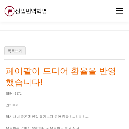
내
용
메뉴
으
로
바
로
무료강의
기술 질문
자유게시판
ABC
가
기
목록보기
페이팔이 드디어 환율을 반영
했습니다!
달러=1172
엔=1098
역시나 시중은행 현찰 팔기보다 못한 환율ㅎ...ㅎㅎㅎ.....
유로화는 없어서 못봤습니다 유로화도 보고 싶다..