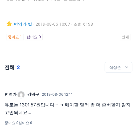
번역가
별
·
2019-08-06 10:07
·
조회 6198
좋아요
1
싫어요
0
인쇄
전체
2
번역가
김덕구
2019-08-06 12:11
유로는 1301.57원입니다ㅋㅋ 페이팔 달러 좀 더 존버할지 말지
고민되네요...
좋아요
0
싫어요
0