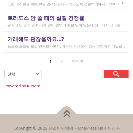
그런 여러분을 위해 핫딜 알려드립니다 카카오톡 선물하기에서 ChatGPT for Kakao 쳐서 들어가 보시면 한달에 200달러짜리 프로 버전을 2만9천원에 팔고 있습니다. 이벤트 성이라서 계속 판매는 안 할 것 같고 5개 구매 제한도 있긴 하지만, 어차피 3만원씩 내고 플러스 버전 쓰시고 계시다면 같은 가격에 프로 써보는 것도 나쁘지 않을 것 같아요 ㅎㅎ 저도 혹시 사기 아닌가 긴가민가했는데 진짜 프로 버전 맞더라고요.
작성일
트라도스 안 쓸 때의 실질 경쟁률
2026.02.14
팔자에 안 맞게 간혹 다른 언어 번역가 뽑을 일이 있는데 생각나서 적어봅니다 트라도스/메모큐를 사야 하냐? 라는 질문은 설득의 대상이 아니라고 생각해서 그냥 두는 편인데요 질문 전 적극적으로 정보를 찾아보는 상태에서는 의미가 있을 것입니다 뽑히는 입장에선 잘 모르는데, 뽑는 입장에서는 트라도스/메모큐 안 쓰는 사람은 걸러버리면 정말 편합니다 주어진 업무를 못 한다는 뜻이거든요 1) 용어 1천개가 든 용어집이 있음 2) 기존에 쓰던 번역 메모리가 있음 상당히 흔한 상황인데, 트라도스/메모큐를 안 쓰고 외워서 작업이 가능한 사람은 산업스파이 쪽으로 가셔야지 여기 있으면 안 됨 저 스크린샷에도 제가 답변한 사람은 얼마 안 되는데요 챗지피티로 '트라도스 사용자/기타 요건(단가 등)' 맞는 사람만 필터로 건져서 답변하는 겁니다 아마 트라도스 안 써도 되는 운전면허증 번역같은 업무도 있을 텐데, 그런 것은 단발성이고 업데이트가 없으며 없는 자들끼리 경쟁해서 경쟁률이 아주 높을 겁니다.
작성일
거래해도 괜찮을까요...?
2026.02.10
프로즈 프로필 보고 연락했다면서, 과거에 거래한적 없는 피엠이 이메일로 의뢰를 주셨는데요 샘테도 보지 않고 4일안에 19000단어 영한번역을 해달라는데 거래해도 괜찮을까요..? 거래한적 한번도 없는 뉴비한테 샘테도 없이 프로젝트를 던져주니 이거 사기인거 아닌가 좀 걱정이 됩니다. 급한데 사람구하기 어려워서일까요? 게다가 전 이력서상 경력도 몇줄 안되는 초보중의 초보입니다...
작성일
1
»
마지막
2026.02.09
Powered by KBoard
Copyright © 2026 산업번역혁명
–
OnePress
테마 제작자