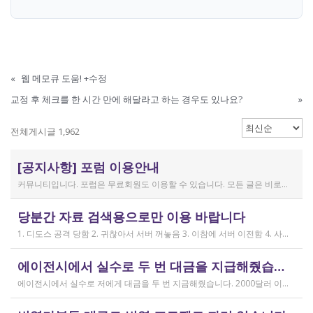
«
웹 메모큐 도움! +수정
교정 후 체크를 한 시간 만에 해달라고 하는 경우도 있나요?
»
전체게시글 1,962
[공지사항] 포럼 이용안내
커뮤니티입니다. 포럼은 무료회원도 이용할 수 있습니다. 모든 글은 비로그인 사용자에게도 공개됩니다. 감사합니다.
작성일
당분간 자료 검색용으로만 이용 바랍니다
2019.04.11
1. 디도스 공격 당함 2. 귀찮아서 서버 꺼놓음 3. 이참에 서버 이전함 4. 사라진 데이터는 없는 것 확인했는데, 일부 DB 설정이 활성화 안됨 5. 고칠 수는 있는데, 저희 집 신생아 협조 필요 6. 신생아가 협조하지 않음 현재 새글 쓰기, 신규 가입, 덧글 달기 등은 막아 두었습니다 언제든 3월 18일 전후 시점으로 롤백될 수 있습니다 디도스 공격은 10평짜리 구녕가게에 사람을 1만명 보내 영업방해를 하는 것과 같은 기법입니다. 왜 디도스 공격을 그렇게까지 열정적으로 하는가? 이것이 심해진 시점이 제가 출산하러 간다고 블라그에 글을 쓴 직후입니다. 적절한 비유인지 모르겠는데 암퇘지도 출산 후에는 도축 안 하지 않나 싶고요 옛날 같으면 이렇게 순하게 살지 않을 것인데, 요새 드는 생각이 좀 있습니다 사람은 노력해 봤자고, 사실 모든 능력치는 정해졌고 발현만 기다리는 것이 전부가 아닐까요 어떤 사람은 노력의 고점이 디도스 공격인 것입니다 그 애미도 한때는 가능성의 김칫국을 사발째 드링킹하며 키웠겠지요 저한테도 이 사이트를 유지할 유인이 있음은 말씀드렸으니 잘 이용해 주시면 그만인 것이고 시간 나시거든 디도스 공격자도 긍휼히 여겨 주시길 바랍니다
작성일
에이전시에서 실수로 두 번 대금을 지급해줬습니다
2026.04.15
에이전시에서 실수로 저에게 대금을 두 번 지금해줬습니다. 2000달러 이상을 두 번 wise로 지급받았습니다;;;; 에이전시에서 wise측으로 중복입금으로 인한 입금 취소 문의를 했는데 불가능하다고 답변을 받았다고 저에게 문의해달라고 하여, 저도 wise에 문의를 했지만, 입금자 정보를 알려준다면 취소 가능한 것 처럼 말하다가 결국 완료된 송금이라 취소가 불가능하다는 답변을 최종 전달받았습니다. 잘 쓰지 않는 계정이라 대금은 그대로 있는데 이 경우 제가 에이전시 계좌로 2000달러를 직접 재송금해도 문제가 없을까요..?? 추후 제 수익으로 잡혀서 세금문제나 기타 다른 사항이 복잡해질 것 같아서 wise에서 취소해주길 간절히 바랬는데ㅜㅜㅜ 이런경험이 있으시다면 어떻게 해결하셨나요ㅠㅠㅠ;;;
작성일