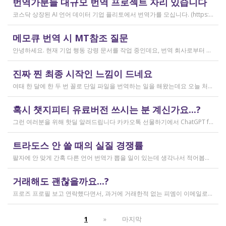
번역가분들 대규모 번역 프로젝트 자리 있습니다
2026.04.04
코스닥 상장된 AI 언어 데이터 기업 플리토에서 번역가를 모십니다. (https://startups.koraia.org/company/297) • 번역할 내용: 일상 대화, 일반 문장 중심의 단문 데이터 (전문지식 불필요) • 참여 프로젝트: 단문 번역(Human Translation) • 모집 언어쌍: 한국어 <> 다국어 • 목적: AI 학습용 데이터셋 구축 • 근무 형태: 재택 근무(학생, 프리랜서 번역가 환영) • 근무방법: Flitto 플랫폼 또는 엑셀 파일을 이용하여 작업 진행 - 파일 1개당 약 9,800단어 (언어쌍별 상이) - 파일 단위로 작업하며 1개만 참여도 가능 (이후 추가 참여 선택 가능) - 파일 1개 번역에 약 3~4일 데드라인 부여 - 파일 1개 번역 시 약 180,000원 ~ 386,000원 수준 (언어쌍별 상이) - 정산은 월 1회 지급 (플리토 정산 기준) - 프로젝트 기간: 약 1~3개월 (자율 참여) ★작업 단가: 한국어 → 스페인어: 9,800단어, 38.4원/단어, 파일 1개 완료 시 약 376,800원 스페인어 → 한국어: 9,800단어, 33.8원/단어, 파일 1개 완료 시 약 331,000원 한국어 → 러시아어: 9,800단어, 26.1원/단어, 파일 1개 완료 시 약 255,000원 한국어 → 중국어(간체): 9,800단어, 23.0원/단어, 파일 1개 완료 시 약 225,000원 중국어(간체) → 한국어: 16,800글자, 18.4원/글자, 파일 1개 완료 시 약 309,000원 한국어 → 중국어(번체): 9,800단어, 26.1원/단어, 파일 1개 완료 시 약 255,000원 중국어(번체) → 한국어: 16,800글자, 23.0원/글자, 파일 1개 완료 시 약 386,000원 한국어 → 베트남어: 9,800단어, 18.4원/단어, 파일 1개 완료 시 약 180,000원 베트남어 → 한국어: 9,800단어, 23.0원/단어, 파일 1개 완료 시 약 225,000원 *실제 업무시 수령 금액은 단가 및 작업량에 따라 위 금액과 차이가 있을 수 있습니다. *플리토 플랫폼(작업 툴) 작업 시 상응하는 포인트로 단가가 지급됩니다. 다음 링크로 신청 부탁드립니다: https://form.jotform.com/253371208518456?source_channel=albamon
작성일
메모큐 번역 시 MT참조 질문
2026.03.31
안녕하세요. 현재 기업 행동 강령 문서를 작업 중인데요, 번역 회사로부터 메모큐 서버에서 메모큐 파일을 받았습니다. 번역회사에서 아이디와 비밀번호를 받아서 작업을 하는데 데스크탑 메모큐가 무료 버전이어서인지 이것저것 만져보다 보니(TM(만들어서 처음 해보는 문서 얼라인 시도), 라이브독스, 텀베이스등 눌러보는 행위) 밑의 사진과 같이 번역메모리 연결도 안된다고 하고 분명 어떤 파일에도 체크가 안 되어있는데 하나의 파일로만 연결 가능하다고 해서... 데스크탑 메모큐에서는 번역이 어렵다고 판단하여 그대로 이중언어 파일을 익스포트 해서 트라도스로 번역했습니다. (얼라인먼트 기능 사용해 2023년의 공식 한글 번역을 레퍼런스로 번역) 그랬더니 (메모큐에선 단순했던 코드가 트라도스에 복잡하게 나타나더라고요 아무튼 이것들을 해결하고 QA도 돌리고 나서...) 이중언어 파일을 메모큐에서 받으려다 보니 또 Free mode issue로 지원하지 않는 기능이라고 하더라고요. 그래서... 웹 메모큐를 사용해 태초부터 번역을 진행 중인데, 자동 번역으로 MT가 뜨는 걸 딸깍딸깍하고 확정 중이었는데 뭔가 이래도 되나 하는 생각이 들어서 질문하러 왔습니다. (이렇게 뜨는 걸 딸깍 확정 딸깍 확정 반복...) 클라이언트가 가이드라인을 주진 않았고 처음 파일을 줄 때 그 회사의 텀베이스가 연결된 파일을 줘서 그거 기반으로 한글 뜻이 맞으면 맞는 가이드라인이겠거니 하고 있는데 문장 부호나 말투나 뭔가 좀 기계번역의 날것을 적용하고 있다는 생각이 들어서... 이럴 땐 어떻게 해야하는지 여쭤보고 싶어요. 제가 트라도스로 번역한 세그먼트를 메모큐 타겟 세그먼트에 복붙하면 오류가 나는데 그냥 코드를 빼고 제가 트라도스에서 번역한걸 메모큐로 손수 옮겨야 할까요..!! 오늘 새벽 내내 기술 배우라는게 다른게 아니라 이걸 잘 알아두라는 말이었구나 하면서 깨달음을 얻었습니다...
작성일
진짜 찐 최종 시작인 느낌이 드네요
2026.03.02
여태 한 달에 한 두 번 꼴로 단일 파일을 번역하는 일을 해왔는데요 오늘 처음으로 모 회사에서 트라도스 패키지 파일로 전달하는 일을!!! 주셔서 열어봤습니다. ...너무 떨리네요 원래 타겟 세그먼트에 아무것도 없었는데, NMT나 100프로 매치로 채워져있고 그래요 맨 처음 일을 받고 돈을 받았을 때가 커리어의 시작이라고 생각했는데 몇 달 동안 그런 식으로 많으면 두 세개 정도의 일을 받다가 오늘 나름 볼륨 있는 업무를 맡게 되니까 뭔가 커리어의 [진짜_찐_시작_최종] 같고 긴장되네요 잘 해내고 싶어서 떨리고,,,,,, 잘 할 수 있을까 싶고 크아악 다들 2월에 일 잘 해내고 계신가요 여태껏 검색 기능을 사용해 눈팅만 해왔는데 산번혁 회원님들의 번역가 라이프는 어떻게 굴러가고 있는지 궁금하네요 호호호
작성일
혹시 챗지피티 유료버전 쓰시는 분 계신가요...?
2026.02.20
그런 여러분을 위해 핫딜 알려드립니다 카카오톡 선물하기에서 ChatGPT for Kakao 쳐서 들어가 보시면 한달에 200달러짜리 프로 버전을 2만9천원에 팔고 있습니다. 이벤트 성이라서 계속 판매는 안 할 것 같고 5개 구매 제한도 있긴 하지만, 어차피 3만원씩 내고 플러스 버전 쓰시고 계시다면 같은 가격에 프로 써보는 것도 나쁘지 않을 것 같아요 ㅎㅎ 저도 혹시 사기 아닌가 긴가민가했는데 진짜 프로 버전 맞더라고요.
작성일
트라도스 안 쓸 때의 실질 경쟁률
2026.02.14
팔자에 안 맞게 간혹 다른 언어 번역가 뽑을 일이 있는데 생각나서 적어봅니다 트라도스/메모큐를 사야 하냐? 라는 질문은 설득의 대상이 아니라고 생각해서 그냥 두는 편인데요 질문 전 적극적으로 정보를 찾아보는 상태에서는 의미가 있을 것입니다 뽑히는 입장에선 잘 모르는데, 뽑는 입장에서는 트라도스/메모큐 안 쓰는 사람은 걸러버리면 정말 편합니다 주어진 업무를 못 한다는 뜻이거든요 1) 용어 1천개가 든 용어집이 있음 2) 기존에 쓰던 번역 메모리가 있음 상당히 흔한 상황인데, 트라도스/메모큐를 안 쓰고 외워서 작업이 가능한 사람은 산업스파이 쪽으로 가셔야지 여기 있으면 안 됨 저 스크린샷에도 제가 답변한 사람은 얼마 안 되는데요 챗지피티로 '트라도스 사용자/기타 요건(단가 등)' 맞는 사람만 필터로 건져서 답변하는 겁니다 아마 트라도스 안 써도 되는 운전면허증 번역같은 업무도 있을 텐데, 그런 것은 단발성이고 업데이트가 없으며 없는 자들끼리 경쟁해서 경쟁률이 아주 높을 겁니다.
작성일
거래해도 괜찮을까요...?
2026.02.10
프로즈 프로필 보고 연락했다면서, 과거에 거래한적 없는 피엠이 이메일로 의뢰를 주셨는데요 샘테도 보지 않고 4일안에 19000단어 영한번역을 해달라는데 거래해도 괜찮을까요..? 거래한적 한번도 없는 뉴비한테 샘테도 없이 프로젝트를 던져주니 이거 사기인거 아닌가 좀 걱정이 됩니다. 급한데 사람구하기 어려워서일까요? 게다가 전 이력서상 경력도 몇줄 안되는 초보중의 초보입니다...
작성일
1
»
마지막
2026.02.09