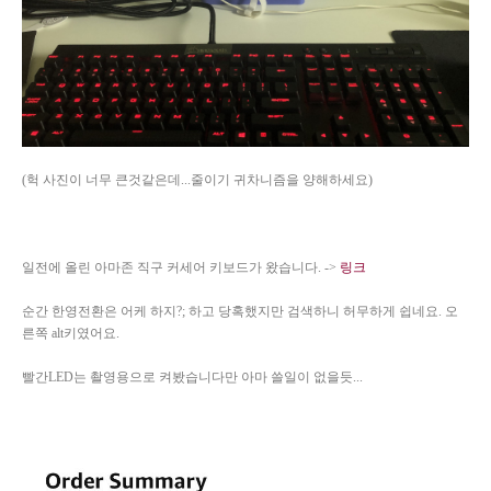
(헉 사진이 너무 큰것같은데...줄이기 귀차니즘을 양해하세요)
일전에 올린 아마존 직구 커세어 키보드가 왔습니다. ->
링크
순간 한영전환은 어케 하지?; 하고 당혹했지만 검색하니 허무하게 쉽네요. 오
른쪽 alt키였어요.
빨간LED는 촬영용으로 켜봤습니다만 아마 쓸일이 없을듯...