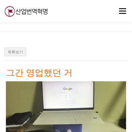
내
용
메뉴
으
로
바
로
무료강의
기술 질문
자유게시판
ABC
가
기
목록보기
그간 영업했던 거