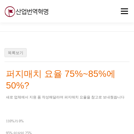
내
용
메뉴
으
로
바
로
무료강의
기술 질문
자유게시판
ABC
가
기
목록보기
퍼지매치 요율 75%~85%에
50%?
새로 업체에서 지원 폼 작성해달라며 퍼지매치 요율을 참고로 보내줬씁니다
110%가 0%
95% 이상이 25%