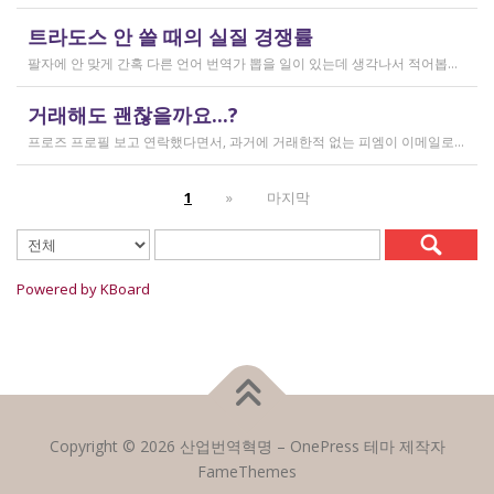
작성일
트라도스 안 쓸 때의 실질 경쟁률
2026.02.14
팔자에 안 맞게 간혹 다른 언어 번역가 뽑을 일이 있는데 생각나서 적어봅니다 트라도스/메모큐를 사야 하냐? 라는 질문은 설득의 대상이 아니라고 생각해서 그냥 두는 편인데요 질문 전 적극적으로 정보를 찾아보는 상태에서는 의미가 있을 것입니다 뽑히는 입장에선 잘 모르는데, 뽑는 입장에서는 트라도스/메모큐 안 쓰는 사람은 걸러버리면 정말 편합니다 주어진 업무를 못 한다는 뜻이거든요 1) 용어 1천개가 든 용어집이 있음 2) 기존에 쓰던 번역 메모리가 있음 상당히 흔한 상황인데, 트라도스/메모큐를 안 쓰고 외워서 작업이 가능한 사람은 산업스파이 쪽으로 가셔야지 여기 있으면 안 됨 저 스크린샷에도 제가 답변한 사람은 얼마 안 되는데요 챗지피티로 '트라도스 사용자/기타 요건(단가 등)' 맞는 사람만 필터로 건져서 답변하는 겁니다 아마 트라도스 안 써도 되는 운전면허증 번역같은 업무도 있을 텐데, 그런 것은 단발성이고 업데이트가 없으며 없는 자들끼리 경쟁해서 경쟁률이 아주 높을 겁니다.
작성일
거래해도 괜찮을까요...?
2026.02.10
프로즈 프로필 보고 연락했다면서, 과거에 거래한적 없는 피엠이 이메일로 의뢰를 주셨는데요 샘테도 보지 않고 4일안에 19000단어 영한번역을 해달라는데 거래해도 괜찮을까요..? 거래한적 한번도 없는 뉴비한테 샘테도 없이 프로젝트를 던져주니 이거 사기인거 아닌가 좀 걱정이 됩니다. 급한데 사람구하기 어려워서일까요? 게다가 전 이력서상 경력도 몇줄 안되는 초보중의 초보입니다...
작성일
1
»
마지막
2026.02.09
Powered by KBoard
Copyright © 2026 산업번역혁명
–
OnePress
테마 제작자
FameThemes