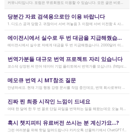
커뮤니티입니다. 포럼은 무료회원도 이용할 수 있습니다. 모든 글은 비로그인 사용자에게도 공개됩니다. 감사합니다.
작성일
당분간 자료 검색용으로만 이용 바랍니다
2019.04.11
1. 디도스 공격 당함 2. 귀찮아서 서버 꺼놓음 3. 이참에 서버 이전함 4. 사라진 데이터는 없는 것 확인했는데, 일부 DB 설정이 활성화 안됨 5. 고칠 수는 있는데, 저희 집 신생아 협조 필요 6. 신생아가 협조하지 않음 현재 새글 쓰기, 신규 가입, 덧글 달기 등은 막아 두었습니다 언제든 3월 18일 전후 시점으로 롤백될 수 있습니다 디도스 공격은 10평짜리 구녕가게에 사람을 1만명 보내 영업방해를 하는 것과 같은 기법입니다. 왜 디도스 공격을 그렇게까지 열정적으로 하는가? 이것이 심해진 시점이 제가 출산하러 간다고 블라그에 글을 쓴 직후입니다. 적절한 비유인지 모르겠는데 암퇘지도 출산 후에는 도축 안 하지 않나 싶고요 옛날 같으면 이렇게 순하게 살지 않을 것인데, 요새 드는 생각이 좀 있습니다 사람은 노력해 봤자고, 사실 모든 능력치는 정해졌고 발현만 기다리는 것이 전부가 아닐까요 어떤 사람은 노력의 고점이 디도스 공격인 것입니다 그 애미도 한때는 가능성의 김칫국을 사발째 드링킹하며 키웠겠지요 저한테도 이 사이트를 유지할 유인이 있음은 말씀드렸으니 잘 이용해 주시면 그만인 것이고 시간 나시거든 디도스 공격자도 긍휼히 여겨 주시길 바랍니다
작성일
에이전시에서 실수로 두 번 대금을 지급해줬습니다
2026.04.15
에이전시에서 실수로 저에게 대금을 두 번 지금해줬습니다. 2000달러 이상을 두 번 wise로 지급받았습니다;;;; 에이전시에서 wise측으로 중복입금으로 인한 입금 취소 문의를 했는데 불가능하다고 답변을 받았다고 저에게 문의해달라고 하여, 저도 wise에 문의를 했지만, 입금자 정보를 알려준다면 취소 가능한 것 처럼 말하다가 결국 완료된 송금이라 취소가 불가능하다는 답변을 최종 전달받았습니다. 잘 쓰지 않는 계정이라 대금은 그대로 있는데 이 경우 제가 에이전시 계좌로 2000달러를 직접 재송금해도 문제가 없을까요..?? 추후 제 수익으로 잡혀서 세금문제나 기타 다른 사항이 복잡해질 것 같아서 wise에서 취소해주길 간절히 바랬는데ㅜㅜㅜ 이런경험이 있으시다면 어떻게 해결하셨나요ㅠㅠㅠ;;;
작성일
번역가분들 대규모 번역 프로젝트 자리 있습니다
2026.04.04
코스닥 상장된 AI 언어 데이터 기업 플리토에서 번역가를 모십니다. (https://startups.koraia.org/company/297) • 번역할 내용: 일상 대화, 일반 문장 중심의 단문 데이터 (전문지식 불필요) • 참여 프로젝트: 단문 번역(Human Translation) • 모집 언어쌍: 한국어 <> 다국어 • 목적: AI 학습용 데이터셋 구축 • 근무 형태: 재택 근무(학생, 프리랜서 번역가 환영) • 근무방법: Flitto 플랫폼 또는 엑셀 파일을 이용하여 작업 진행 - 파일 1개당 약 9,800단어 (언어쌍별 상이) - 파일 단위로 작업하며 1개만 참여도 가능 (이후 추가 참여 선택 가능) - 파일 1개 번역에 약 3~4일 데드라인 부여 - 파일 1개 번역 시 약 180,000원 ~ 386,000원 수준 (언어쌍별 상이) - 정산은 월 1회 지급 (플리토 정산 기준) - 프로젝트 기간: 약 1~3개월 (자율 참여) ★작업 단가: 한국어 → 스페인어: 9,800단어, 38.4원/단어, 파일 1개 완료 시 약 376,800원 스페인어 → 한국어: 9,800단어, 33.8원/단어, 파일 1개 완료 시 약 331,000원 한국어 → 러시아어: 9,800단어, 26.1원/단어, 파일 1개 완료 시 약 255,000원 한국어 → 중국어(간체): 9,800단어, 23.0원/단어, 파일 1개 완료 시 약 225,000원 중국어(간체) → 한국어: 16,800글자, 18.4원/글자, 파일 1개 완료 시 약 309,000원 한국어 → 중국어(번체): 9,800단어, 26.1원/단어, 파일 1개 완료 시 약 255,000원 중국어(번체) → 한국어: 16,800글자, 23.0원/글자, 파일 1개 완료 시 약 386,000원 한국어 → 베트남어: 9,800단어, 18.4원/단어, 파일 1개 완료 시 약 180,000원 베트남어 → 한국어: 9,800단어, 23.0원/단어, 파일 1개 완료 시 약 225,000원 *실제 업무시 수령 금액은 단가 및 작업량에 따라 위 금액과 차이가 있을 수 있습니다. *플리토 플랫폼(작업 툴) 작업 시 상응하는 포인트로 단가가 지급됩니다. 다음 링크로 신청 부탁드립니다: https://form.jotform.com/253371208518456?source_channel=albamon
작성일
메모큐 번역 시 MT참조 질문
2026.03.31
안녕하세요. 현재 기업 행동 강령 문서를 작업 중인데요, 번역 회사로부터 메모큐 서버에서 메모큐 파일을 받았습니다. 번역회사에서 아이디와 비밀번호를 받아서 작업을 하는데 데스크탑 메모큐가 무료 버전이어서인지 이것저것 만져보다 보니(TM(만들어서 처음 해보는 문서 얼라인 시도), 라이브독스, 텀베이스등 눌러보는 행위) 밑의 사진과 같이 번역메모리 연결도 안된다고 하고 분명 어떤 파일에도 체크가 안 되어있는데 하나의 파일로만 연결 가능하다고 해서... 데스크탑 메모큐에서는 번역이 어렵다고 판단하여 그대로 이중언어 파일을 익스포트 해서 트라도스로 번역했습니다. (얼라인먼트 기능 사용해 2023년의 공식 한글 번역을 레퍼런스로 번역) 그랬더니 (메모큐에선 단순했던 코드가 트라도스에 복잡하게 나타나더라고요 아무튼 이것들을 해결하고 QA도 돌리고 나서...) 이중언어 파일을 메모큐에서 받으려다 보니 또 Free mode issue로 지원하지 않는 기능이라고 하더라고요. 그래서... 웹 메모큐를 사용해 태초부터 번역을 진행 중인데, 자동 번역으로 MT가 뜨는 걸 딸깍딸깍하고 확정 중이었는데 뭔가 이래도 되나 하는 생각이 들어서 질문하러 왔습니다. (이렇게 뜨는 걸 딸깍 확정 딸깍 확정 반복...) 클라이언트가 가이드라인을 주진 않았고 처음 파일을 줄 때 그 회사의 텀베이스가 연결된 파일을 줘서 그거 기반으로 한글 뜻이 맞으면 맞는 가이드라인이겠거니 하고 있는데 문장 부호나 말투나 뭔가 좀 기계번역의 날것을 적용하고 있다는 생각이 들어서... 이럴 땐 어떻게 해야하는지 여쭤보고 싶어요. 제가 트라도스로 번역한 세그먼트를 메모큐 타겟 세그먼트에 복붙하면 오류가 나는데 그냥 코드를 빼고 제가 트라도스에서 번역한걸 메모큐로 손수 옮겨야 할까요..!! 오늘 새벽 내내 기술 배우라는게 다른게 아니라 이걸 잘 알아두라는 말이었구나 하면서 깨달음을 얻었습니다...
작성일
진짜 찐 최종 시작인 느낌이 드네요
2026.03.02
여태 한 달에 한 두 번 꼴로 단일 파일을 번역하는 일을 해왔는데요 오늘 처음으로 모 회사에서 트라도스 패키지 파일로 전달하는 일을!!! 주셔서 열어봤습니다. ...너무 떨리네요 원래 타겟 세그먼트에 아무것도 없었는데, NMT나 100프로 매치로 채워져있고 그래요 맨 처음 일을 받고 돈을 받았을 때가 커리어의 시작이라고 생각했는데 몇 달 동안 그런 식으로 많으면 두 세개 정도의 일을 받다가 오늘 나름 볼륨 있는 업무를 맡게 되니까 뭔가 커리어의 [진짜_찐_시작_최종] 같고 긴장되네요 잘 해내고 싶어서 떨리고,,,,,, 잘 할 수 있을까 싶고 크아악 다들 2월에 일 잘 해내고 계신가요 여태껏 검색 기능을 사용해 눈팅만 해왔는데 산번혁 회원님들의 번역가 라이프는 어떻게 굴러가고 있는지 궁금하네요 호호호
작성일
혹시 챗지피티 유료버전 쓰시는 분 계신가요...?
2026.02.20
그런 여러분을 위해 핫딜 알려드립니다 카카오톡 선물하기에서 ChatGPT for Kakao 쳐서 들어가 보시면 한달에 200달러짜리 프로 버전을 2만9천원에 팔고 있습니다. 이벤트 성이라서 계속 판매는 안 할 것 같고 5개 구매 제한도 있긴 하지만, 어차피 3만원씩 내고 플러스 버전 쓰시고 계시다면 같은 가격에 프로 써보는 것도 나쁘지 않을 것 같아요 ㅎㅎ 저도 혹시 사기 아닌가 긴가민가했는데 진짜 프로 버전 맞더라고요.