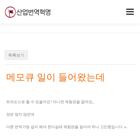
내
용
메뉴
으
로
바
로
무료강의
기술 질문
자유게시판
ABC
가
기
목록보기
메모큐 일이 들어왔는데
트라도스로 할 수 있을까요? 아니면 체험판을 깔까요,,
양은 많지 않은데
다른 번역가랑 같이 해야 한다길래 체험판을 깔아야 하나 고민중입니다 ㅠ