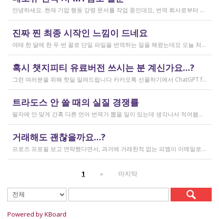
2026.03.31
안녕하세요. 현재 기업 행동 강령 문서를 작업 중인데요, 번역 회사로부터 메모큐 서버에서 메모큐 파일을 받았습니다. 번역회사에서 아이디와 비밀번호를 받아서 작업을 하는데 데스크탑 메모큐가 무료 버전이어서인지 이것저것 만져보다 보니(TM(만들어서 처음 해보는 문서 얼라인 시도), 라이브독스, 텀베이스등 눌러보는 행위) 밑의 사진과 같이 번역메모리 연결도 안된다고 하고 분명 어떤 파일에도 체크가 안 되어있는데 하나의 파일로만 연결 가능하다고 해서... 데스크탑 메모큐에서는 번역이 어렵다고 판단하여 그대로 이중언어 파일을 익스포트 해서 트라도스로 번역했습니다. (얼라인먼트 기능 사용해 2023년의 공식 한글 번역을 레퍼런스로 번역) 그랬더니 (메모큐에선 단순했던 코드가 트라도스에 복잡하게 나타나더라고요 아무튼 이것들을 해결하고 QA도 돌리고 나서...) 이중언어 파일을 메모큐에서 받으려다 보니 또 Free mode issue로 지원하지 않는 기능이라고 하더라고요. 그래서... 웹 메모큐를 사용해 태초부터 번역을 진행 중인데, 자동 번역으로 MT가 뜨는 걸 딸깍딸깍하고 확정 중이었는데 뭔가 이래도 되나 하는 생각이 들어서 질문하러 왔습니다. (이렇게 뜨는 걸 딸깍 확정 딸깍 확정 반복...) 클라이언트가 가이드라인을 주진 않았고 처음 파일을 줄 때 그 회사의 텀베이스가 연결된 파일을 줘서 그거 기반으로 한글 뜻이 맞으면 맞는 가이드라인이겠거니 하고 있는데 문장 부호나 말투나 뭔가 좀 기계번역의 날것을 적용하고 있다는 생각이 들어서... 이럴 땐 어떻게 해야하는지 여쭤보고 싶어요. 제가 트라도스로 번역한 세그먼트를 메모큐 타겟 세그먼트에 복붙하면 오류가 나는데 그냥 코드를 빼고 제가 트라도스에서 번역한걸 메모큐로 손수 옮겨야 할까요..!! 오늘 새벽 내내 기술 배우라는게 다른게 아니라 이걸 잘 알아두라는 말이었구나 하면서 깨달음을 얻었습니다...
작성일
진짜 찐 최종 시작인 느낌이 드네요
2026.03.02
여태 한 달에 한 두 번 꼴로 단일 파일을 번역하는 일을 해왔는데요 오늘 처음으로 모 회사에서 트라도스 패키지 파일로 전달하는 일을!!! 주셔서 열어봤습니다. ...너무 떨리네요 원래 타겟 세그먼트에 아무것도 없었는데, NMT나 100프로 매치로 채워져있고 그래요 맨 처음 일을 받고 돈을 받았을 때가 커리어의 시작이라고 생각했는데 몇 달 동안 그런 식으로 많으면 두 세개 정도의 일을 받다가 오늘 나름 볼륨 있는 업무를 맡게 되니까 뭔가 커리어의 [진짜_찐_시작_최종] 같고 긴장되네요 잘 해내고 싶어서 떨리고,,,,,, 잘 할 수 있을까 싶고 크아악 다들 2월에 일 잘 해내고 계신가요 여태껏 검색 기능을 사용해 눈팅만 해왔는데 산번혁 회원님들의 번역가 라이프는 어떻게 굴러가고 있는지 궁금하네요 호호호
작성일
혹시 챗지피티 유료버전 쓰시는 분 계신가요...?
2026.02.20
그런 여러분을 위해 핫딜 알려드립니다 카카오톡 선물하기에서 ChatGPT for Kakao 쳐서 들어가 보시면 한달에 200달러짜리 프로 버전을 2만9천원에 팔고 있습니다. 이벤트 성이라서 계속 판매는 안 할 것 같고 5개 구매 제한도 있긴 하지만, 어차피 3만원씩 내고 플러스 버전 쓰시고 계시다면 같은 가격에 프로 써보는 것도 나쁘지 않을 것 같아요 ㅎㅎ 저도 혹시 사기 아닌가 긴가민가했는데 진짜 프로 버전 맞더라고요.
작성일
트라도스 안 쓸 때의 실질 경쟁률
2026.02.14
팔자에 안 맞게 간혹 다른 언어 번역가 뽑을 일이 있는데 생각나서 적어봅니다 트라도스/메모큐를 사야 하냐? 라는 질문은 설득의 대상이 아니라고 생각해서 그냥 두는 편인데요 질문 전 적극적으로 정보를 찾아보는 상태에서는 의미가 있을 것입니다 뽑히는 입장에선 잘 모르는데, 뽑는 입장에서는 트라도스/메모큐 안 쓰는 사람은 걸러버리면 정말 편합니다 주어진 업무를 못 한다는 뜻이거든요 1) 용어 1천개가 든 용어집이 있음 2) 기존에 쓰던 번역 메모리가 있음 상당히 흔한 상황인데, 트라도스/메모큐를 안 쓰고 외워서 작업이 가능한 사람은 산업스파이 쪽으로 가셔야지 여기 있으면 안 됨 저 스크린샷에도 제가 답변한 사람은 얼마 안 되는데요 챗지피티로 '트라도스 사용자/기타 요건(단가 등)' 맞는 사람만 필터로 건져서 답변하는 겁니다 아마 트라도스 안 써도 되는 운전면허증 번역같은 업무도 있을 텐데, 그런 것은 단발성이고 업데이트가 없으며 없는 자들끼리 경쟁해서 경쟁률이 아주 높을 겁니다.
작성일
거래해도 괜찮을까요...?
2026.02.10
프로즈 프로필 보고 연락했다면서, 과거에 거래한적 없는 피엠이 이메일로 의뢰를 주셨는데요 샘테도 보지 않고 4일안에 19000단어 영한번역을 해달라는데 거래해도 괜찮을까요..? 거래한적 한번도 없는 뉴비한테 샘테도 없이 프로젝트를 던져주니 이거 사기인거 아닌가 좀 걱정이 됩니다. 급한데 사람구하기 어려워서일까요? 게다가 전 이력서상 경력도 몇줄 안되는 초보중의 초보입니다...
작성일
1
»
마지막
2026.02.09
Powered by KBoard