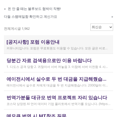
«
돈 안 줄 때는 블루보드 협박이 직빵!
다들 스팸메일함 확인하고 계신가요
»
전체게시글 1,962
[공지사항] 포럼 이용안내
커뮤니티입니다. 포럼은 무료회원도 이용할 수 있습니다. 모든 글은 비로그인 사용자에게도 공개됩니다. 감사합니다.
작성일
당분간 자료 검색용으로만 이용 바랍니다
2019.04.11
1. 디도스 공격 당함 2. 귀찮아서 서버 꺼놓음 3. 이참에 서버 이전함 4. 사라진 데이터는 없는 것 확인했는데, 일부 DB 설정이 활성화 안됨 5. 고칠 수는 있는데, 저희 집 신생아 협조 필요 6. 신생아가 협조하지 않음 현재 새글 쓰기, 신규 가입, 덧글 달기 등은 막아 두었습니다 언제든 3월 18일 전후 시점으로 롤백될 수 있습니다 디도스 공격은 10평짜리 구녕가게에 사람을 1만명 보내 영업방해를 하는 것과 같은 기법입니다. 왜 디도스 공격을 그렇게까지 열정적으로 하는가? 이것이 심해진 시점이 제가 출산하러 간다고 블라그에 글을 쓴 직후입니다. 적절한 비유인지 모르겠는데 암퇘지도 출산 후에는 도축 안 하지 않나 싶고요 옛날 같으면 이렇게 순하게 살지 않을 것인데, 요새 드는 생각이 좀 있습니다 사람은 노력해 봤자고, 사실 모든 능력치는 정해졌고 발현만 기다리는 것이 전부가 아닐까요 어떤 사람은 노력의 고점이 디도스 공격인 것입니다 그 애미도 한때는 가능성의 김칫국을 사발째 드링킹하며 키웠겠지요 저한테도 이 사이트를 유지할 유인이 있음은 말씀드렸으니 잘 이용해 주시면 그만인 것이고 시간 나시거든 디도스 공격자도 긍휼히 여겨 주시길 바랍니다
작성일
에이전시에서 실수로 두 번 대금을 지급해줬습니다
2026.04.15
에이전시에서 실수로 저에게 대금을 두 번 지금해줬습니다. 2000달러 이상을 두 번 wise로 지급받았습니다;;;; 에이전시에서 wise측으로 중복입금으로 인한 입금 취소 문의를 했는데 불가능하다고 답변을 받았다고 저에게 문의해달라고 하여, 저도 wise에 문의를 했지만, 입금자 정보를 알려준다면 취소 가능한 것 처럼 말하다가 결국 완료된 송금이라 취소가 불가능하다는 답변을 최종 전달받았습니다. 잘 쓰지 않는 계정이라 대금은 그대로 있는데 이 경우 제가 에이전시 계좌로 2000달러를 직접 재송금해도 문제가 없을까요..?? 추후 제 수익으로 잡혀서 세금문제나 기타 다른 사항이 복잡해질 것 같아서 wise에서 취소해주길 간절히 바랬는데ㅜㅜㅜ 이런경험이 있으시다면 어떻게 해결하셨나요ㅠㅠㅠ;;;
작성일
번역가분들 대규모 번역 프로젝트 자리 있습니다
2026.04.04
코스닥 상장된 AI 언어 데이터 기업 플리토에서 번역가를 모십니다. (https://startups.koraia.org/company/297) • 번역할 내용: 일상 대화, 일반 문장 중심의 단문 데이터 (전문지식 불필요) • 참여 프로젝트: 단문 번역(Human Translation) • 모집 언어쌍: 한국어 <> 다국어 • 목적: AI 학습용 데이터셋 구축 • 근무 형태: 재택 근무(학생, 프리랜서 번역가 환영) • 근무방법: Flitto 플랫폼 또는 엑셀 파일을 이용하여 작업 진행 - 파일 1개당 약 9,800단어 (언어쌍별 상이) - 파일 단위로 작업하며 1개만 참여도 가능 (이후 추가 참여 선택 가능) - 파일 1개 번역에 약 3~4일 데드라인 부여 - 파일 1개 번역 시 약 180,000원 ~ 386,000원 수준 (언어쌍별 상이) - 정산은 월 1회 지급 (플리토 정산 기준) - 프로젝트 기간: 약 1~3개월 (자율 참여) ★작업 단가: 한국어 → 스페인어: 9,800단어, 38.4원/단어, 파일 1개 완료 시 약 376,800원 스페인어 → 한국어: 9,800단어, 33.8원/단어, 파일 1개 완료 시 약 331,000원 한국어 → 러시아어: 9,800단어, 26.1원/단어, 파일 1개 완료 시 약 255,000원 한국어 → 중국어(간체): 9,800단어, 23.0원/단어, 파일 1개 완료 시 약 225,000원 중국어(간체) → 한국어: 16,800글자, 18.4원/글자, 파일 1개 완료 시 약 309,000원 한국어 → 중국어(번체): 9,800단어, 26.1원/단어, 파일 1개 완료 시 약 255,000원 중국어(번체) → 한국어: 16,800글자, 23.0원/글자, 파일 1개 완료 시 약 386,000원 한국어 → 베트남어: 9,800단어, 18.4원/단어, 파일 1개 완료 시 약 180,000원 베트남어 → 한국어: 9,800단어, 23.0원/단어, 파일 1개 완료 시 약 225,000원 *실제 업무시 수령 금액은 단가 및 작업량에 따라 위 금액과 차이가 있을 수 있습니다. *플리토 플랫폼(작업 툴) 작업 시 상응하는 포인트로 단가가 지급됩니다. 다음 링크로 신청 부탁드립니다: https://form.jotform.com/253371208518456?source_channel=albamon
작성일
메모큐 번역 시 MT참조 질문