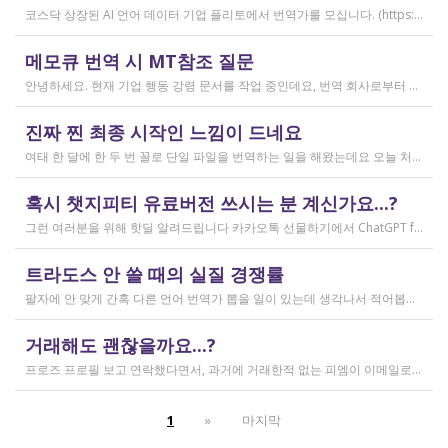
코스닥 상장된 AI 언어 데이터 기업 플리토에서 번역가를 모십니다. (https://startups.koraia.org/company/297) • 번역할 내용: 일상 대화, 일반 문장 중심의 단문 데이터 (전문지식 불필요) • 참여 프로젝트: 단문 번역(Human Translation) • 모집 언어쌍: 한국어 <> 다국어 • 목적: AI 학습용 데이터셋 구축 • 근무 형태: 재택 근무(학생, 프리랜서 번역가 환영) • 근무방법: Flitto 플랫폼 또는 엑셀 파일을 이용하여 작업 진행 - 파일 1개당 약 9,800단어 (언어쌍별 상이) - 파일 단위로 작업하며 1개만 참여도 가능 (이후 추가 참여 선택 가능) - 파일 1개 번역에 약 3~4일 데드라인 부여 - 파일 1개 번역 시 약 180,000원 ~ 386,000원 수준 (언어쌍별 상이) - 정산은 월 1회 지급 (플리토 정산 기준) - 프로젝트 기간: 약 1~3개월 (자율 참여) ★작업 단가: 한국어 → 스페인어: 9,800단어, 38.4원/단어, 파일 1개 완료 시 약 376,800원 스페인어 → 한국어: 9,800단어, 33.8원/단어, 파일 1개 완료 시 약 331,000원 한국어 → 러시아어: 9,800단어, 26.1원/단어, 파일 1개 완료 시 약 255,000원 한국어 → 중국어(간체): 9,800단어, 23.0원/단어, 파일 1개 완료 시 약 225,000원 중국어(간체) → 한국어: 16,800글자, 18.4원/글자, 파일 1개 완료 시 약 309,000원 한국어 → 중국어(번체): 9,800단어, 26.1원/단어, 파일 1개 완료 시 약 255,000원 중국어(번체) → 한국어: 16,800글자, 23.0원/글자, 파일 1개 완료 시 약 386,000원 한국어 → 베트남어: 9,800단어, 18.4원/단어, 파일 1개 완료 시 약 180,000원 베트남어 → 한국어: 9,800단어, 23.0원/단어, 파일 1개 완료 시 약 225,000원 *실제 업무시 수령 금액은 단가 및 작업량에 따라 위 금액과 차이가 있을 수 있습니다. *플리토 플랫폼(작업 툴) 작업 시 상응하는 포인트로 단가가 지급됩니다. 다음 링크로 신청 부탁드립니다: https://form.jotform.com/253371208518456?source_channel=albamon
작성일
메모큐 번역 시 MT참조 질문
2026.03.31
안녕하세요. 현재 기업 행동 강령 문서를 작업 중인데요, 번역 회사로부터 메모큐 서버에서 메모큐 파일을 받았습니다. 번역회사에서 아이디와 비밀번호를 받아서 작업을 하는데 데스크탑 메모큐가 무료 버전이어서인지 이것저것 만져보다 보니(TM(만들어서 처음 해보는 문서 얼라인 시도), 라이브독스, 텀베이스등 눌러보는 행위) 밑의 사진과 같이 번역메모리 연결도 안된다고 하고 분명 어떤 파일에도 체크가 안 되어있는데 하나의 파일로만 연결 가능하다고 해서... 데스크탑 메모큐에서는 번역이 어렵다고 판단하여 그대로 이중언어 파일을 익스포트 해서 트라도스로 번역했습니다. (얼라인먼트 기능 사용해 2023년의 공식 한글 번역을 레퍼런스로 번역) 그랬더니 (메모큐에선 단순했던 코드가 트라도스에 복잡하게 나타나더라고요 아무튼 이것들을 해결하고 QA도 돌리고 나서...) 이중언어 파일을 메모큐에서 받으려다 보니 또 Free mode issue로 지원하지 않는 기능이라고 하더라고요. 그래서... 웹 메모큐를 사용해 태초부터 번역을 진행 중인데, 자동 번역으로 MT가 뜨는 걸 딸깍딸깍하고 확정 중이었는데 뭔가 이래도 되나 하는 생각이 들어서 질문하러 왔습니다. (이렇게 뜨는 걸 딸깍 확정 딸깍 확정 반복...) 클라이언트가 가이드라인을 주진 않았고 처음 파일을 줄 때 그 회사의 텀베이스가 연결된 파일을 줘서 그거 기반으로 한글 뜻이 맞으면 맞는 가이드라인이겠거니 하고 있는데 문장 부호나 말투나 뭔가 좀 기계번역의 날것을 적용하고 있다는 생각이 들어서... 이럴 땐 어떻게 해야하는지 여쭤보고 싶어요. 제가 트라도스로 번역한 세그먼트를 메모큐 타겟 세그먼트에 복붙하면 오류가 나는데 그냥 코드를 빼고 제가 트라도스에서 번역한걸 메모큐로 손수 옮겨야 할까요..!! 오늘 새벽 내내 기술 배우라는게 다른게 아니라 이걸 잘 알아두라는 말이었구나 하면서 깨달음을 얻었습니다...
작성일
진짜 찐 최종 시작인 느낌이 드네요
2026.03.02
여태 한 달에 한 두 번 꼴로 단일 파일을 번역하는 일을 해왔는데요 오늘 처음으로 모 회사에서 트라도스 패키지 파일로 전달하는 일을!!! 주셔서 열어봤습니다. ...너무 떨리네요 원래 타겟 세그먼트에 아무것도 없었는데, NMT나 100프로 매치로 채워져있고 그래요 맨 처음 일을 받고 돈을 받았을 때가 커리어의 시작이라고 생각했는데 몇 달 동안 그런 식으로 많으면 두 세개 정도의 일을 받다가 오늘 나름 볼륨 있는 업무를 맡게 되니까 뭔가 커리어의 [진짜_찐_시작_최종] 같고 긴장되네요 잘 해내고 싶어서 떨리고,,,,,, 잘 할 수 있을까 싶고 크아악 다들 2월에 일 잘 해내고 계신가요 여태껏 검색 기능을 사용해 눈팅만 해왔는데 산번혁 회원님들의 번역가 라이프는 어떻게 굴러가고 있는지 궁금하네요 호호호
작성일
혹시 챗지피티 유료버전 쓰시는 분 계신가요...?
2026.02.20
그런 여러분을 위해 핫딜 알려드립니다 카카오톡 선물하기에서 ChatGPT for Kakao 쳐서 들어가 보시면 한달에 200달러짜리 프로 버전을 2만9천원에 팔고 있습니다. 이벤트 성이라서 계속 판매는 안 할 것 같고 5개 구매 제한도 있긴 하지만, 어차피 3만원씩 내고 플러스 버전 쓰시고 계시다면 같은 가격에 프로 써보는 것도 나쁘지 않을 것 같아요 ㅎㅎ 저도 혹시 사기 아닌가 긴가민가했는데 진짜 프로 버전 맞더라고요.
작성일
트라도스 안 쓸 때의 실질 경쟁률
2026.02.14
팔자에 안 맞게 간혹 다른 언어 번역가 뽑을 일이 있는데 생각나서 적어봅니다 트라도스/메모큐를 사야 하냐? 라는 질문은 설득의 대상이 아니라고 생각해서 그냥 두는 편인데요 질문 전 적극적으로 정보를 찾아보는 상태에서는 의미가 있을 것입니다 뽑히는 입장에선 잘 모르는데, 뽑는 입장에서는 트라도스/메모큐 안 쓰는 사람은 걸러버리면 정말 편합니다 주어진 업무를 못 한다는 뜻이거든요 1) 용어 1천개가 든 용어집이 있음 2) 기존에 쓰던 번역 메모리가 있음 상당히 흔한 상황인데, 트라도스/메모큐를 안 쓰고 외워서 작업이 가능한 사람은 산업스파이 쪽으로 가셔야지 여기 있으면 안 됨 저 스크린샷에도 제가 답변한 사람은 얼마 안 되는데요 챗지피티로 '트라도스 사용자/기타 요건(단가 등)' 맞는 사람만 필터로 건져서 답변하는 겁니다 아마 트라도스 안 써도 되는 운전면허증 번역같은 업무도 있을 텐데, 그런 것은 단발성이고 업데이트가 없으며 없는 자들끼리 경쟁해서 경쟁률이 아주 높을 겁니다.
작성일
거래해도 괜찮을까요...?
2026.02.10
프로즈 프로필 보고 연락했다면서, 과거에 거래한적 없는 피엠이 이메일로 의뢰를 주셨는데요 샘테도 보지 않고 4일안에 19000단어 영한번역을 해달라는데 거래해도 괜찮을까요..? 거래한적 한번도 없는 뉴비한테 샘테도 없이 프로젝트를 던져주니 이거 사기인거 아닌가 좀 걱정이 됩니다. 급한데 사람구하기 어려워서일까요? 게다가 전 이력서상 경력도 몇줄 안되는 초보중의 초보입니다...
작성일
1
»
마지막
2026.02.09