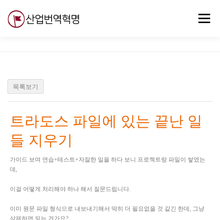
내
용
메뉴
으
로
바
로
무료강의
기술 질문
자유게시판
ABC
가
기
목록보기
트라도스 파일에 있는 끝난 일
들 지우기
가이드 보며 연습+테스트+자잘한 일을 하다 보니 프로젝트랑 파일이 쌓였는
데,
이걸 어떻게 처리해야 하나 해서 질문드립니다.
이미 원문 파일 형식으로 내보내기해서 딱히 더 필요없을 것 같긴 한데, 그냥
삭제하면 되는 건가요?