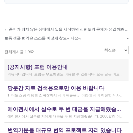
«
준비가 되지 않은 상태에서 일을 시작하면 신뢰도의 문제가 생길까봐 걱정인데요...
보통 샘플 번역은 소스를 어떻게 찾으시나요-?
»
전체게시글 1,962
[공지사항] 포럼 이용안내
커뮤니티입니다. 포럼은 무료회원도 이용할 수 있습니다. 모든 글은 비로그인 사용자에게도 공개됩니다. 감사합니다.
작성일
당분간 자료 검색용으로만 이용 바랍니다
2019.04.11
1. 디도스 공격 당함 2. 귀찮아서 서버 꺼놓음 3. 이참에 서버 이전함 4. 사라진 데이터는 없는 것 확인했는데, 일부 DB 설정이 활성화 안됨 5. 고칠 수는 있는데, 저희 집 신생아 협조 필요 6. 신생아가 협조하지 않음 현재 새글 쓰기, 신규 가입, 덧글 달기 등은 막아 두었습니다 언제든 3월 18일 전후 시점으로 롤백될 수 있습니다 디도스 공격은 10평짜리 구녕가게에 사람을 1만명 보내 영업방해를 하는 것과 같은 기법입니다. 왜 디도스 공격을 그렇게까지 열정적으로 하는가? 이것이 심해진 시점이 제가 출산하러 간다고 블라그에 글을 쓴 직후입니다. 적절한 비유인지 모르겠는데 암퇘지도 출산 후에는 도축 안 하지 않나 싶고요 옛날 같으면 이렇게 순하게 살지 않을 것인데, 요새 드는 생각이 좀 있습니다 사람은 노력해 봤자고, 사실 모든 능력치는 정해졌고 발현만 기다리는 것이 전부가 아닐까요 어떤 사람은 노력의 고점이 디도스 공격인 것입니다 그 애미도 한때는 가능성의 김칫국을 사발째 드링킹하며 키웠겠지요 저한테도 이 사이트를 유지할 유인이 있음은 말씀드렸으니 잘 이용해 주시면 그만인 것이고 시간 나시거든 디도스 공격자도 긍휼히 여겨 주시길 바랍니다
작성일
에이전시에서 실수로 두 번 대금을 지급해줬습니다
2026.04.15
에이전시에서 실수로 저에게 대금을 두 번 지금해줬습니다. 2000달러 이상을 두 번 wise로 지급받았습니다;;;; 에이전시에서 wise측으로 중복입금으로 인한 입금 취소 문의를 했는데 불가능하다고 답변을 받았다고 저에게 문의해달라고 하여, 저도 wise에 문의를 했지만, 입금자 정보를 알려준다면 취소 가능한 것 처럼 말하다가 결국 완료된 송금이라 취소가 불가능하다는 답변을 최종 전달받았습니다. 잘 쓰지 않는 계정이라 대금은 그대로 있는데 이 경우 제가 에이전시 계좌로 2000달러를 직접 재송금해도 문제가 없을까요..?? 추후 제 수익으로 잡혀서 세금문제나 기타 다른 사항이 복잡해질 것 같아서 wise에서 취소해주길 간절히 바랬는데ㅜㅜㅜ 이런경험이 있으시다면 어떻게 해결하셨나요ㅠㅠㅠ;;;
작성일
번역가분들 대규모 번역 프로젝트 자리 있습니다
2026.04.04