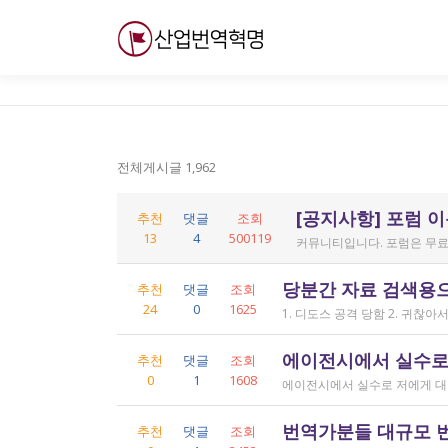
내
용
으
로
바
로
가
전체게시글 1,962
기
[공지사항] 포럼 
추천
댓글
조회
13
4
500119
커뮤니티입니다. 포럼은 무료
당분간 자료 검색용
추천
댓글
조회
24
0
1625
에이전시에서 실수로
추천
댓글
조회
0
1
1608
번역가분들 대규모 
추천
댓글
조회