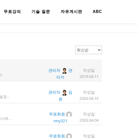
무료강의
기술 질문
자유게시판
ABC
관리자
관
작성일
.
2019.04.11
리자
관리자
임
작성일
1. 디도스 공격 당함 2. 귀찮아서 서버 꺼놓음 3. 이참에 서버 이전함 4. 사라진 데이터는 없는 것 확인했는데, 일부 DB 설정이 활성화 안됨 5. 고칠 수는 있는데, 저희 집 신생아 협조 필요 6. 신생아가 협조하지 않음 현재 새글 쓰기, 신규 가입, 덧글 달기 등은 막아 두었습니다 언제든 3월 18일 전후 시점으로 롤백될 수 있습니다 디도스 공격은 10평짜리 구녕가게에 사람을 1만명 보내 영업방해를 하는 것과 같은 기법입니다. 왜 디도스 공격을 그렇게까지 열정적으로 하는가? 이것이 심해진 시점이 제가 출산하러 간다고 블라그에 글을 쓴 직후입니다. 적절한 비유인지 모르겠는데 암퇘지도 출산 후에는 도축 안 하지 않나 싶고요 옛날 같으면 이렇게 순하게 살지 않을 것인데, 요새 드는 생각이 좀 있습니다 사람은 노력해 봤자고, 사실 모든 능력치는 정해졌고 발현만 기다리는 것이 전부가 아닐까요 어떤 사람은 노력의 고점이 디도스 공격인 것입니다 그 애미도 한때는 가능성의 김칫국을 사발째 드링킹하며 키웠겠지요 저한테도 이 사이트를 유지할 유인이 있음은 말씀드렸으니 잘 이용해 주시면 그만인 것이고 시간 나시거든 디도스 공격자도 긍휼히 여겨 주시길 바랍니다
2026.04.15
윤
무료회원
작성일
에이전시에서 실수로 저에게 대금을 두 번 지금해줬습니다. 2000달러 이상을 두 번 wise로 지급받았습니다;;;; 에이전시에서 wise측으로 중복입금으로 인한 입금 취소 문의를 했는데 불가능하다고 답변을 받았다고 저에게 문의해달라고 하여, 저도 wise에 문의를 했지만, 입금자 정보를 알려준다면 취소 가능한 것 처럼 말하다가 결국 완료된 송금이라 취소가 불가능하다는 답변을 최종 전달받았습니다. 잘 쓰지 않는 계정이라 대금은 그대로 있는데 이 경우 제가 에이전시 계좌로 2000달러를 직접 재송금해도 문제가 없을까요..?? 추후 제 수익으로 잡혀서 세금문제나 기타 다른 사항이 복잡해질 것 같아서 wise에서 취소해주길 간절히 바랬는데ㅜㅜㅜ 이런경험이 있으시다면 어떻게 해결하셨나요ㅠㅠㅠ;;;
2026.04.04
nny321
무료회원
작성일