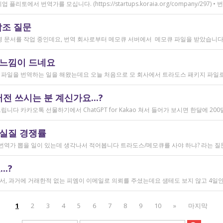
참조 질문
 느낌이 드네요
 쓰시는 분 계신가요...?
 실질 경쟁률
.?
1
2
3
4
5
6
7
8
9
10
»
마지막