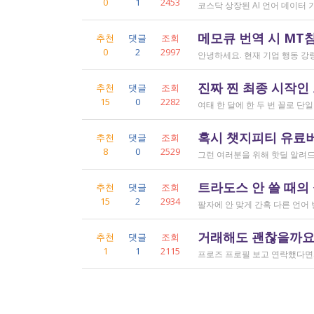
0
1
2453
메모큐 번역 시 MT
추천
댓글
조회
0
2
2997
진짜 찐 최종 시작인
추천
댓글
조회
15
0
2282
혹시 챗지피티 유료버전
추천
댓글
조회
8
0
2529
트라도스 안 쓸 때의
추천
댓글
조회
15
2
2934
거래해도 괜찮을까요..
추천
댓글
조회
1
1
2115