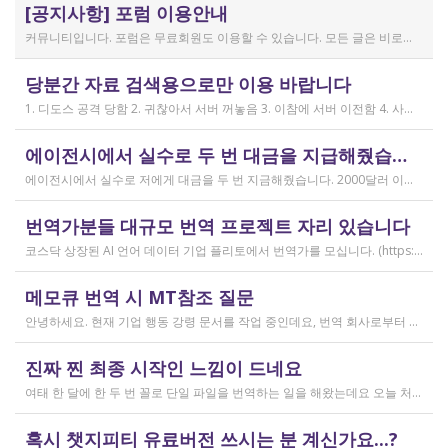
[공지사항] 포럼 이용안내
커뮤니티입니다. 포럼은 무료회원도 이용할 수 있습니다. 모든 글은 비로그인 사용자에게도 공개됩니다. 감사합니다.
작성일
당분간 자료 검색용으로만 이용 바랍니다
2019.04.11
1. 디도스 공격 당함 2. 귀찮아서 서버 꺼놓음 3. 이참에 서버 이전함 4. 사라진 데이터는 없는 것 확인했는데, 일부 DB 설정이 활성화 안됨 5. 고칠 수는 있는데, 저희 집 신생아 협조 필요 6. 신생아가 협조하지 않음 현재 새글 쓰기, 신규 가입, 덧글 달기 등은 막아 두었습니다 언제든 3월 18일 전후 시점으로 롤백될 수 있습니다 디도스 공격은 10평짜리 구녕가게에 사람을 1만명 보내 영업방해를 하는 것과 같은 기법입니다. 왜 디도스 공격을 그렇게까지 열정적으로 하는가? 이것이 심해진 시점이 제가 출산하러 간다고 블라그에 글을 쓴 직후입니다. 적절한 비유인지 모르겠는데 암퇘지도 출산 후에는 도축 안 하지 않나 싶고요 옛날 같으면 이렇게 순하게 살지 않을 것인데, 요새 드는 생각이 좀 있습니다 사람은 노력해 봤자고, 사실 모든 능력치는 정해졌고 발현만 기다리는 것이 전부가 아닐까요 어떤 사람은 노력의 고점이 디도스 공격인 것입니다 그 애미도 한때는 가능성의 김칫국을 사발째 드링킹하며 키웠겠지요 저한테도 이 사이트를 유지할 유인이 있음은 말씀드렸으니 잘 이용해 주시면 그만인 것이고 시간 나시거든 디도스 공격자도 긍휼히 여겨 주시길 바랍니다
작성일
에이전시에서 실수로 두 번 대금을 지급해줬습니다
2026.04.15
에이전시에서 실수로 저에게 대금을 두 번 지금해줬습니다. 2000달러 이상을 두 번 wise로 지급받았습니다;;;; 에이전시에서 wise측으로 중복입금으로 인한 입금 취소 문의를 했는데 불가능하다고 답변을 받았다고 저에게 문의해달라고 하여, 저도 wise에 문의를 했지만, 입금자 정보를 알려준다면 취소 가능한 것 처럼 말하다가 결국 완료된 송금이라 취소가 불가능하다는 답변을 최종 전달받았습니다. 잘 쓰지 않는 계정이라 대금은 그대로 있는데 이 경우 제가 에이전시 계좌로 2000달러를 직접 재송금해도 문제가 없을까요..?? 추후 제 수익으로 잡혀서 세금문제나 기타 다른 사항이 복잡해질 것 같아서 wise에서 취소해주길 간절히 바랬는데ㅜㅜㅜ 이런경험이 있으시다면 어떻게 해결하셨나요ㅠㅠㅠ;;;
작성일
번역가분들 대규모 번역 프로젝트 자리 있습니다
2026.04.04
코스닥 상장된 AI 언어 데이터 기업 플리토에서 번역가를 모십니다. (https://startups.koraia.org/company/297) • 번역할 내용: 일상 대화, 일반 문장 중심의 단문 데이터 (전문지식 불필요) • 참여 프로젝트: 단문 번역(Human Translation) • 모집 언어쌍: 한국어 <> 다국어 • 목적: AI 학습용 데이터셋 구축 • 근무 형태: 재택 근무(학생, 프리랜서 번역가 환영) • 근무방법: Flitto 플랫폼 또는 엑셀 파일을 이용하여 작업 진행 - 파일 1개당 약 9,800단어 (언어쌍별 상이) - 파일 단위로 작업하며 1개만 참여도 가능 (이후 추가 참여 선택 가능) - 파일 1개 번역에 약 3~4일 데드라인 부여 - 파일 1개 번역 시 약 180,000원 ~ 386,000원 수준 (언어쌍별 상이) - 정산은 월 1회 지급 (플리토 정산 기준) - 프로젝트 기간: 약 1~3개월 (자율 참여) ★작업 단가: 한국어 → 스페인어: 9,800단어, 38.4원/단어, 파일 1개 완료 시 약 376,800원 스페인어 → 한국어: 9,800단어, 33.8원/단어, 파일 1개 완료 시 약 331,000원 한국어 → 러시아어: 9,800단어, 26.1원/단어, 파일 1개 완료 시 약 255,000원 한국어 → 중국어(간체): 9,800단어, 23.0원/단어, 파일 1개 완료 시 약 225,000원 중국어(간체) → 한국어: 16,800글자, 18.4원/글자, 파일 1개 완료 시 약 309,000원 한국어 → 중국어(번체): 9,800단어, 26.1원/단어, 파일 1개 완료 시 약 255,000원 중국어(번체) → 한국어: 16,800글자, 23.0원/글자, 파일 1개 완료 시 약 386,000원 한국어 → 베트남어: 9,800단어, 18.4원/단어, 파일 1개 완료 시 약 180,000원 베트남어 → 한국어: 9,800단어, 23.0원/단어, 파일 1개 완료 시 약 225,000원 *실제 업무시 수령 금액은 단가 및 작업량에 따라 위 금액과 차이가 있을 수 있습니다. *플리토 플랫폼(작업 툴) 작업 시 상응하는 포인트로 단가가 지급됩니다. 다음 링크로 신청 부탁드립니다: https://form.jotform.com/253371208518456?source_channel=albamon
작성일
메모큐 번역 시 MT참조 질문
2026.03.31
안녕하세요. 현재 기업 행동 강령 문서를 작업 중인데요, 번역 회사로부터 메모큐 서버에서 메모큐 파일을 받았습니다. 번역회사에서 아이디와 비밀번호를 받아서 작업을 하는데 데스크탑 메모큐가 무료 버전이어서인지 이것저것 만져보다 보니(TM(만들어서 처음 해보는 문서 얼라인 시도), 라이브독스, 텀베이스등 눌러보는 행위) 밑의 사진과 같이 번역메모리 연결도 안된다고 하고 분명 어떤 파일에도 체크가 안 되어있는데 하나의 파일로만 연결 가능하다고 해서... 데스크탑 메모큐에서는 번역이 어렵다고 판단하여 그대로 이중언어 파일을 익스포트 해서 트라도스로 번역했습니다. (얼라인먼트 기능 사용해 2023년의 공식 한글 번역을 레퍼런스로 번역) 그랬더니 (메모큐에선 단순했던 코드가 트라도스에 복잡하게 나타나더라고요 아무튼 이것들을 해결하고 QA도 돌리고 나서...) 이중언어 파일을 메모큐에서 받으려다 보니 또 Free mode issue로 지원하지 않는 기능이라고 하더라고요. 그래서... 웹 메모큐를 사용해 태초부터 번역을 진행 중인데, 자동 번역으로 MT가 뜨는 걸 딸깍딸깍하고 확정 중이었는데 뭔가 이래도 되나 하는 생각이 들어서 질문하러 왔습니다. (이렇게 뜨는 걸 딸깍 확정 딸깍 확정 반복...) 클라이언트가 가이드라인을 주진 않았고 처음 파일을 줄 때 그 회사의 텀베이스가 연결된 파일을 줘서 그거 기반으로 한글 뜻이 맞으면 맞는 가이드라인이겠거니 하고 있는데 문장 부호나 말투나 뭔가 좀 기계번역의 날것을 적용하고 있다는 생각이 들어서... 이럴 땐 어떻게 해야하는지 여쭤보고 싶어요. 제가 트라도스로 번역한 세그먼트를 메모큐 타겟 세그먼트에 복붙하면 오류가 나는데 그냥 코드를 빼고 제가 트라도스에서 번역한걸 메모큐로 손수 옮겨야 할까요..!! 오늘 새벽 내내 기술 배우라는게 다른게 아니라 이걸 잘 알아두라는 말이었구나 하면서 깨달음을 얻었습니다...
작성일
진짜 찐 최종 시작인 느낌이 드네요
2026.03.02
여태 한 달에 한 두 번 꼴로 단일 파일을 번역하는 일을 해왔는데요 오늘 처음으로 모 회사에서 트라도스 패키지 파일로 전달하는 일을!!! 주셔서 열어봤습니다. ...너무 떨리네요 원래 타겟 세그먼트에 아무것도 없었는데, NMT나 100프로 매치로 채워져있고 그래요 맨 처음 일을 받고 돈을 받았을 때가 커리어의 시작이라고 생각했는데 몇 달 동안 그런 식으로 많으면 두 세개 정도의 일을 받다가 오늘 나름 볼륨 있는 업무를 맡게 되니까 뭔가 커리어의 [진짜_찐_시작_최종] 같고 긴장되네요 잘 해내고 싶어서 떨리고,,,,,, 잘 할 수 있을까 싶고 크아악 다들 2월에 일 잘 해내고 계신가요 여태껏 검색 기능을 사용해 눈팅만 해왔는데 산번혁 회원님들의 번역가 라이프는 어떻게 굴러가고 있는지 궁금하네요 호호호
작성일
혹시 챗지피티 유료버전 쓰시는 분 계신가요...?
2026.02.20