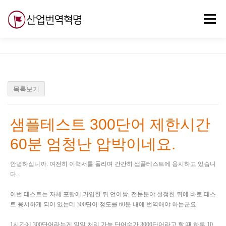
내
용
메뉴
으
로
바
로
무료강의
기술 질문
자유게시판
ABC
가
기
목록보기
샘플테스트 300단어 제한시간
60분 엄청난 압박이네요.
안녕하십니까. 여전히 이력서를 돌리며 간간히 샘플테스트에 응시하고 있습니
다.
이번 테스트는 자체 포탈에 가입한 뒤 언어쌍, 전문분야 설정한 뒤에 바로 테스
트 응시하게 되어 있는데 300단어 정도를 60분 내에 번역해야 하는군요.
1시간에 300단어라는게 일일 처리 가능 단어수가 3000단어라고 할 때 하루 10