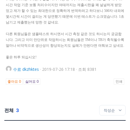
시간 작업 기준 보통 처리수이지만 여태까지는 제출시한을 꽤 널널하게 받았
었고 제가 할 수 있는 최대한으로 정확하게 번역하려고 하다보니 500자 내외에
몇시간씩 시간이 걸리는 게 당연했기 때문에 이번 테스트가 쇼크였습니다. 1초
남기고 제출했는데 망한 것 같네요.
다른 회원님들은 샘플테스트 하시면서 시간 측정 같은 것도 하시는지 궁금합
니다. 그리고 이미 만단위로 작업하시는 회원님들은 TM이나 TB가 축적될수록
얼마나 비약적으로 생산성이 향상되는지도 실례가 안된다면 여쭤보고 싶네요.
좋은 하루 되십시오!
수료
dkzhktes
·
2019-07-26 17:18
·
조회 8381
좋아요
0
싫어요
0
인쇄
전체
3