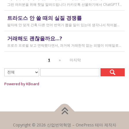
그런 여러분을 위해 핫딜 알려드립니다 카카오톡 선물하기에서 ChatGPT for Kakao 쳐서 들어가 보시면 한달에 200달러짜리 프로 버전을 2만9천원에 팔고 있습니다. 이벤트 성이라서 계속 판매는 안 할 것 같고 5개 구매 제한도 있긴 하지만, 어차피 3만원씩 내고 플러스 버전 쓰시고 계시다면 같은 가격에 프로 써보는 것도 나쁘지 않을 것 같아요 ㅎㅎ 저도 혹시 사기 아닌가 긴가민가했는데 진짜 프로 버전 맞더라고요.
작성일
트라도스 안 쓸 때의 실질 경쟁률
2026.02.14
팔자에 안 맞게 간혹 다른 언어 번역가 뽑을 일이 있는데 생각나서 적어봅니다 트라도스/메모큐를 사야 하냐? 라는 질문은 설득의 대상이 아니라고 생각해서 그냥 두는 편인데요 질문 전 적극적으로 정보를 찾아보는 상태에서는 의미가 있을 것입니다 뽑히는 입장에선 잘 모르는데, 뽑는 입장에서는 트라도스/메모큐 안 쓰는 사람은 걸러버리면 정말 편합니다 주어진 업무를 못 한다는 뜻이거든요 1) 용어 1천개가 든 용어집이 있음 2) 기존에 쓰던 번역 메모리가 있음 상당히 흔한 상황인데, 트라도스/메모큐를 안 쓰고 외워서 작업이 가능한 사람은 산업스파이 쪽으로 가셔야지 여기 있으면 안 됨 저 스크린샷에도 제가 답변한 사람은 얼마 안 되는데요 챗지피티로 '트라도스 사용자/기타 요건(단가 등)' 맞는 사람만 필터로 건져서 답변하는 겁니다 아마 트라도스 안 써도 되는 운전면허증 번역같은 업무도 있을 텐데, 그런 것은 단발성이고 업데이트가 없으며 없는 자들끼리 경쟁해서 경쟁률이 아주 높을 겁니다.
작성일
거래해도 괜찮을까요...?
2026.02.10
프로즈 프로필 보고 연락했다면서, 과거에 거래한적 없는 피엠이 이메일로 의뢰를 주셨는데요 샘테도 보지 않고 4일안에 19000단어 영한번역을 해달라는데 거래해도 괜찮을까요..? 거래한적 한번도 없는 뉴비한테 샘테도 없이 프로젝트를 던져주니 이거 사기인거 아닌가 좀 걱정이 됩니다. 급한데 사람구하기 어려워서일까요? 게다가 전 이력서상 경력도 몇줄 안되는 초보중의 초보입니다...
작성일
1
»
마지막
2026.02.09
Powered by KBoard
Copyright © 2026 산업번역혁명
–
OnePress
테마 제작자