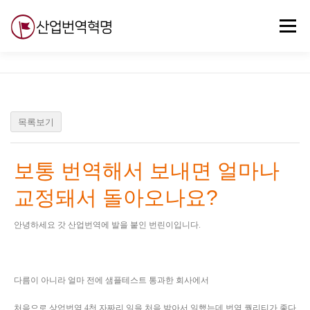
내
용
메뉴
으
로
바
로
무료강의
기술 질문
자유게시판
ABC
가
기
목록보기
보통 번역해서 보내면 얼마나
교정돼서 돌아오나요?
안녕하세요 갓 산업번역에 발을 붙인 번린이입니다.
다름이 아니라 얼마 전에 샘플테스트 통과한 회사에서
처음으로 상업번역 4천 자짜리 일을 처음 받아서 일했는데 번역 퀄리티가 좋다