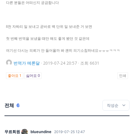
다른 분들은 어떠신지 궁금합니다
8천 자짜리 일 보내고 곧바로 백 단위 일 보내준 거 보면
첫 번째 번역을 보냈을 때만 해도 좋게 봤던 것 같은데
여기선 다시는 의뢰가 안 들어올까 봐 괜히 의기소침하네요ㅠㅠㅠㅋㅋㅋ
번역가
메론달
·
2019-07-24 20:57
·
조회 6631
좋아요
1
싫어요
0
인쇄
전체
6
무료회원
blueundine
2019-07-25 12:47