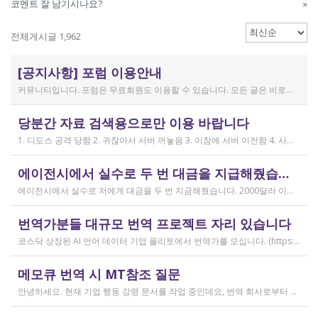
코멘트 잘 남기시나요?
»
전체게시글 1,962
[공지사항] 포럼 이용안내
커뮤니티입니다. 포럼은 무료회원도 이용할 수 있습니다. 모든 글은 비로그인 사용자에게도 공개됩니다. 감사합니다.
작성일
당분간 자료 검색용으로만 이용 바랍니다
2019.04.11
1. 디도스 공격 당함 2. 귀찮아서 서버 꺼놓음 3. 이참에 서버 이전함 4. 사라진 데이터는 없는 것 확인했는데, 일부 DB 설정이 활성화 안됨 5. 고칠 수는 있는데, 저희 집 신생아 협조 필요 6. 신생아가 협조하지 않음 현재 새글 쓰기, 신규 가입, 덧글 달기 등은 막아 두었습니다 언제든 3월 18일 전후 시점으로 롤백될 수 있습니다 디도스 공격은 10평짜리 구녕가게에 사람을 1만명 보내 영업방해를 하는 것과 같은 기법입니다. 왜 디도스 공격을 그렇게까지 열정적으로 하는가? 이것이 심해진 시점이 제가 출산하러 간다고 블라그에 글을 쓴 직후입니다. 적절한 비유인지 모르겠는데 암퇘지도 출산 후에는 도축 안 하지 않나 싶고요 옛날 같으면 이렇게 순하게 살지 않을 것인데, 요새 드는 생각이 좀 있습니다 사람은 노력해 봤자고, 사실 모든 능력치는 정해졌고 발현만 기다리는 것이 전부가 아닐까요 어떤 사람은 노력의 고점이 디도스 공격인 것입니다 그 애미도 한때는 가능성의 김칫국을 사발째 드링킹하며 키웠겠지요 저한테도 이 사이트를 유지할 유인이 있음은 말씀드렸으니 잘 이용해 주시면 그만인 것이고 시간 나시거든 디도스 공격자도 긍휼히 여겨 주시길 바랍니다
작성일
에이전시에서 실수로 두 번 대금을 지급해줬습니다
2026.04.15
에이전시에서 실수로 저에게 대금을 두 번 지금해줬습니다. 2000달러 이상을 두 번 wise로 지급받았습니다;;;; 에이전시에서 wise측으로 중복입금으로 인한 입금 취소 문의를 했는데 불가능하다고 답변을 받았다고 저에게 문의해달라고 하여, 저도 wise에 문의를 했지만, 입금자 정보를 알려준다면 취소 가능한 것 처럼 말하다가 결국 완료된 송금이라 취소가 불가능하다는 답변을 최종 전달받았습니다. 잘 쓰지 않는 계정이라 대금은 그대로 있는데 이 경우 제가 에이전시 계좌로 2000달러를 직접 재송금해도 문제가 없을까요..?? 추후 제 수익으로 잡혀서 세금문제나 기타 다른 사항이 복잡해질 것 같아서 wise에서 취소해주길 간절히 바랬는데ㅜㅜㅜ 이런경험이 있으시다면 어떻게 해결하셨나요ㅠㅠㅠ;;;
작성일
번역가분들 대규모 번역 프로젝트 자리 있습니다
2026.04.04
코스닥 상장된 AI 언어 데이터 기업 플리토에서 번역가를 모십니다. (https://startups.koraia.org/company/297) • 번역할 내용: 일상 대화, 일반 문장 중심의 단문 데이터 (전문지식 불필요) • 참여 프로젝트: 단문 번역(Human Translation) • 모집 언어쌍: 한국어 <> 다국어 • 목적: AI 학습용 데이터셋 구축 • 근무 형태: 재택 근무(학생, 프리랜서 번역가 환영) • 근무방법: Flitto 플랫폼 또는 엑셀 파일을 이용하여 작업 진행 - 파일 1개당 약 9,800단어 (언어쌍별 상이) - 파일 단위로 작업하며 1개만 참여도 가능 (이후 추가 참여 선택 가능) - 파일 1개 번역에 약 3~4일 데드라인 부여 - 파일 1개 번역 시 약 180,000원 ~ 386,000원 수준 (언어쌍별 상이) - 정산은 월 1회 지급 (플리토 정산 기준) - 프로젝트 기간: 약 1~3개월 (자율 참여) ★작업 단가: 한국어 → 스페인어: 9,800단어, 38.4원/단어, 파일 1개 완료 시 약 376,800원 스페인어 → 한국어: 9,800단어, 33.8원/단어, 파일 1개 완료 시 약 331,000원 한국어 → 러시아어: 9,800단어, 26.1원/단어, 파일 1개 완료 시 약 255,000원 한국어 → 중국어(간체): 9,800단어, 23.0원/단어, 파일 1개 완료 시 약 225,000원 중국어(간체) → 한국어: 16,800글자, 18.4원/글자, 파일 1개 완료 시 약 309,000원 한국어 → 중국어(번체): 9,800단어, 26.1원/단어, 파일 1개 완료 시 약 255,000원 중국어(번체) → 한국어: 16,800글자, 23.0원/글자, 파일 1개 완료 시 약 386,000원 한국어 → 베트남어: 9,800단어, 18.4원/단어, 파일 1개 완료 시 약 180,000원 베트남어 → 한국어: 9,800단어, 23.0원/단어, 파일 1개 완료 시 약 225,000원 *실제 업무시 수령 금액은 단가 및 작업량에 따라 위 금액과 차이가 있을 수 있습니다. *플리토 플랫폼(작업 툴) 작업 시 상응하는 포인트로 단가가 지급됩니다. 다음 링크로 신청 부탁드립니다: https://form.jotform.com/253371208518456?source_channel=albamon
작성일
메모큐 번역 시 MT참조 질문
2026.03.31
안녕하세요. 현재 기업 행동 강령 문서를 작업 중인데요, 번역 회사로부터 메모큐 서버에서 메모큐 파일을 받았습니다. 번역회사에서 아이디와 비밀번호를 받아서 작업을 하는데 데스크탑 메모큐가 무료 버전이어서인지 이것저것 만져보다 보니(TM(만들어서 처음 해보는 문서 얼라인 시도), 라이브독스, 텀베이스등 눌러보는 행위) 밑의 사진과 같이 번역메모리 연결도 안된다고 하고 분명 어떤 파일에도 체크가 안 되어있는데 하나의 파일로만 연결 가능하다고 해서... 데스크탑 메모큐에서는 번역이 어렵다고 판단하여 그대로 이중언어 파일을 익스포트 해서 트라도스로 번역했습니다. (얼라인먼트 기능 사용해 2023년의 공식 한글 번역을 레퍼런스로 번역) 그랬더니 (메모큐에선 단순했던 코드가 트라도스에 복잡하게 나타나더라고요 아무튼 이것들을 해결하고 QA도 돌리고 나서...) 이중언어 파일을 메모큐에서 받으려다 보니 또 Free mode issue로 지원하지 않는 기능이라고 하더라고요. 그래서... 웹 메모큐를 사용해 태초부터 번역을 진행 중인데, 자동 번역으로 MT가 뜨는 걸 딸깍딸깍하고 확정 중이었는데 뭔가 이래도 되나 하는 생각이 들어서 질문하러 왔습니다. (이렇게 뜨는 걸 딸깍 확정 딸깍 확정 반복...) 클라이언트가 가이드라인을 주진 않았고 처음 파일을 줄 때 그 회사의 텀베이스가 연결된 파일을 줘서 그거 기반으로 한글 뜻이 맞으면 맞는 가이드라인이겠거니 하고 있는데 문장 부호나 말투나 뭔가 좀 기계번역의 날것을 적용하고 있다는 생각이 들어서... 이럴 땐 어떻게 해야하는지 여쭤보고 싶어요. 제가 트라도스로 번역한 세그먼트를 메모큐 타겟 세그먼트에 복붙하면 오류가 나는데 그냥 코드를 빼고 제가 트라도스에서 번역한걸 메모큐로 손수 옮겨야 할까요..!! 오늘 새벽 내내 기술 배우라는게 다른게 아니라 이걸 잘 알아두라는 말이었구나 하면서 깨달음을 얻었습니다...
작성일