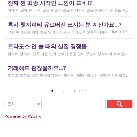
진짜 찐 최종 시작인 느낌이 드네요
2026.03.02
여태 한 달에 한 두 번 꼴로 단일 파일을 번역하는 일을 해왔는데요 오늘 처음으로 모 회사에서 트라도스 패키지 파일로 전달하는 일을!!! 주셔서 열어봤습니다. ...너무 떨리네요 원래 타겟 세그먼트에 아무것도 없었는데, NMT나 100프로 매치로 채워져있고 그래요 맨 처음 일을 받고 돈을 받았을 때가 커리어의 시작이라고 생각했는데 몇 달 동안 그런 식으로 많으면 두 세개 정도의 일을 받다가 오늘 나름 볼륨 있는 업무를 맡게 되니까 뭔가 커리어의 [진짜_찐_시작_최종] 같고 긴장되네요 잘 해내고 싶어서 떨리고,,,,,, 잘 할 수 있을까 싶고 크아악 다들 2월에 일 잘 해내고 계신가요 여태껏 검색 기능을 사용해 눈팅만 해왔는데 산번혁 회원님들의 번역가 라이프는 어떻게 굴러가고 있는지 궁금하네요 호호호
작성일
혹시 챗지피티 유료버전 쓰시는 분 계신가요...?
2026.02.20
그런 여러분을 위해 핫딜 알려드립니다 카카오톡 선물하기에서 ChatGPT for Kakao 쳐서 들어가 보시면 한달에 200달러짜리 프로 버전을 2만9천원에 팔고 있습니다. 이벤트 성이라서 계속 판매는 안 할 것 같고 5개 구매 제한도 있긴 하지만, 어차피 3만원씩 내고 플러스 버전 쓰시고 계시다면 같은 가격에 프로 써보는 것도 나쁘지 않을 것 같아요 ㅎㅎ 저도 혹시 사기 아닌가 긴가민가했는데 진짜 프로 버전 맞더라고요.
작성일
트라도스 안 쓸 때의 실질 경쟁률
2026.02.14
팔자에 안 맞게 간혹 다른 언어 번역가 뽑을 일이 있는데 생각나서 적어봅니다 트라도스/메모큐를 사야 하냐? 라는 질문은 설득의 대상이 아니라고 생각해서 그냥 두는 편인데요 질문 전 적극적으로 정보를 찾아보는 상태에서는 의미가 있을 것입니다 뽑히는 입장에선 잘 모르는데, 뽑는 입장에서는 트라도스/메모큐 안 쓰는 사람은 걸러버리면 정말 편합니다 주어진 업무를 못 한다는 뜻이거든요 1) 용어 1천개가 든 용어집이 있음 2) 기존에 쓰던 번역 메모리가 있음 상당히 흔한 상황인데, 트라도스/메모큐를 안 쓰고 외워서 작업이 가능한 사람은 산업스파이 쪽으로 가셔야지 여기 있으면 안 됨 저 스크린샷에도 제가 답변한 사람은 얼마 안 되는데요 챗지피티로 '트라도스 사용자/기타 요건(단가 등)' 맞는 사람만 필터로 건져서 답변하는 겁니다 아마 트라도스 안 써도 되는 운전면허증 번역같은 업무도 있을 텐데, 그런 것은 단발성이고 업데이트가 없으며 없는 자들끼리 경쟁해서 경쟁률이 아주 높을 겁니다.
작성일
거래해도 괜찮을까요...?
2026.02.10
프로즈 프로필 보고 연락했다면서, 과거에 거래한적 없는 피엠이 이메일로 의뢰를 주셨는데요 샘테도 보지 않고 4일안에 19000단어 영한번역을 해달라는데 거래해도 괜찮을까요..? 거래한적 한번도 없는 뉴비한테 샘테도 없이 프로젝트를 던져주니 이거 사기인거 아닌가 좀 걱정이 됩니다. 급한데 사람구하기 어려워서일까요? 게다가 전 이력서상 경력도 몇줄 안되는 초보중의 초보입니다...
작성일
1
»
마지막
2026.02.09
Powered by KBoard