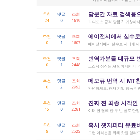
당분간 자료 검색용
추천
댓글
조회
24
0
1619
에이전시에서 실수로
추천
댓글
조회
0
1
1607
번역가분들 대규모 
추천
댓글
조회
0
1
2448
메모큐 번역 시 MT
추천
댓글
조회
0
2
2992
진짜 찐 최종 시작인
추천
댓글
조회
15
0
2281
혹시 챗지피티 유료버전
추천
댓글
조회
8
0
2525