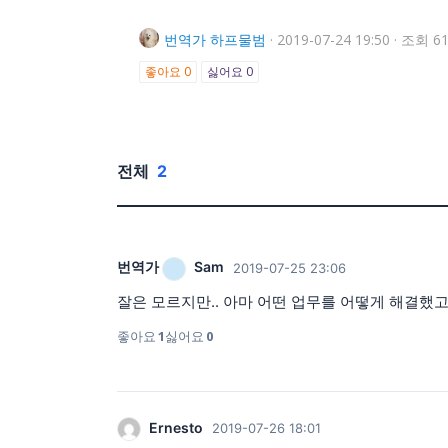
번역가
하프물범
·
2019-07-24 19:50
·
조회 61
좋아요
0
싫어요
0
전체
2
번역가
Sam
2019-07-25 23:06
잘은 모르지만.. 아마 어떤 업무를 어떻게 해결했고.
좋아요
1
싫어요
0
Ernesto
2019-07-26 18:01