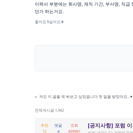
이력서 부분에는 회사명, 재직 기간, 부서명, 직급
던가 하는거요.
좋아요
1
싫어요
0
«
저도 이 글을 꼭 써보고 싶었읍니다 첫 일을 받았어요...♥
전체게시글 1,962
[공지사항] 포럼 
추천
댓글
조회
13
4
499981
커뮤니티입니다. 포럼은 무료