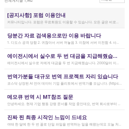
전체게시글 1,962
[공지사항] 포럼 이용안내
커뮤니티입니다. 포럼은 무료회원도 이용할 수 있습니다. 모든 글은 비로그인 사용자에게도 공개됩니다. 감사합니다.
작성일
당분간 자료 검색용으로만 이용 바랍니다
2019.04.11
1. 디도스 공격 당함 2. 귀찮아서 서버 꺼놓음 3. 이참에 서버 이전함 4. 사라진 데이터는 없는 것 확인했는데, 일부 DB 설정이 활성화 안됨 5. 고칠 수는 있는데, 저희 집 신생아 협조 필요 6. 신생아가 협조하지 않음 현재 새글 쓰기, 신규 가입, 덧글 달기 등은 막아 두었습니다 언제든 3월 18일 전후 시점으로 롤백될 수 있습니다 디도스 공격은 10평짜리 구녕가게에 사람을 1만명 보내 영업방해를 하는 것과 같은 기법입니다. 왜 디도스 공격을 그렇게까지 열정적으로 하는가? 이것이 심해진 시점이 제가 출산하러 간다고 블라그에 글을 쓴 직후입니다. 적절한 비유인지 모르겠는데 암퇘지도 출산 후에는 도축 안 하지 않나 싶고요 옛날 같으면 이렇게 순하게 살지 않을 것인데, 요새 드는 생각이 좀 있습니다 사람은 노력해 봤자고, 사실 모든 능력치는 정해졌고 발현만 기다리는 것이 전부가 아닐까요 어떤 사람은 노력의 고점이 디도스 공격인 것입니다 그 애미도 한때는 가능성의 김칫국을 사발째 드링킹하며 키웠겠지요 저한테도 이 사이트를 유지할 유인이 있음은 말씀드렸으니 잘 이용해 주시면 그만인 것이고 시간 나시거든 디도스 공격자도 긍휼히 여겨 주시길 바랍니다
작성일
에이전시에서 실수로 두 번 대금을 지급해줬습니다
2026.04.15
에이전시에서 실수로 저에게 대금을 두 번 지금해줬습니다. 2000달러 이상을 두 번 wise로 지급받았습니다;;;; 에이전시에서 wise측으로 중복입금으로 인한 입금 취소 문의를 했는데 불가능하다고 답변을 받았다고 저에게 문의해달라고 하여, 저도 wise에 문의를 했지만, 입금자 정보를 알려준다면 취소 가능한 것 처럼 말하다가 결국 완료된 송금이라 취소가 불가능하다는 답변을 최종 전달받았습니다. 잘 쓰지 않는 계정이라 대금은 그대로 있는데 이 경우 제가 에이전시 계좌로 2000달러를 직접 재송금해도 문제가 없을까요..?? 추후 제 수익으로 잡혀서 세금문제나 기타 다른 사항이 복잡해질 것 같아서 wise에서 취소해주길 간절히 바랬는데ㅜㅜㅜ 이런경험이 있으시다면 어떻게 해결하셨나요ㅠㅠㅠ;;;
작성일
번역가분들 대규모 번역 프로젝트 자리 있습니다
2026.04.04
코스닥 상장된 AI 언어 데이터 기업 플리토에서 번역가를 모십니다. (https://startups.koraia.org/company/297) • 번역할 내용: 일상 대화, 일반 문장 중심의 단문 데이터 (전문지식 불필요) • 참여 프로젝트: 단문 번역(Human Translation) • 모집 언어쌍: 한국어 <> 다국어 • 목적: AI 학습용 데이터셋 구축 • 근무 형태: 재택 근무(학생, 프리랜서 번역가 환영) • 근무방법: Flitto 플랫폼 또는 엑셀 파일을 이용하여 작업 진행 - 파일 1개당 약 9,800단어 (언어쌍별 상이) - 파일 단위로 작업하며 1개만 참여도 가능 (이후 추가 참여 선택 가능) - 파일 1개 번역에 약 3~4일 데드라인 부여 - 파일 1개 번역 시 약 180,000원 ~ 386,000원 수준 (언어쌍별 상이) - 정산은 월 1회 지급 (플리토 정산 기준) - 프로젝트 기간: 약 1~3개월 (자율 참여) ★작업 단가: 한국어 → 스페인어: 9,800단어, 38.4원/단어, 파일 1개 완료 시 약 376,800원 스페인어 → 한국어: 9,800단어, 33.8원/단어, 파일 1개 완료 시 약 331,000원 한국어 → 러시아어: 9,800단어, 26.1원/단어, 파일 1개 완료 시 약 255,000원 한국어 → 중국어(간체): 9,800단어, 23.0원/단어, 파일 1개 완료 시 약 225,000원 중국어(간체) → 한국어: 16,800글자, 18.4원/글자, 파일 1개 완료 시 약 309,000원 한국어 → 중국어(번체): 9,800단어, 26.1원/단어, 파일 1개 완료 시 약 255,000원 중국어(번체) → 한국어: 16,800글자, 23.0원/글자, 파일 1개 완료 시 약 386,000원 한국어 → 베트남어: 9,800단어, 18.4원/단어, 파일 1개 완료 시 약 180,000원 베트남어 → 한국어: 9,800단어, 23.0원/단어, 파일 1개 완료 시 약 225,000원 *실제 업무시 수령 금액은 단가 및 작업량에 따라 위 금액과 차이가 있을 수 있습니다. *플리토 플랫폼(작업 툴) 작업 시 상응하는 포인트로 단가가 지급됩니다. 다음 링크로 신청 부탁드립니다: https://form.jotform.com/253371208518456?source_channel=albamon
작성일
메모큐 번역 시 MT참조 질문
2026.03.31
안녕하세요. 현재 기업 행동 강령 문서를 작업 중인데요, 번역 회사로부터 메모큐 서버에서 메모큐 파일을 받았습니다. 번역회사에서 아이디와 비밀번호를 받아서 작업을 하는데 데스크탑 메모큐가 무료 버전이어서인지 이것저것 만져보다 보니(TM(만들어서 처음 해보는 문서 얼라인 시도), 라이브독스, 텀베이스등 눌러보는 행위) 밑의 사진과 같이 번역메모리 연결도 안된다고 하고 분명 어떤 파일에도 체크가 안 되어있는데 하나의 파일로만 연결 가능하다고 해서... 데스크탑 메모큐에서는 번역이 어렵다고 판단하여 그대로 이중언어 파일을 익스포트 해서 트라도스로 번역했습니다. (얼라인먼트 기능 사용해 2023년의 공식 한글 번역을 레퍼런스로 번역) 그랬더니 (메모큐에선 단순했던 코드가 트라도스에 복잡하게 나타나더라고요 아무튼 이것들을 해결하고 QA도 돌리고 나서...) 이중언어 파일을 메모큐에서 받으려다 보니 또 Free mode issue로 지원하지 않는 기능이라고 하더라고요. 그래서... 웹 메모큐를 사용해 태초부터 번역을 진행 중인데, 자동 번역으로 MT가 뜨는 걸 딸깍딸깍하고 확정 중이었는데 뭔가 이래도 되나 하는 생각이 들어서 질문하러 왔습니다. (이렇게 뜨는 걸 딸깍 확정 딸깍 확정 반복...) 클라이언트가 가이드라인을 주진 않았고 처음 파일을 줄 때 그 회사의 텀베이스가 연결된 파일을 줘서 그거 기반으로 한글 뜻이 맞으면 맞는 가이드라인이겠거니 하고 있는데 문장 부호나 말투나 뭔가 좀 기계번역의 날것을 적용하고 있다는 생각이 들어서... 이럴 땐 어떻게 해야하는지 여쭤보고 싶어요. 제가 트라도스로 번역한 세그먼트를 메모큐 타겟 세그먼트에 복붙하면 오류가 나는데 그냥 코드를 빼고 제가 트라도스에서 번역한걸 메모큐로 손수 옮겨야 할까요..!! 오늘 새벽 내내 기술 배우라는게 다른게 아니라 이걸 잘 알아두라는 말이었구나 하면서 깨달음을 얻었습니다...
작성일
진짜 찐 최종 시작인 느낌이 드네요
2026.03.02
여태 한 달에 한 두 번 꼴로 단일 파일을 번역하는 일을 해왔는데요 오늘 처음으로 모 회사에서 트라도스 패키지 파일로 전달하는 일을!!! 주셔서 열어봤습니다. ...너무 떨리네요 원래 타겟 세그먼트에 아무것도 없었는데, NMT나 100프로 매치로 채워져있고 그래요 맨 처음 일을 받고 돈을 받았을 때가 커리어의 시작이라고 생각했는데 몇 달 동안 그런 식으로 많으면 두 세개 정도의 일을 받다가 오늘 나름 볼륨 있는 업무를 맡게 되니까 뭔가 커리어의 [진짜_찐_시작_최종] 같고 긴장되네요 잘 해내고 싶어서 떨리고,,,,,, 잘 할 수 있을까 싶고 크아악 다들 2월에 일 잘 해내고 계신가요 여태껏 검색 기능을 사용해 눈팅만 해왔는데 산번혁 회원님들의 번역가 라이프는 어떻게 굴러가고 있는지 궁금하네요 호호호