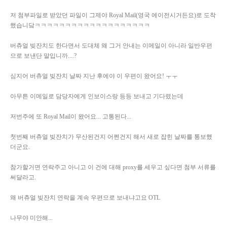
저 첨부파일로 받았던 파일이 그제야 Royal Mail(영국 에이전시거든요)로 도착
했습니닼ㅋㅋㅋㅋㅋㅋㅋㅋㅋㅋㅋㅋㅋㅋㅋㅋㅋㅋㅋ
버츄얼 빚잔치도 한다면서 도대체 왜 그거 안내는 이메일이 아니라 일반우편
으로 보낸단 말입니까....?
심지어 버츄얼 빚잔치 날짜 지난 후에야 이 우편이 왔어요! ㅜㅜ
아무튼 이메일로 담당자에게 인보이스랑 등등 보내고 기다렸는데
저번주에 또 Royal Mail이 왔어요... 고통된다...
첫번째 버츄얼 빚잔치가 무산된건지 어쩐건지 해서 새로 잡힌 날짜를 통보했
더군요.
참가할거면 연락주고 아니고 이 건에 대해 proxy를 세우고 싶다면 첨부 서류를
써달라고.
왜 버츄얼 빚잔치 연락을 계속 우편으로 보내냐고요 OTL
나무야 미안해...