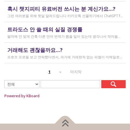
작성일
혹시 챗지피티 유료버전 쓰시는 분 계신가요...?
2026.02.20
그런 여러분을 위해 핫딜 알려드립니다 카카오톡 선물하기에서 ChatGPT for Kakao 쳐서 들어가 보시면 한달에 200달러짜리 프로 버전을 2만9천원에 팔고 있습니다. 이벤트 성이라서 계속 판매는 안 할 것 같고 5개 구매 제한도 있긴 하지만, 어차피 3만원씩 내고 플러스 버전 쓰시고 계시다면 같은 가격에 프로 써보는 것도 나쁘지 않을 것 같아요 ㅎㅎ 저도 혹시 사기 아닌가 긴가민가했는데 진짜 프로 버전 맞더라고요.
작성일
트라도스 안 쓸 때의 실질 경쟁률
2026.02.14
팔자에 안 맞게 간혹 다른 언어 번역가 뽑을 일이 있는데 생각나서 적어봅니다 트라도스/메모큐를 사야 하냐? 라는 질문은 설득의 대상이 아니라고 생각해서 그냥 두는 편인데요 질문 전 적극적으로 정보를 찾아보는 상태에서는 의미가 있을 것입니다 뽑히는 입장에선 잘 모르는데, 뽑는 입장에서는 트라도스/메모큐 안 쓰는 사람은 걸러버리면 정말 편합니다 주어진 업무를 못 한다는 뜻이거든요 1) 용어 1천개가 든 용어집이 있음 2) 기존에 쓰던 번역 메모리가 있음 상당히 흔한 상황인데, 트라도스/메모큐를 안 쓰고 외워서 작업이 가능한 사람은 산업스파이 쪽으로 가셔야지 여기 있으면 안 됨 저 스크린샷에도 제가 답변한 사람은 얼마 안 되는데요 챗지피티로 '트라도스 사용자/기타 요건(단가 등)' 맞는 사람만 필터로 건져서 답변하는 겁니다 아마 트라도스 안 써도 되는 운전면허증 번역같은 업무도 있을 텐데, 그런 것은 단발성이고 업데이트가 없으며 없는 자들끼리 경쟁해서 경쟁률이 아주 높을 겁니다.
작성일
거래해도 괜찮을까요...?
2026.02.10
프로즈 프로필 보고 연락했다면서, 과거에 거래한적 없는 피엠이 이메일로 의뢰를 주셨는데요 샘테도 보지 않고 4일안에 19000단어 영한번역을 해달라는데 거래해도 괜찮을까요..? 거래한적 한번도 없는 뉴비한테 샘테도 없이 프로젝트를 던져주니 이거 사기인거 아닌가 좀 걱정이 됩니다. 급한데 사람구하기 어려워서일까요? 게다가 전 이력서상 경력도 몇줄 안되는 초보중의 초보입니다...
작성일
1
»
마지막
2026.02.09
Powered by KBoard