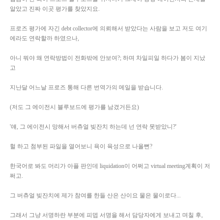
알았고 진짜 이곳 평가를 찾았지요.
프로즈 평가에 자긴 debt collector에 의뢰해서 받았다는 사람을 보고 저도 여기
에라도 연락할까 하였으나,
아니 뭐야 왜 연락방법이 전화밖에 안보여?; 하며 차일피일 하다가 봄이 지났
고
지난달 어느날 프로즈 통해 다른 번역가의 메일을 받습니다.
(저도 그 에이전시 블루보드에 평가를 남겼거든요)
'얘, 그 에이전시 망해서 버츄얼 빚잔치 하는데 넌 연락 못받았니?'
헐 하고 첨부된 파일을 열어보니 욕이 육성으로 나올뻔?
한국어로 봐도 머리가 아플 판인데 liquidation이 어쩌고 virtual meeting계획이 저
쩌고.
그 버츄얼 빚잔치에 제가 참여를 한들 산은 산이요 물은 물이로다...
그래서 그냥 서명하란 부분에 피뎁 서명을 해서 담당자에게 보내고 며칠 후,