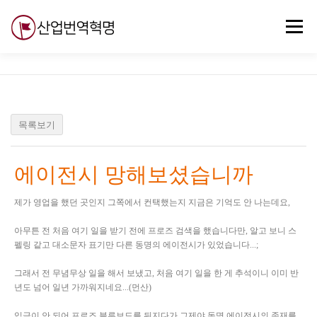
내
용
메뉴
으
로
바
로
무료강의
기술 질문
자유게시판
ABC
가
기
목록보기
에이전시 망해보셨습니까
제가 영업을 했던 곳인지 그쪽에서 컨택했는지 지금은 기억도 안 나는데요,
아무튼 전 처음 여기 일을 받기 전에 프로즈 검색을 했습니다만, 알고 보니 스
펠링 같고 대소문자 표기만 다른 동명의 에이전시가 있었습니다...;
그래서 전 무념무상 일을 해서 보냈고, 처음 여기 일을 한 게 추석이니 이미 반
년도 넘어 일년 가까워지네요...(먼산)
입금이 안 되어 프로즈 블루보드를 뒤지다가 그제야 동명 에이전시의 존재를