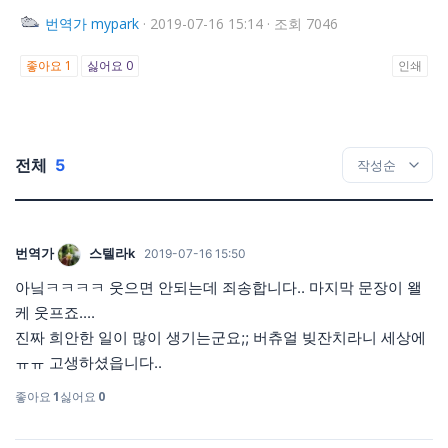
번역가
mypark
·
2019-07-16 15:14
·
조회 7046
좋아요
1
싫어요
0
인쇄
전체
5
번역가
스텔라k
2019-07-16 15:50
아닠ㅋㅋㅋㅋ 웃으면 안되는데 죄송합니다.. 마지막 문장이 왤
케 웃프죠....
진짜 희안한 일이 많이 생기는군요;; 버츄얼 빚잔치라니 세상에
ㅠㅠ 고생하셨읍니다..
좋아요
1
싫어요
0