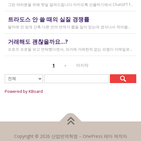
그런 여러분을 위해 핫딜 알려드립니다 카카오톡 선물하기에서 ChatGPT for Kakao 쳐서 들어가 보시면 한달에 200달러짜리 프로 버전을 2만9천원에 팔고 있습니다. 이벤트 성이라서 계속 판매는 안 할 것 같고 5개 구매 제한도 있긴 하지만, 어차피 3만원씩 내고 플러스 버전 쓰시고 계시다면 같은 가격에 프로 써보는 것도 나쁘지 않을 것 같아요 ㅎㅎ 저도 혹시 사기 아닌가 긴가민가했는데 진짜 프로 버전 맞더라고요.
작성일
트라도스 안 쓸 때의 실질 경쟁률
2026.02.14
팔자에 안 맞게 간혹 다른 언어 번역가 뽑을 일이 있는데 생각나서 적어봅니다 트라도스/메모큐를 사야 하냐? 라는 질문은 설득의 대상이 아니라고 생각해서 그냥 두는 편인데요 질문 전 적극적으로 정보를 찾아보는 상태에서는 의미가 있을 것입니다 뽑히는 입장에선 잘 모르는데, 뽑는 입장에서는 트라도스/메모큐 안 쓰는 사람은 걸러버리면 정말 편합니다 주어진 업무를 못 한다는 뜻이거든요 1) 용어 1천개가 든 용어집이 있음 2) 기존에 쓰던 번역 메모리가 있음 상당히 흔한 상황인데, 트라도스/메모큐를 안 쓰고 외워서 작업이 가능한 사람은 산업스파이 쪽으로 가셔야지 여기 있으면 안 됨 저 스크린샷에도 제가 답변한 사람은 얼마 안 되는데요 챗지피티로 '트라도스 사용자/기타 요건(단가 등)' 맞는 사람만 필터로 건져서 답변하는 겁니다 아마 트라도스 안 써도 되는 운전면허증 번역같은 업무도 있을 텐데, 그런 것은 단발성이고 업데이트가 없으며 없는 자들끼리 경쟁해서 경쟁률이 아주 높을 겁니다.
작성일
거래해도 괜찮을까요...?
2026.02.10
프로즈 프로필 보고 연락했다면서, 과거에 거래한적 없는 피엠이 이메일로 의뢰를 주셨는데요 샘테도 보지 않고 4일안에 19000단어 영한번역을 해달라는데 거래해도 괜찮을까요..? 거래한적 한번도 없는 뉴비한테 샘테도 없이 프로젝트를 던져주니 이거 사기인거 아닌가 좀 걱정이 됩니다. 급한데 사람구하기 어려워서일까요? 게다가 전 이력서상 경력도 몇줄 안되는 초보중의 초보입니다...
작성일
1
»
마지막
2026.02.09
Powered by KBoard
Copyright © 2026 산업번역혁명
–
OnePress
테마 제작자