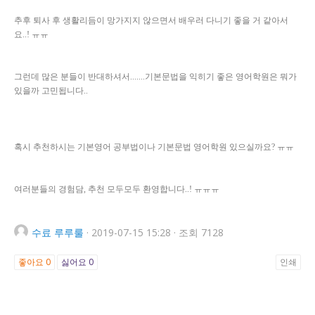
추후 퇴사 후 생활리듬이 망가지지 않으면서 배우러 다니기 좋을 거 같아서
요..! ㅠㅠ
그런데 많은 분들이 반대하셔서.......기본문법을 익히기 좋은 영어학원은 뭐가
있을까 고민됩니다..
혹시 추천하시는 기본영어 공부법이나 기본문법 영어학원 있으실까요? ㅠㅠ
여러분들의 경험담, 추천 모두모두 환영합니다..! ㅠㅠㅠ
수료
루루룰
·
2019-07-15 15:28
·
조회 7128
좋아요
0
싫어요
0
인쇄