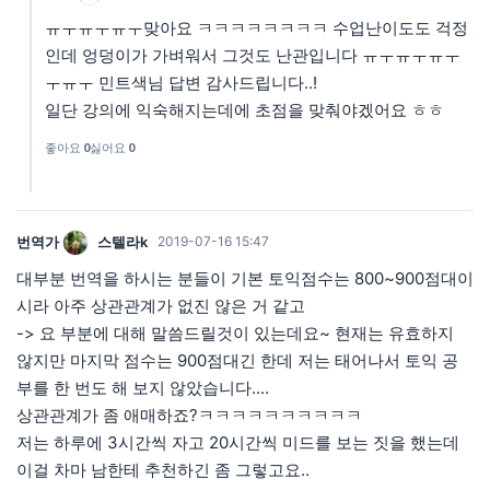
ㅠㅜㅠㅜㅠㅜ맞아요 ㅋㅋㅋㅋㅋㅋㅋㅋ 수업난이도도 걱정
인데 엉덩이가 가벼워서 그것도 난관입니다 ㅠㅜㅠㅜㅠㅜ
ㅜㅠㅜ 민트색님 답변 감사드립니다..!
일단 강의에 익숙해지는데에 초점을 맞춰야겠어요 ㅎㅎ
좋아요
0
싫어요
0
번역가
스텔라k
2019-07-16 15:47
대부분 번역을 하시는 분들이 기본 토익점수는 800~900점대이
시라 아주 상관관계가 없진 않은 거 같고
-> 요 부분에 대해 말씀드릴것이 있는데요~ 현재는 유효하지
않지만 마지막 점수는 900점대긴 한데 저는 태어나서 토익 공
부를 한 번도 해 보지 않았습니다....
상관관계가 좀 애매하죠?ㅋㅋㅋㅋㅋㅋㅋㅋㅋㅋ
저는 하루에 3시간씩 자고 20시간씩 미드를 보는 짓을 했는데
이걸 차마 남한테 추천하긴 좀 그렇고요..