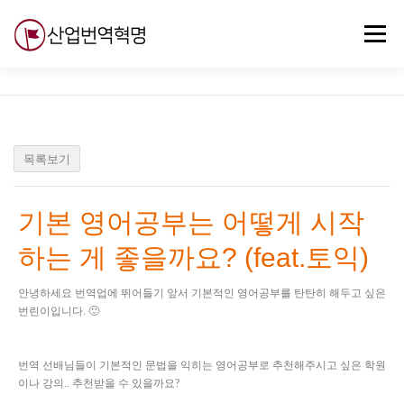
내
용
메뉴
으
로
바
로
무료강의
기술 질문
자유게시판
ABC
가
기
목록보기
기본 영어공부는 어떻게 시작
하는 게 좋을까요? (feat.토익)
안녕하세요 번역업에 뛰어들기 앞서 기본적인 영어공부를 탄탄히 해두고 싶은
번린이입니다. 🙂
번역 선배님들이 기본적인 문법을 익히는 영어공부로 추천해주시고 싶은 학원
이나 강의.. 추천받을 수 있을까요?