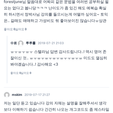
forestjune님 말씀대로 어짜피 같은 문법을 여러번 공부하실 필
요는 없다고 봅니당ㅋㅋㅋ 난이도가 좀 있긴 해도 예복습 확실
히 하시면서 정박사님 강의를 들으시는게 어떨까 싶어요~ 토익
은.. 갈래도 애매하고 가성비도 썪 좋아보이진 않습니다ㅠ상관
좋아요
0
싫어요
0
수료
루루룰
2019-07-21 21:03
ㅠㅜㅠㅜㅠㅜ 스텔라님 답변 감사드립니다..! 역시 영어 존
잘이신 것.. ㅠㅜㅠㅜㅠㅜㅠㅜㅠㅜㅜㅠㅜㅠ 미드도 열심히
봐야겠습니다..! 감사해요 <3
좋아요
0
싫어요
0
mskim
2019-07-17 21:27
저는 일단 듣고 있습니다 강의 자체는 설명을 잘해주셔서 생각
보다 이해하기 쉽습니다 간간히 나오는 개그코드도 좀 제스타일