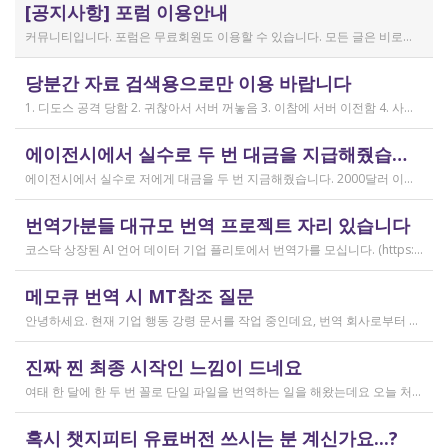
[공지사항] 포럼 이용안내
커뮤니티입니다. 포럼은 무료회원도 이용할 수 있습니다. 모든 글은 비로그인 사용자에게도 공개됩니다. 감사합니다.
작성일
당분간 자료 검색용으로만 이용 바랍니다
2019.04.11
1. 디도스 공격 당함 2. 귀찮아서 서버 꺼놓음 3. 이참에 서버 이전함 4. 사라진 데이터는 없는 것 확인했는데, 일부 DB 설정이 활성화 안됨 5. 고칠 수는 있는데, 저희 집 신생아 협조 필요 6. 신생아가 협조하지 않음 현재 새글 쓰기, 신규 가입, 덧글 달기 등은 막아 두었습니다 언제든 3월 18일 전후 시점으로 롤백될 수 있습니다 디도스 공격은 10평짜리 구녕가게에 사람을 1만명 보내 영업방해를 하는 것과 같은 기법입니다. 왜 디도스 공격을 그렇게까지 열정적으로 하는가? 이것이 심해진 시점이 제가 출산하러 간다고 블라그에 글을 쓴 직후입니다. 적절한 비유인지 모르겠는데 암퇘지도 출산 후에는 도축 안 하지 않나 싶고요 옛날 같으면 이렇게 순하게 살지 않을 것인데, 요새 드는 생각이 좀 있습니다 사람은 노력해 봤자고, 사실 모든 능력치는 정해졌고 발현만 기다리는 것이 전부가 아닐까요 어떤 사람은 노력의 고점이 디도스 공격인 것입니다 그 애미도 한때는 가능성의 김칫국을 사발째 드링킹하며 키웠겠지요 저한테도 이 사이트를 유지할 유인이 있음은 말씀드렸으니 잘 이용해 주시면 그만인 것이고 시간 나시거든 디도스 공격자도 긍휼히 여겨 주시길 바랍니다
작성일
에이전시에서 실수로 두 번 대금을 지급해줬습니다
2026.04.15
에이전시에서 실수로 저에게 대금을 두 번 지금해줬습니다. 2000달러 이상을 두 번 wise로 지급받았습니다;;;; 에이전시에서 wise측으로 중복입금으로 인한 입금 취소 문의를 했는데 불가능하다고 답변을 받았다고 저에게 문의해달라고 하여, 저도 wise에 문의를 했지만, 입금자 정보를 알려준다면 취소 가능한 것 처럼 말하다가 결국 완료된 송금이라 취소가 불가능하다는 답변을 최종 전달받았습니다. 잘 쓰지 않는 계정이라 대금은 그대로 있는데 이 경우 제가 에이전시 계좌로 2000달러를 직접 재송금해도 문제가 없을까요..?? 추후 제 수익으로 잡혀서 세금문제나 기타 다른 사항이 복잡해질 것 같아서 wise에서 취소해주길 간절히 바랬는데ㅜㅜㅜ 이런경험이 있으시다면 어떻게 해결하셨나요ㅠㅠㅠ;;;
작성일
번역가분들 대규모 번역 프로젝트 자리 있습니다
2026.04.04
코스닥 상장된 AI 언어 데이터 기업 플리토에서 번역가를 모십니다. (https://startups.koraia.org/company/297) • 번역할 내용: 일상 대화, 일반 문장 중심의 단문 데이터 (전문지식 불필요) • 참여 프로젝트: 단문 번역(Human Translation) • 모집 언어쌍: 한국어 <> 다국어 • 목적: AI 학습용 데이터셋 구축 • 근무 형태: 재택 근무(학생, 프리랜서 번역가 환영) • 근무방법: Flitto 플랫폼 또는 엑셀 파일을 이용하여 작업 진행 - 파일 1개당 약 9,800단어 (언어쌍별 상이) - 파일 단위로 작업하며 1개만 참여도 가능 (이후 추가 참여 선택 가능) - 파일 1개 번역에 약 3~4일 데드라인 부여 - 파일 1개 번역 시 약 180,000원 ~ 386,000원 수준 (언어쌍별 상이) - 정산은 월 1회 지급 (플리토 정산 기준) - 프로젝트 기간: 약 1~3개월 (자율 참여) ★작업 단가: 한국어 → 스페인어: 9,800단어, 38.4원/단어, 파일 1개 완료 시 약 376,800원 스페인어 → 한국어: 9,800단어, 33.8원/단어, 파일 1개 완료 시 약 331,000원 한국어 → 러시아어: 9,800단어, 26.1원/단어, 파일 1개 완료 시 약 255,000원 한국어 → 중국어(간체): 9,800단어, 23.0원/단어, 파일 1개 완료 시 약 225,000원 중국어(간체) → 한국어: 16,800글자, 18.4원/글자, 파일 1개 완료 시 약 309,000원 한국어 → 중국어(번체): 9,800단어, 26.1원/단어, 파일 1개 완료 시 약 255,000원 중국어(번체) → 한국어: 16,800글자, 23.0원/글자, 파일 1개 완료 시 약 386,000원 한국어 → 베트남어: 9,800단어, 18.4원/단어, 파일 1개 완료 시 약 180,000원 베트남어 → 한국어: 9,800단어, 23.0원/단어, 파일 1개 완료 시 약 225,000원 *실제 업무시 수령 금액은 단가 및 작업량에 따라 위 금액과 차이가 있을 수 있습니다. *플리토 플랫폼(작업 툴) 작업 시 상응하는 포인트로 단가가 지급됩니다. 다음 링크로 신청 부탁드립니다: https://form.jotform.com/253371208518456?source_channel=albamon
작성일
메모큐 번역 시 MT참조 질문
2026.03.31
안녕하세요. 현재 기업 행동 강령 문서를 작업 중인데요, 번역 회사로부터 메모큐 서버에서 메모큐 파일을 받았습니다. 번역회사에서 아이디와 비밀번호를 받아서 작업을 하는데 데스크탑 메모큐가 무료 버전이어서인지 이것저것 만져보다 보니(TM(만들어서 처음 해보는 문서 얼라인 시도), 라이브독스, 텀베이스등 눌러보는 행위) 밑의 사진과 같이 번역메모리 연결도 안된다고 하고 분명 어떤 파일에도 체크가 안 되어있는데 하나의 파일로만 연결 가능하다고 해서... 데스크탑 메모큐에서는 번역이 어렵다고 판단하여 그대로 이중언어 파일을 익스포트 해서 트라도스로 번역했습니다. (얼라인먼트 기능 사용해 2023년의 공식 한글 번역을 레퍼런스로 번역) 그랬더니 (메모큐에선 단순했던 코드가 트라도스에 복잡하게 나타나더라고요 아무튼 이것들을 해결하고 QA도 돌리고 나서...) 이중언어 파일을 메모큐에서 받으려다 보니 또 Free mode issue로 지원하지 않는 기능이라고 하더라고요. 그래서... 웹 메모큐를 사용해 태초부터 번역을 진행 중인데, 자동 번역으로 MT가 뜨는 걸 딸깍딸깍하고 확정 중이었는데 뭔가 이래도 되나 하는 생각이 들어서 질문하러 왔습니다. (이렇게 뜨는 걸 딸깍 확정 딸깍 확정 반복...) 클라이언트가 가이드라인을 주진 않았고 처음 파일을 줄 때 그 회사의 텀베이스가 연결된 파일을 줘서 그거 기반으로 한글 뜻이 맞으면 맞는 가이드라인이겠거니 하고 있는데 문장 부호나 말투나 뭔가 좀 기계번역의 날것을 적용하고 있다는 생각이 들어서... 이럴 땐 어떻게 해야하는지 여쭤보고 싶어요. 제가 트라도스로 번역한 세그먼트를 메모큐 타겟 세그먼트에 복붙하면 오류가 나는데 그냥 코드를 빼고 제가 트라도스에서 번역한걸 메모큐로 손수 옮겨야 할까요..!! 오늘 새벽 내내 기술 배우라는게 다른게 아니라 이걸 잘 알아두라는 말이었구나 하면서 깨달음을 얻었습니다...
작성일
진짜 찐 최종 시작인 느낌이 드네요
2026.03.02
여태 한 달에 한 두 번 꼴로 단일 파일을 번역하는 일을 해왔는데요 오늘 처음으로 모 회사에서 트라도스 패키지 파일로 전달하는 일을!!! 주셔서 열어봤습니다. ...너무 떨리네요 원래 타겟 세그먼트에 아무것도 없었는데, NMT나 100프로 매치로 채워져있고 그래요 맨 처음 일을 받고 돈을 받았을 때가 커리어의 시작이라고 생각했는데 몇 달 동안 그런 식으로 많으면 두 세개 정도의 일을 받다가 오늘 나름 볼륨 있는 업무를 맡게 되니까 뭔가 커리어의 [진짜_찐_시작_최종] 같고 긴장되네요 잘 해내고 싶어서 떨리고,,,,,, 잘 할 수 있을까 싶고 크아악 다들 2월에 일 잘 해내고 계신가요 여태껏 검색 기능을 사용해 눈팅만 해왔는데 산번혁 회원님들의 번역가 라이프는 어떻게 굴러가고 있는지 궁금하네요 호호호
작성일
혹시 챗지피티 유료버전 쓰시는 분 계신가요...?
2026.02.20