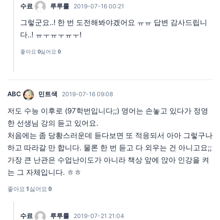
수료
루루룰
2019-07-16 00:21
그렇군요..! 한 번 도전해봐야겠어요 ㅠㅠ 답변 감사드립니
다..! ㅠㅜㅠㅜㅠㅜ!
좋아요
0
싫어요
0
ABC
민트색
2019-07-16 09:08
저도 수능 이후로 (97학번입니다;;) 영어는 손놓고 있다가 정영
한 선생님 강의 듣고 있어요.
처음에는 좀 당황스러운데 듣다보면 또 적응되서 아아 그렇구나
하고 따라갈 만 합니다. 물론 한 번 듣고 다 외우는 건 아니고요;;
가장 큰 난관은 수업난이도가 아니라 책상 앞에 앉아 인강을 켜
는 그 자체입니다. ㅎㅎ
좋아요
1
싫어요
0
수료
루루룰
2019-07-21 21:04