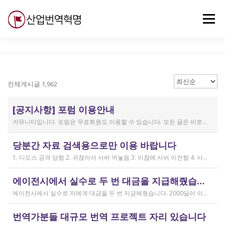
내
용
메뉴
으
로
바
로
무료강의
기술 질문
자유게시판
ABC
가
기
전체게시글 1,962
[공지사항] 포럼 이용안내
커뮤니티입니다. 포럼은 무료회원도 이용할 수 있습니다. 모든 글은 비로그인 사용자에게도 공개됩니다. 감사합니다.
작성일
당분간 자료 검색용으로만 이용 바랍니다
2019.04.11
1. 디도스 공격 당함 2. 귀찮아서 서버 꺼놓음 3. 이참에 서버 이전함 4. 사라진 데이터는 없는 것 확인했는데, 일부 DB 설정이 활성화 안됨 5. 고칠 수는 있는데, 저희 집 신생아 협조 필요 6. 신생아가 협조하지 않음 현재 새글 쓰기, 신규 가입, 덧글 달기 등은 막아 두었습니다 언제든 3월 18일 전후 시점으로 롤백될 수 있습니다 디도스 공격은 10평짜리 구녕가게에 사람을 1만명 보내 영업방해를 하는 것과 같은 기법입니다. 왜 디도스 공격을 그렇게까지 열정적으로 하는가? 이것이 심해진 시점이 제가 출산하러 간다고 블라그에 글을 쓴 직후입니다. 적절한 비유인지 모르겠는데 암퇘지도 출산 후에는 도축 안 하지 않나 싶고요 옛날 같으면 이렇게 순하게 살지 않을 것인데, 요새 드는 생각이 좀 있습니다 사람은 노력해 봤자고, 사실 모든 능력치는 정해졌고 발현만 기다리는 것이 전부가 아닐까요 어떤 사람은 노력의 고점이 디도스 공격인 것입니다 그 애미도 한때는 가능성의 김칫국을 사발째 드링킹하며 키웠겠지요 저한테도 이 사이트를 유지할 유인이 있음은 말씀드렸으니 잘 이용해 주시면 그만인 것이고 시간 나시거든 디도스 공격자도 긍휼히 여겨 주시길 바랍니다
작성일
에이전시에서 실수로 두 번 대금을 지급해줬습니다
2026.04.15
에이전시에서 실수로 저에게 대금을 두 번 지금해줬습니다. 2000달러 이상을 두 번 wise로 지급받았습니다;;;; 에이전시에서 wise측으로 중복입금으로 인한 입금 취소 문의를 했는데 불가능하다고 답변을 받았다고 저에게 문의해달라고 하여, 저도 wise에 문의를 했지만, 입금자 정보를 알려준다면 취소 가능한 것 처럼 말하다가 결국 완료된 송금이라 취소가 불가능하다는 답변을 최종 전달받았습니다. 잘 쓰지 않는 계정이라 대금은 그대로 있는데 이 경우 제가 에이전시 계좌로 2000달러를 직접 재송금해도 문제가 없을까요..?? 추후 제 수익으로 잡혀서 세금문제나 기타 다른 사항이 복잡해질 것 같아서 wise에서 취소해주길 간절히 바랬는데ㅜㅜㅜ 이런경험이 있으시다면 어떻게 해결하셨나요ㅠㅠㅠ;;;
작성일
번역가분들 대규모 번역 프로젝트 자리 있습니다
2026.04.04