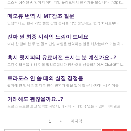
코스닥 상장된 AI 언어 데이터 기업 플리토에서 번역가를 모십니다. (https://startups.koraia.org/company/297) • 번역할 내용: 일상 대화, 일반 문장 중심의 단문 데이터 (전문지식 불필요) • 참여 프로젝트: 단문 번역(Human Translation) • 모집 언어쌍: 한국어 <> 다국어 • 목적: AI 학습용 데이터셋 구축 • 근무 형태: 재택 근무(학생, 프리랜서 번역가 환영) • 근무방법: Flitto 플랫폼 또는 엑셀 파일을 이용하여 작업 진행 - 파일 1개당 약 9,800단어 (언어쌍별 상이) - 파일 단위로 작업하며 1개만 참여도 가능 (이후 추가 참여 선택 가능) - 파일 1개 번역에 약 3~4일 데드라인 부여 - 파일 1개 번역 시 약 180,000원 ~ 386,000원 수준 (언어쌍별 상이) - 정산은 월 1회 지급 (플리토 정산 기준) - 프로젝트 기간: 약 1~3개월 (자율 참여) ★작업 단가: 한국어 → 스페인어: 9,800단어, 38.4원/단어, 파일 1개 완료 시 약 376,800원 스페인어 → 한국어: 9,800단어, 33.8원/단어, 파일 1개 완료 시 약 331,000원 한국어 → 러시아어: 9,800단어, 26.1원/단어, 파일 1개 완료 시 약 255,000원 한국어 → 중국어(간체): 9,800단어, 23.0원/단어, 파일 1개 완료 시 약 225,000원 중국어(간체) → 한국어: 16,800글자, 18.4원/글자, 파일 1개 완료 시 약 309,000원 한국어 → 중국어(번체): 9,800단어, 26.1원/단어, 파일 1개 완료 시 약 255,000원 중국어(번체) → 한국어: 16,800글자, 23.0원/글자, 파일 1개 완료 시 약 386,000원 한국어 → 베트남어: 9,800단어, 18.4원/단어, 파일 1개 완료 시 약 180,000원 베트남어 → 한국어: 9,800단어, 23.0원/단어, 파일 1개 완료 시 약 225,000원 *실제 업무시 수령 금액은 단가 및 작업량에 따라 위 금액과 차이가 있을 수 있습니다. *플리토 플랫폼(작업 툴) 작업 시 상응하는 포인트로 단가가 지급됩니다. 다음 링크로 신청 부탁드립니다: https://form.jotform.com/253371208518456?source_channel=albamon
작성일
메모큐 번역 시 MT참조 질문
2026.03.31
안녕하세요. 현재 기업 행동 강령 문서를 작업 중인데요, 번역 회사로부터 메모큐 서버에서 메모큐 파일을 받았습니다. 번역회사에서 아이디와 비밀번호를 받아서 작업을 하는데 데스크탑 메모큐가 무료 버전이어서인지 이것저것 만져보다 보니(TM(만들어서 처음 해보는 문서 얼라인 시도), 라이브독스, 텀베이스등 눌러보는 행위) 밑의 사진과 같이 번역메모리 연결도 안된다고 하고 분명 어떤 파일에도 체크가 안 되어있는데 하나의 파일로만 연결 가능하다고 해서... 데스크탑 메모큐에서는 번역이 어렵다고 판단하여 그대로 이중언어 파일을 익스포트 해서 트라도스로 번역했습니다. (얼라인먼트 기능 사용해 2023년의 공식 한글 번역을 레퍼런스로 번역) 그랬더니 (메모큐에선 단순했던 코드가 트라도스에 복잡하게 나타나더라고요 아무튼 이것들을 해결하고 QA도 돌리고 나서...) 이중언어 파일을 메모큐에서 받으려다 보니 또 Free mode issue로 지원하지 않는 기능이라고 하더라고요. 그래서... 웹 메모큐를 사용해 태초부터 번역을 진행 중인데, 자동 번역으로 MT가 뜨는 걸 딸깍딸깍하고 확정 중이었는데 뭔가 이래도 되나 하는 생각이 들어서 질문하러 왔습니다. (이렇게 뜨는 걸 딸깍 확정 딸깍 확정 반복...) 클라이언트가 가이드라인을 주진 않았고 처음 파일을 줄 때 그 회사의 텀베이스가 연결된 파일을 줘서 그거 기반으로 한글 뜻이 맞으면 맞는 가이드라인이겠거니 하고 있는데 문장 부호나 말투나 뭔가 좀 기계번역의 날것을 적용하고 있다는 생각이 들어서... 이럴 땐 어떻게 해야하는지 여쭤보고 싶어요. 제가 트라도스로 번역한 세그먼트를 메모큐 타겟 세그먼트에 복붙하면 오류가 나는데 그냥 코드를 빼고 제가 트라도스에서 번역한걸 메모큐로 손수 옮겨야 할까요..!! 오늘 새벽 내내 기술 배우라는게 다른게 아니라 이걸 잘 알아두라는 말이었구나 하면서 깨달음을 얻었습니다...
작성일
진짜 찐 최종 시작인 느낌이 드네요
2026.03.02
여태 한 달에 한 두 번 꼴로 단일 파일을 번역하는 일을 해왔는데요 오늘 처음으로 모 회사에서 트라도스 패키지 파일로 전달하는 일을!!! 주셔서 열어봤습니다. ...너무 떨리네요 원래 타겟 세그먼트에 아무것도 없었는데, NMT나 100프로 매치로 채워져있고 그래요 맨 처음 일을 받고 돈을 받았을 때가 커리어의 시작이라고 생각했는데 몇 달 동안 그런 식으로 많으면 두 세개 정도의 일을 받다가 오늘 나름 볼륨 있는 업무를 맡게 되니까 뭔가 커리어의 [진짜_찐_시작_최종] 같고 긴장되네요 잘 해내고 싶어서 떨리고,,,,,, 잘 할 수 있을까 싶고 크아악 다들 2월에 일 잘 해내고 계신가요 여태껏 검색 기능을 사용해 눈팅만 해왔는데 산번혁 회원님들의 번역가 라이프는 어떻게 굴러가고 있는지 궁금하네요 호호호
작성일
혹시 챗지피티 유료버전 쓰시는 분 계신가요...?
2026.02.20
그런 여러분을 위해 핫딜 알려드립니다 카카오톡 선물하기에서 ChatGPT for Kakao 쳐서 들어가 보시면 한달에 200달러짜리 프로 버전을 2만9천원에 팔고 있습니다. 이벤트 성이라서 계속 판매는 안 할 것 같고 5개 구매 제한도 있긴 하지만, 어차피 3만원씩 내고 플러스 버전 쓰시고 계시다면 같은 가격에 프로 써보는 것도 나쁘지 않을 것 같아요 ㅎㅎ 저도 혹시 사기 아닌가 긴가민가했는데 진짜 프로 버전 맞더라고요.
작성일
트라도스 안 쓸 때의 실질 경쟁률
2026.02.14
팔자에 안 맞게 간혹 다른 언어 번역가 뽑을 일이 있는데 생각나서 적어봅니다 트라도스/메모큐를 사야 하냐? 라는 질문은 설득의 대상이 아니라고 생각해서 그냥 두는 편인데요 질문 전 적극적으로 정보를 찾아보는 상태에서는 의미가 있을 것입니다 뽑히는 입장에선 잘 모르는데, 뽑는 입장에서는 트라도스/메모큐 안 쓰는 사람은 걸러버리면 정말 편합니다 주어진 업무를 못 한다는 뜻이거든요 1) 용어 1천개가 든 용어집이 있음 2) 기존에 쓰던 번역 메모리가 있음 상당히 흔한 상황인데, 트라도스/메모큐를 안 쓰고 외워서 작업이 가능한 사람은 산업스파이 쪽으로 가셔야지 여기 있으면 안 됨 저 스크린샷에도 제가 답변한 사람은 얼마 안 되는데요 챗지피티로 '트라도스 사용자/기타 요건(단가 등)' 맞는 사람만 필터로 건져서 답변하는 겁니다 아마 트라도스 안 써도 되는 운전면허증 번역같은 업무도 있을 텐데, 그런 것은 단발성이고 업데이트가 없으며 없는 자들끼리 경쟁해서 경쟁률이 아주 높을 겁니다.
작성일
거래해도 괜찮을까요...?
2026.02.10
프로즈 프로필 보고 연락했다면서, 과거에 거래한적 없는 피엠이 이메일로 의뢰를 주셨는데요 샘테도 보지 않고 4일안에 19000단어 영한번역을 해달라는데 거래해도 괜찮을까요..? 거래한적 한번도 없는 뉴비한테 샘테도 없이 프로젝트를 던져주니 이거 사기인거 아닌가 좀 걱정이 됩니다. 급한데 사람구하기 어려워서일까요? 게다가 전 이력서상 경력도 몇줄 안되는 초보중의 초보입니다...
작성일
1
»
마지막
2026.02.09