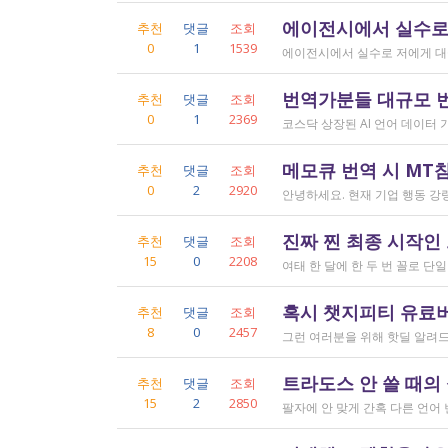
에이전시에서 실수로
추천
댓글
조회
0
1
1539
번역가분들 대규모 
추천
댓글
조회
0
1
2369
메모큐 번역 시 MT
추천
댓글
조회
0
2
2920
진짜 찐 최종 시작인
추천
댓글
조회
15
0
2208
혹시 챗지피티 유료버전
추천
댓글
조회
8
0
2457
트라도스 안 쓸 때의
추천
댓글
조회
15
2
2850