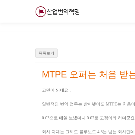
내
용
으
로
바
로
가
기
목록보기
MTPE 오퍼는 처음 받는데
고민이 되네요..
일반적인 번역 업무는 받아봣어도 MTPE는 처음이
0.03으로 메일 보냈더니 0.02로 고정이라 하더군요
회사 자체는 그래도 블루보드 4.5는 넘는 회사던데