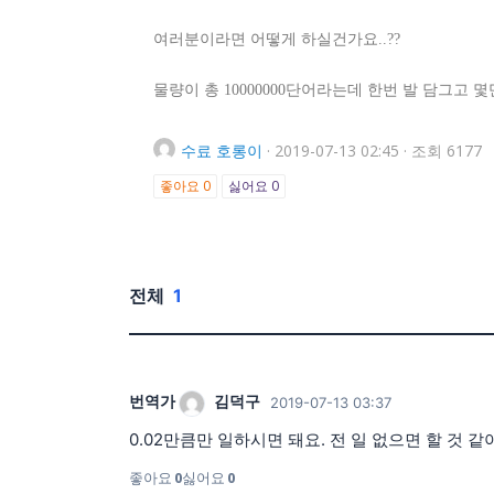
여러분이라면 어떻게 하실건가요..??
물량이 총 10000000단어라는데 한번 발 담그고
수료
호롱이
·
2019-07-13 02:45
·
조회 6177
좋아요
0
싫어요
0
전체
1
번역가
김덕구
2019-07-13 03:37
0.02만큼만 일하시면 돼요. 전 일 없으면 할 것 같
좋아요
0
싫어요
0