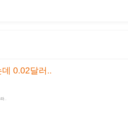
 0.02달러..
라..