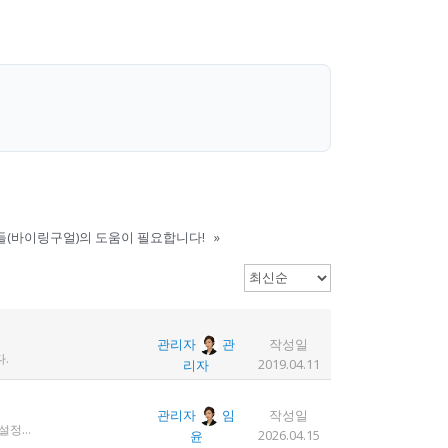
(바이링구얼)의 도움이 필요합니다!
»
관리자
관
작성일
.
2019.04.11
리자
관리자
임
작성일
1. 디도스 공격 당함 2. 귀찮아서 서버 꺼놓음 3. 이참에 서버 이전함 4. 사라진 데이터는 없는 것 확인했는데, 일부 DB 설정이 활성화 안됨 5. 고칠 수는 있는데, 저희 집 신생아 협조 필요 6. 신생아가 협조하지 않음 현재 새글 쓰기, 신규 가입, 덧글 달기 등은 막아 두었습니다 언제든 3월 18일 전후 시점으로 롤백될 수 있습니다 디도스 공격은 10평짜리 구녕가게에 사람을 1만명 보내 영업방해를 하는 것과 같은 기법입니다. 왜 디도스 공격을 그렇게까지 열정적으로 하는가? 이것이 심해진 시점이 제가 출산하러 간다고 블라그에 글을 쓴 직후입니다. 적절한 비유인지 모르겠는데 암퇘지도 출산 후에는 도축 안 하지 않나 싶고요 옛날 같으면 이렇게 순하게 살지 않을 것인데, 요새 드는 생각이 좀 있습니다 사람은 노력해 봤자고, 사실 모든 능력치는 정해졌고 발현만 기다리는 것이 전부가 아닐까요 어떤 사람은 노력의 고점이 디도스 공격인 것입니다 그 애미도 한때는 가능성의 김칫국을 사발째 드링킹하며 키웠겠지요 저한테도 이 사이트를 유지할 유인이 있음은 말씀드렸으니 잘 이용해 주시면 그만인 것이고 시간 나시거든 디도스 공격자도 긍휼히 여겨 주시길 바랍니다
2026.04.15
윤