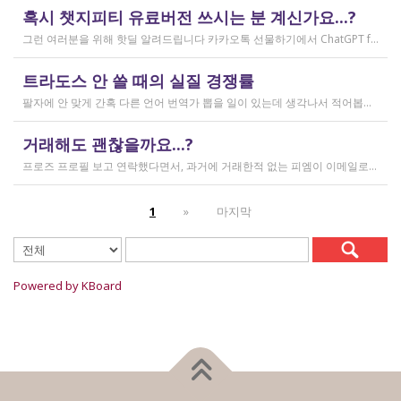
작성일
혹시 챗지피티 유료버전 쓰시는 분 계신가요...?
2026.02.20
그런 여러분을 위해 핫딜 알려드립니다 카카오톡 선물하기에서 ChatGPT for Kakao 쳐서 들어가 보시면 한달에 200달러짜리 프로 버전을 2만9천원에 팔고 있습니다. 이벤트 성이라서 계속 판매는 안 할 것 같고 5개 구매 제한도 있긴 하지만, 어차피 3만원씩 내고 플러스 버전 쓰시고 계시다면 같은 가격에 프로 써보는 것도 나쁘지 않을 것 같아요 ㅎㅎ 저도 혹시 사기 아닌가 긴가민가했는데 진짜 프로 버전 맞더라고요.
작성일
트라도스 안 쓸 때의 실질 경쟁률
2026.02.14
팔자에 안 맞게 간혹 다른 언어 번역가 뽑을 일이 있는데 생각나서 적어봅니다 트라도스/메모큐를 사야 하냐? 라는 질문은 설득의 대상이 아니라고 생각해서 그냥 두는 편인데요 질문 전 적극적으로 정보를 찾아보는 상태에서는 의미가 있을 것입니다 뽑히는 입장에선 잘 모르는데, 뽑는 입장에서는 트라도스/메모큐 안 쓰는 사람은 걸러버리면 정말 편합니다 주어진 업무를 못 한다는 뜻이거든요 1) 용어 1천개가 든 용어집이 있음 2) 기존에 쓰던 번역 메모리가 있음 상당히 흔한 상황인데, 트라도스/메모큐를 안 쓰고 외워서 작업이 가능한 사람은 산업스파이 쪽으로 가셔야지 여기 있으면 안 됨 저 스크린샷에도 제가 답변한 사람은 얼마 안 되는데요 챗지피티로 '트라도스 사용자/기타 요건(단가 등)' 맞는 사람만 필터로 건져서 답변하는 겁니다 아마 트라도스 안 써도 되는 운전면허증 번역같은 업무도 있을 텐데, 그런 것은 단발성이고 업데이트가 없으며 없는 자들끼리 경쟁해서 경쟁률이 아주 높을 겁니다.
작성일
거래해도 괜찮을까요...?
2026.02.10
프로즈 프로필 보고 연락했다면서, 과거에 거래한적 없는 피엠이 이메일로 의뢰를 주셨는데요 샘테도 보지 않고 4일안에 19000단어 영한번역을 해달라는데 거래해도 괜찮을까요..? 거래한적 한번도 없는 뉴비한테 샘테도 없이 프로젝트를 던져주니 이거 사기인거 아닌가 좀 걱정이 됩니다. 급한데 사람구하기 어려워서일까요? 게다가 전 이력서상 경력도 몇줄 안되는 초보중의 초보입니다...
작성일
1
»
마지막
2026.02.09
Powered by KBoard