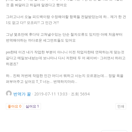
것 좀 봐달라고 하길래 알겠다고 했어요
그러고나서 오늘 피드백이랑 수정해야할 항목들 전달받았는데 하... 제가 한 건
1도 없고 다!! 모조리!! 그 인간 거!!
그냥 몇초만에 후다닥 고쳐낼수있는 단순 철자오류도 있지만 아예 처음부터
번역해야하는 까다로운 세그먼트들도 있어요
pm한테 이건 내가 작업한 부분이 아니니 이전 작업자한테 연락하는게 맞는것
같다고 메일보내놨는데 보나마나 다시 저한테 두 어 페이버~ 그러면서 하라고
하겠죠?
하... 진짜 저번에 작업한 인간 어디서 뭐하고 사는지 모르겠는데.... 정말 욕을
퍼부어주고 싶어요 T_T 너는... 번역하지마라...
번역가
꿀
·
2019-07-11 13:03
·
조회 5694
좋아요
0
싫어요
1
인쇄