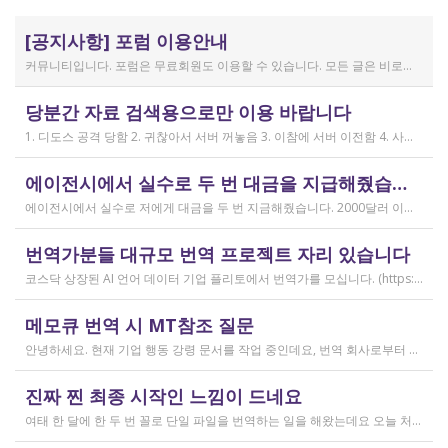
[공지사항] 포럼 이용안내
커뮤니티입니다. 포럼은 무료회원도 이용할 수 있습니다. 모든 글은 비로그인 사용자에게도 공개됩니다. 감사합니다.
작성일
당분간 자료 검색용으로만 이용 바랍니다
2019.04.11
1. 디도스 공격 당함 2. 귀찮아서 서버 꺼놓음 3. 이참에 서버 이전함 4. 사라진 데이터는 없는 것 확인했는데, 일부 DB 설정이 활성화 안됨 5. 고칠 수는 있는데, 저희 집 신생아 협조 필요 6. 신생아가 협조하지 않음 현재 새글 쓰기, 신규 가입, 덧글 달기 등은 막아 두었습니다 언제든 3월 18일 전후 시점으로 롤백될 수 있습니다 디도스 공격은 10평짜리 구녕가게에 사람을 1만명 보내 영업방해를 하는 것과 같은 기법입니다. 왜 디도스 공격을 그렇게까지 열정적으로 하는가? 이것이 심해진 시점이 제가 출산하러 간다고 블라그에 글을 쓴 직후입니다. 적절한 비유인지 모르겠는데 암퇘지도 출산 후에는 도축 안 하지 않나 싶고요 옛날 같으면 이렇게 순하게 살지 않을 것인데, 요새 드는 생각이 좀 있습니다 사람은 노력해 봤자고, 사실 모든 능력치는 정해졌고 발현만 기다리는 것이 전부가 아닐까요 어떤 사람은 노력의 고점이 디도스 공격인 것입니다 그 애미도 한때는 가능성의 김칫국을 사발째 드링킹하며 키웠겠지요 저한테도 이 사이트를 유지할 유인이 있음은 말씀드렸으니 잘 이용해 주시면 그만인 것이고 시간 나시거든 디도스 공격자도 긍휼히 여겨 주시길 바랍니다
작성일
에이전시에서 실수로 두 번 대금을 지급해줬습니다
2026.04.15
에이전시에서 실수로 저에게 대금을 두 번 지금해줬습니다. 2000달러 이상을 두 번 wise로 지급받았습니다;;;; 에이전시에서 wise측으로 중복입금으로 인한 입금 취소 문의를 했는데 불가능하다고 답변을 받았다고 저에게 문의해달라고 하여, 저도 wise에 문의를 했지만, 입금자 정보를 알려준다면 취소 가능한 것 처럼 말하다가 결국 완료된 송금이라 취소가 불가능하다는 답변을 최종 전달받았습니다. 잘 쓰지 않는 계정이라 대금은 그대로 있는데 이 경우 제가 에이전시 계좌로 2000달러를 직접 재송금해도 문제가 없을까요..?? 추후 제 수익으로 잡혀서 세금문제나 기타 다른 사항이 복잡해질 것 같아서 wise에서 취소해주길 간절히 바랬는데ㅜㅜㅜ 이런경험이 있으시다면 어떻게 해결하셨나요ㅠㅠㅠ;;;
작성일
번역가분들 대규모 번역 프로젝트 자리 있습니다
2026.04.04
코스닥 상장된 AI 언어 데이터 기업 플리토에서 번역가를 모십니다. (https://startups.koraia.org/company/297) • 번역할 내용: 일상 대화, 일반 문장 중심의 단문 데이터 (전문지식 불필요) • 참여 프로젝트: 단문 번역(Human Translation) • 모집 언어쌍: 한국어 <> 다국어 • 목적: AI 학습용 데이터셋 구축 • 근무 형태: 재택 근무(학생, 프리랜서 번역가 환영) • 근무방법: Flitto 플랫폼 또는 엑셀 파일을 이용하여 작업 진행 - 파일 1개당 약 9,800단어 (언어쌍별 상이) - 파일 단위로 작업하며 1개만 참여도 가능 (이후 추가 참여 선택 가능) - 파일 1개 번역에 약 3~4일 데드라인 부여 - 파일 1개 번역 시 약 180,000원 ~ 386,000원 수준 (언어쌍별 상이) - 정산은 월 1회 지급 (플리토 정산 기준) - 프로젝트 기간: 약 1~3개월 (자율 참여) ★작업 단가: 한국어 → 스페인어: 9,800단어, 38.4원/단어, 파일 1개 완료 시 약 376,800원 스페인어 → 한국어: 9,800단어, 33.8원/단어, 파일 1개 완료 시 약 331,000원 한국어 → 러시아어: 9,800단어, 26.1원/단어, 파일 1개 완료 시 약 255,000원 한국어 → 중국어(간체): 9,800단어, 23.0원/단어, 파일 1개 완료 시 약 225,000원 중국어(간체) → 한국어: 16,800글자, 18.4원/글자, 파일 1개 완료 시 약 309,000원 한국어 → 중국어(번체): 9,800단어, 26.1원/단어, 파일 1개 완료 시 약 255,000원 중국어(번체) → 한국어: 16,800글자, 23.0원/글자, 파일 1개 완료 시 약 386,000원 한국어 → 베트남어: 9,800단어, 18.4원/단어, 파일 1개 완료 시 약 180,000원 베트남어 → 한국어: 9,800단어, 23.0원/단어, 파일 1개 완료 시 약 225,000원 *실제 업무시 수령 금액은 단가 및 작업량에 따라 위 금액과 차이가 있을 수 있습니다. *플리토 플랫폼(작업 툴) 작업 시 상응하는 포인트로 단가가 지급됩니다. 다음 링크로 신청 부탁드립니다: https://form.jotform.com/253371208518456?source_channel=albamon
작성일
메모큐 번역 시 MT참조 질문
2026.03.31
안녕하세요. 현재 기업 행동 강령 문서를 작업 중인데요, 번역 회사로부터 메모큐 서버에서 메모큐 파일을 받았습니다. 번역회사에서 아이디와 비밀번호를 받아서 작업을 하는데 데스크탑 메모큐가 무료 버전이어서인지 이것저것 만져보다 보니(TM(만들어서 처음 해보는 문서 얼라인 시도), 라이브독스, 텀베이스등 눌러보는 행위) 밑의 사진과 같이 번역메모리 연결도 안된다고 하고 분명 어떤 파일에도 체크가 안 되어있는데 하나의 파일로만 연결 가능하다고 해서... 데스크탑 메모큐에서는 번역이 어렵다고 판단하여 그대로 이중언어 파일을 익스포트 해서 트라도스로 번역했습니다. (얼라인먼트 기능 사용해 2023년의 공식 한글 번역을 레퍼런스로 번역) 그랬더니 (메모큐에선 단순했던 코드가 트라도스에 복잡하게 나타나더라고요 아무튼 이것들을 해결하고 QA도 돌리고 나서...) 이중언어 파일을 메모큐에서 받으려다 보니 또 Free mode issue로 지원하지 않는 기능이라고 하더라고요. 그래서... 웹 메모큐를 사용해 태초부터 번역을 진행 중인데, 자동 번역으로 MT가 뜨는 걸 딸깍딸깍하고 확정 중이었는데 뭔가 이래도 되나 하는 생각이 들어서 질문하러 왔습니다. (이렇게 뜨는 걸 딸깍 확정 딸깍 확정 반복...) 클라이언트가 가이드라인을 주진 않았고 처음 파일을 줄 때 그 회사의 텀베이스가 연결된 파일을 줘서 그거 기반으로 한글 뜻이 맞으면 맞는 가이드라인이겠거니 하고 있는데 문장 부호나 말투나 뭔가 좀 기계번역의 날것을 적용하고 있다는 생각이 들어서... 이럴 땐 어떻게 해야하는지 여쭤보고 싶어요. 제가 트라도스로 번역한 세그먼트를 메모큐 타겟 세그먼트에 복붙하면 오류가 나는데 그냥 코드를 빼고 제가 트라도스에서 번역한걸 메모큐로 손수 옮겨야 할까요..!! 오늘 새벽 내내 기술 배우라는게 다른게 아니라 이걸 잘 알아두라는 말이었구나 하면서 깨달음을 얻었습니다...
작성일
진짜 찐 최종 시작인 느낌이 드네요
2026.03.02
여태 한 달에 한 두 번 꼴로 단일 파일을 번역하는 일을 해왔는데요 오늘 처음으로 모 회사에서 트라도스 패키지 파일로 전달하는 일을!!! 주셔서 열어봤습니다. ...너무 떨리네요 원래 타겟 세그먼트에 아무것도 없었는데, NMT나 100프로 매치로 채워져있고 그래요 맨 처음 일을 받고 돈을 받았을 때가 커리어의 시작이라고 생각했는데 몇 달 동안 그런 식으로 많으면 두 세개 정도의 일을 받다가 오늘 나름 볼륨 있는 업무를 맡게 되니까 뭔가 커리어의 [진짜_찐_시작_최종] 같고 긴장되네요 잘 해내고 싶어서 떨리고,,,,,, 잘 할 수 있을까 싶고 크아악 다들 2월에 일 잘 해내고 계신가요 여태껏 검색 기능을 사용해 눈팅만 해왔는데 산번혁 회원님들의 번역가 라이프는 어떻게 굴러가고 있는지 궁금하네요 호호호