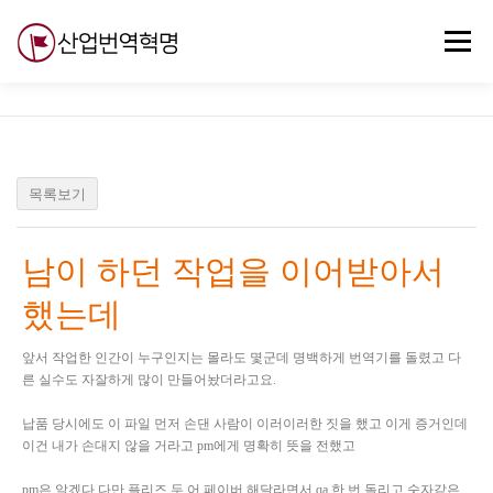
내
용
메뉴
으
로
바
로
무료강의
기술 질문
자유게시판
ABC
가
기
목록보기
남이 하던 작업을 이어받아서
했는데
앞서 작업한 인간이 누구인지는 몰라도 몇군데 명백하게 번역기를 돌렸고 다
른 실수도 자잘하게 많이 만들어놨더라고요.
납품 당시에도 이 파일 먼저 손댄 사람이 이러이러한 짓을 했고 이게 증거인데
이건 내가 손대지 않을 거라고 pm에게 명확히 뜻을 전했고
pm은 알겠다 다만 플리즈 두 어 페이버 해달라면서 qa 한 번 돌리고 숫자같은